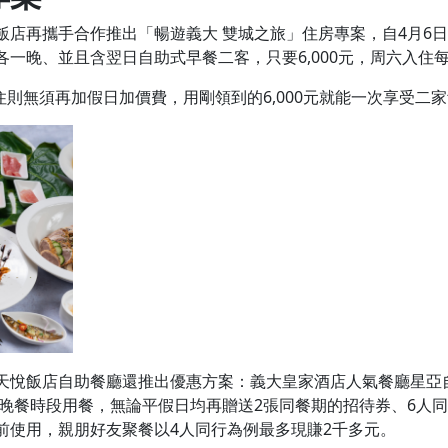
店再攜手合作推出「暢遊義大 雙城之旅」住房專案，自4月6日
一晚、並且含翌日自助式早餐二客，只要6,000元，周六入住每房
入住則無須再加假日加價費，用剛領到的6,000元就能一次享受二
天悅飯店自助餐廳還推出優惠方案：義大皇家酒店人氣餐廳星亞
或晚餐時段用餐，無論平假日均再贈送2張同餐期的招待券、6人同
止前使用，親朋好友聚餐以4人同行為例最多現賺2千多元。