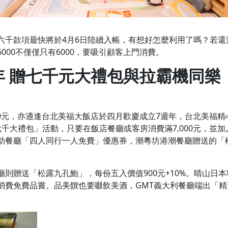
六千款項最快將於4月6日陸續入帳，有想好怎麼利用了嗎？若還
00不僅僅只有6000，要吸引顧客上門消費。
年
贈七千元大禮包與拉霸機同樂
00元，亦適逢台北美福大飯店於四月歡慶成立7週年，台北美福精
千大禮包」活動，只要在飯店餐廳或客房消費滿7,000元，並加
助餐廳「四人同行一人免費」優惠券，潮粵坊港潮餐廳贈送的「
則贈送「松露九孔鮑」，每份五入價值900元+10%。晴山日
消費免費品嘗。品美饌也要啜飲美酒，GMT義大利餐廳端出「