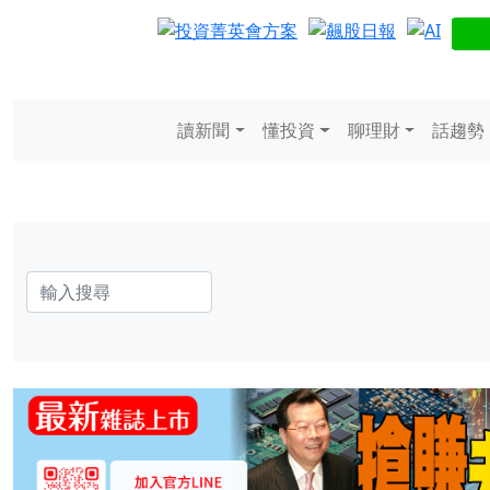
讀新聞
懂投資
聊理財
話趨勢