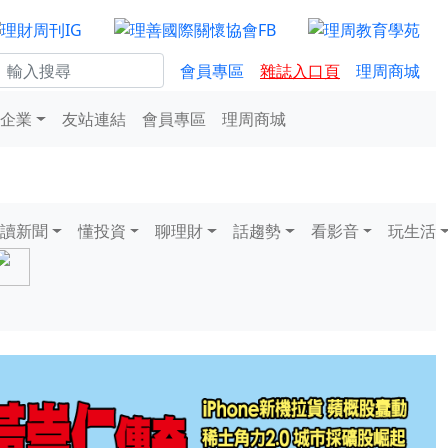
會員專區
雜誌入口頁
理周商城
企業
友站連結
會員專區
理周商城
讀新聞
懂投資
聊理財
話趨勢
看影音
玩生活