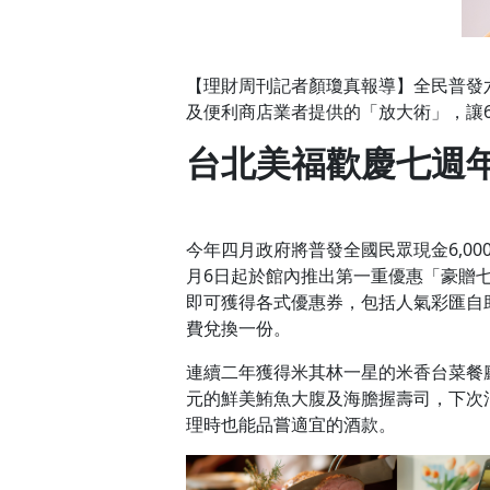
【理財周刊記者顏瓊真報導】全民普發
及便利商店業者提供的「放大術」，讓60
台北美福歡慶七週
今年四月政府將普發全國民眾現金6,0
月6日起於館內推出第一重優惠「豪贈七
即可獲得各式優惠券，包括人氣彩匯自
費兌換一份。
連續二年獲得米其林一星的米香台菜餐廳
元的鮮美鮪魚大腹及海膽握壽司，下次
理時也能品嘗適宜的酒款。