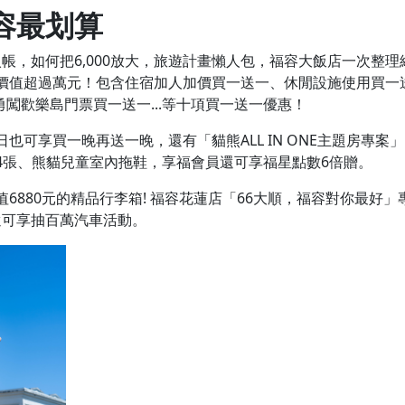
容最划算
入帳，如何把6,000放大，旅遊計畫懶人包，福容大飯店一次整理
價值超過萬元！包含住宿加人加價買一送一、休閒設施使用買一
勇闖歡樂島門票買一送一...等十項買一送一優惠！
可享買一晚再送一晚，還有「貓熊ALL IN ONE主題房專案」
4張、熊貓兒童室內拖鞋，享福會員還可享福星點數6倍贈。
880元的精品行李箱! 福容花蓮店「66大順，福容對你最好」專
0還可享抽百萬汽車活動。