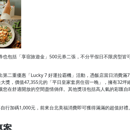
也包括「享宿旅遊金」500元券二張，不分平假日不限房型皆可折
二重優惠「Lucky 7 好運拉霸機」活動，憑飯店當日消費滿7
大獎，價值47,355元的「平日皇家套房住宿一晚」，擁有32
讓您在舒適開放的空間盡情倘佯。其他獎項包括高人氣的彩匯自
，再自行加碼1,000元，前來台北美福消費即可獲得滿滿的超值好
專案