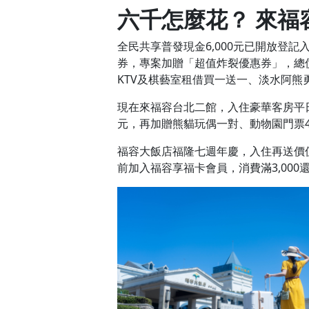
六千怎麼花？
來福
全民共享普發現金6,000元已開放登記
券，專案加贈「超值炸裂優惠券」，總
KTV及棋藝室租借買一送一、淡水阿熊
現在來福容台北二館，入住豪華客房平日也
元，再加贈熊貓玩偶一對、動物園門票
福容大飯店福隆七週年慶，入住再送價值6
前加入福容享福卡會員，消費滿3,00