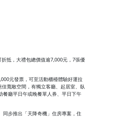
抵，大禮包總價值逾7,000元，7張優
,000元發票，可至活動櫃檯體驗好運拉
坪絕佳寬敞空間，有獨立客廳、起居室、臥
助餐廳平日午或晚餐單人券、平日下午
禮。同步推出「天降奇機」住房專案，住