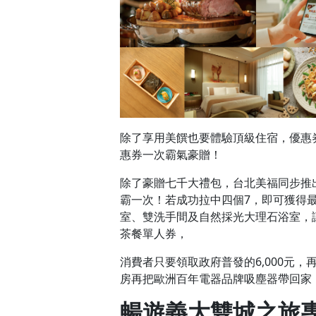
除了享用美饌也要體驗頂級住宿，優惠券
惠券一次霸氣豪贈！
除了豪贈七千大禮包，台北美福同步推出第
霸一次！若成功拉中四個7，即可獲得最
室、雙洗手間及自然採光大理石浴室，
茶餐單人券，
消費者只要領取政府普發的6,000元
房再把歐洲百年電器品牌吸塵器帶回家
暢遊義大
雙城之旅