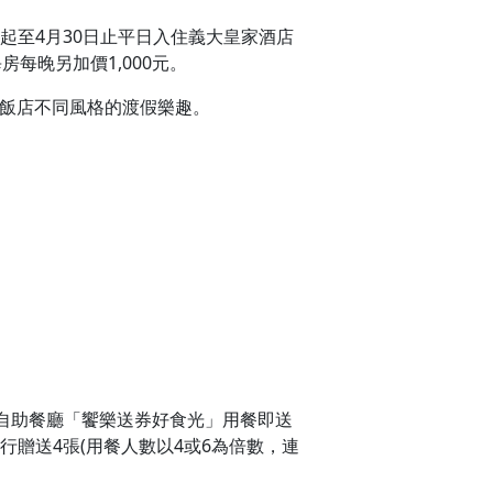
起至4月30日止平日入住義大皇家酒店
每晚另加價1,000元。
家飯店不同風格的渡假樂趣。
自助餐廳「饗樂送券好食光」用餐即送
行贈送4張(用餐人數以4或6為倍數，連