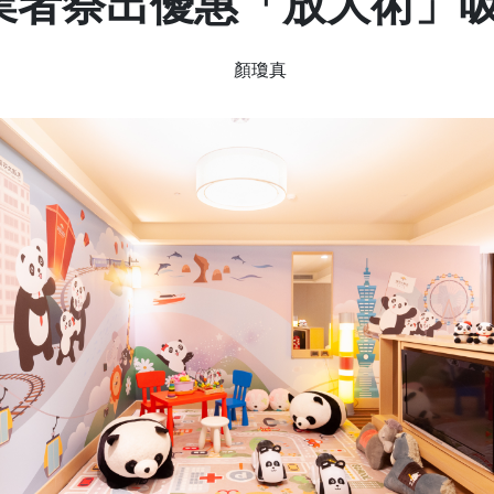
業者祭出優惠「放大術」
顏瓊真