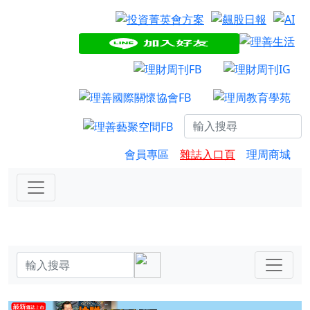
會員專區
雜誌入口頁
理周商城