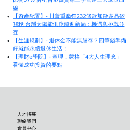
線
【資產配置】- 川普重拳祭232條款加徵多晶矽
關稅 台灣太陽能供應鏈迎新局：機遇與挑戰並
存
【生涯規劃】- 退休金不能無腦存？四筆錢準備
好就能永續退休生活！
【理財e學院】- 查理．蒙格「4大人生理念」
看懂成功投資的要點
人才招募
聯絡我們
會員中心