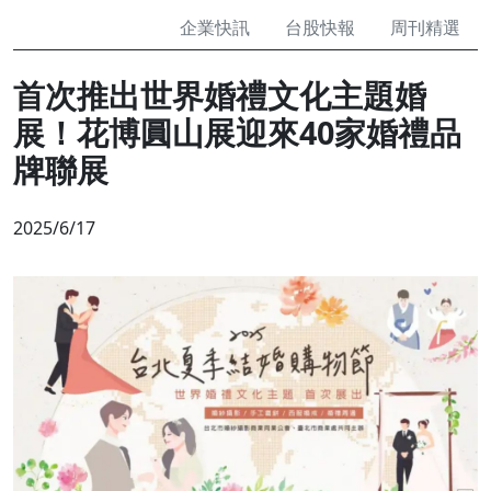
企業快訊
台股快報
周刊精選
首次推出世界婚禮文化主題婚
展！花博圓山展迎來40家婚禮品
牌聯展
2025/6/17