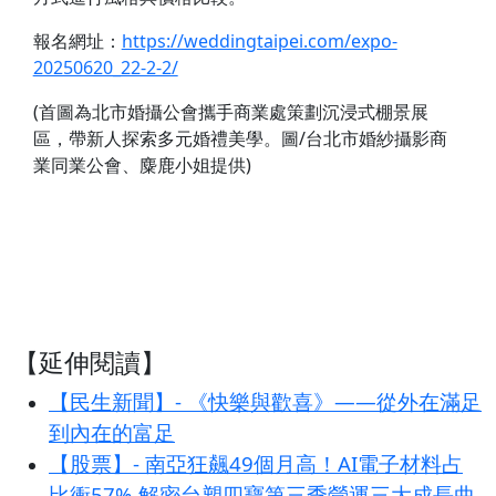
報名網址：
https://weddingtaipei.com/expo-
20250620_22-2-2/
(首圖為北市婚攝公會攜手商業處策劃沉浸式棚景展
區，帶新人探索多元婚禮美學。圖/台北市婚紗攝影商
業同業公會、麋鹿小姐提供)
【延伸閱讀】
【民生新聞】- 《快樂與歡喜》——從外在滿足
到內在的富足
【股票】- 南亞狂飆49個月高！AI電子材料占
比衝57% 解密台塑四寶第三季營運三大成長曲