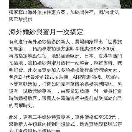
獨家釋出海外旅拍特惠方案，加碼贈住宿。圖/台北法
國巴黎提供
海外婚紗與蜜月一次搞定
有意進行海外婚紗攝影的新人，展場獨家釋出「世界旅
拍專案」，預約專屬拍攝方案即享優惠價$39,800元，
再贈指定地點住宿，地點涵蓋歐洲、日本、香港等熱門
拍攝地，讓拍婚紗與蜜月旅行一站整合，輕鬆省時、聰
明消費。此次展覽更加入多項婚禮流行趨勢體驗元素，
包含Z世代最愛的韓式拍貼機、AI智能調酒機、塔羅占
卜等互動活動，打造如同嘉年華般的婚禮靈感園地。另
設有「試妝體驗專區」，由專業彩妝師一對一量身打造
時尚婚禮妝容，讓新人在籌備過程中提前感受屬於自己
的閃耀時刻。
此外，更有二手婚紗特賣專區，單件價格低至500元，
幫助新人在預算內找到理想款式，透過實地觀察與試穿
方式進行風格與價格比較。