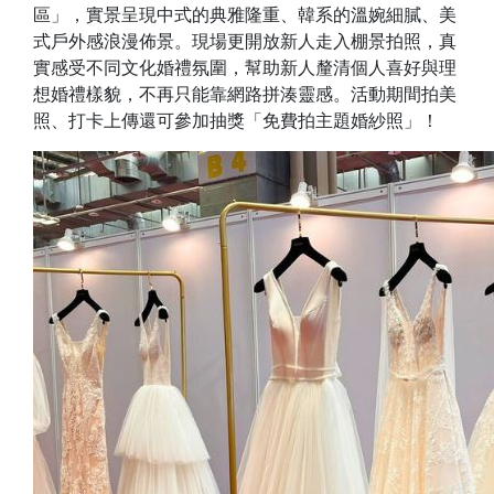
區」，實景呈現中式的典雅隆重、韓系的溫婉細膩、美
式戶外感浪漫佈景。現場更開放新人走入棚景拍照，真
實感受不同文化婚禮氛圍，幫助新人釐清個人喜好與理
想婚禮樣貌，不再只能靠網路拼湊靈感。活動期間拍美
照、打卡上傳還可參加抽獎「免費拍主題婚紗照」！