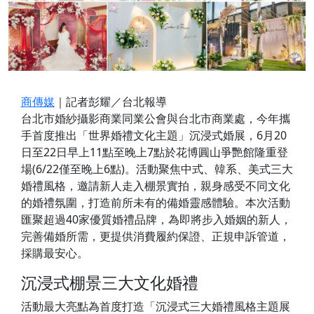
商傳媒
｜記者彭耀／台北報導
台北市婚紗攝影商業同業公會與台北市商業處，今年攜
手首度推出「世界婚禮文化主題」沉浸式婚展，6月20
日至22日早上11點至晚上7點於花博圓山爭艷館隆重登
場(6/22僅至晚上6點)。活動聚焦中式、韓系、美式三大
婚禮風格，邀請新人走入棚景實拍，親身感受不同文化
的婚禮氛圍，打造前所未有的備婚靈感體驗。本次活動
匯聚超過40家優質婚禮品牌，為即將步入婚姻的新人，
完善備婚所需，更提供消費履約保證、正規申訴管道，
採購最安心。
沉浸式棚景三大文化婚禮
活動最大亮點為首度打造「沉浸式三大婚禮風格主題展