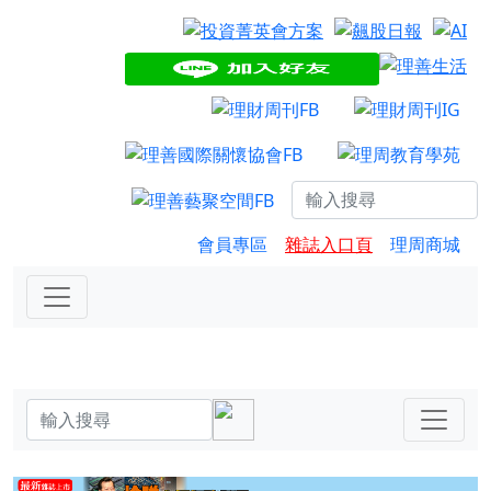
會員專區
雜誌入口頁
理周商城