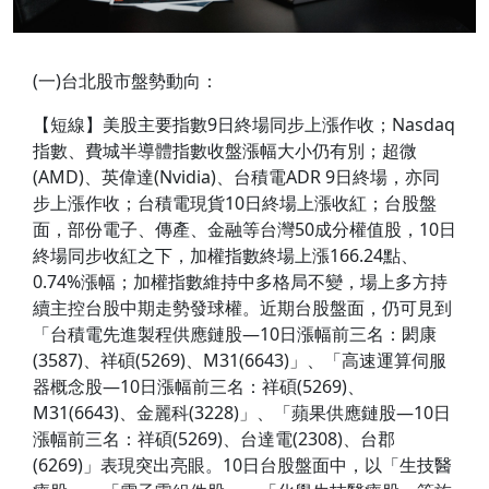
(一)台北股市盤勢動向：
【短線】美股主要指數9日終場同步上漲作收；Nasdaq
指數、費城半導體指數收盤漲幅大小仍有別；超微
(AMD)、英偉達(Nvidia)、台積電ADR 9日終場，亦同
步上漲作收；台積電現貨10日終場上漲收紅；台股盤
面，部份電子、傳產、金融等台灣50成分權值股，10日
終場同步收紅之下，加權指數終場上漲166.24點、
0.74%漲幅；加權指數維持中多格局不變，場上多方持
續主控台股中期走勢發球權。近期台股盤面，仍可見到
「台積電先進製程供應鏈股—10日漲幅前三名：閎康
(3587)、祥碩(5269)、M31(6643)」、「高速運算伺服
器概念股—10日漲幅前三名：祥碩(5269)、
M31(6643)、金麗科(3228)」、「蘋果供應鏈股—10日
漲幅前三名：祥碩(5269)、台達電(2308)、台郡
(6269)」表現突出亮眼。10日台股盤面中，以「生技醫