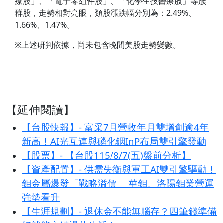
療股」、「電子零組件股」、「化學生技醫療股」等族
群股，走勢相對亮眼，類股漲跌幅分別為：2.49%、
1.66%、1.47%。
※上述研判依據，尚未包含晚間美股走勢變數。
【延伸閱讀】
【台股快報】- 富采7月營收年月雙增創逾4年
新高！AI光互連與磷化銦InP布局雙引擎發動
【股票】- 【台股115/8/7(五)盤前分析】
【資產配置】- 供需失衡與軍工AI雙引擎驅動！
鉬金屬爆發「戰略溢價」 華鉬、洛陽鉬業營運
強勢看升
【生涯規劃】- 退休金不能無腦存？四筆錢準備