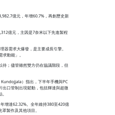
2.7億元，年增60.7%，再創歷史新
,312億元，主因是7奈米以下先進製程
處理器需求大爆發，是主要成長引擎。
期需求動能」。
以待；儘管雖然雙方仍在協議階段，但
undojjala）指出，下半年手機與PC
片出口管制出現鬆動，包括輝達與超微
點。
增達62.32%。全年維持380至420億
、光罩製作及其他項目。