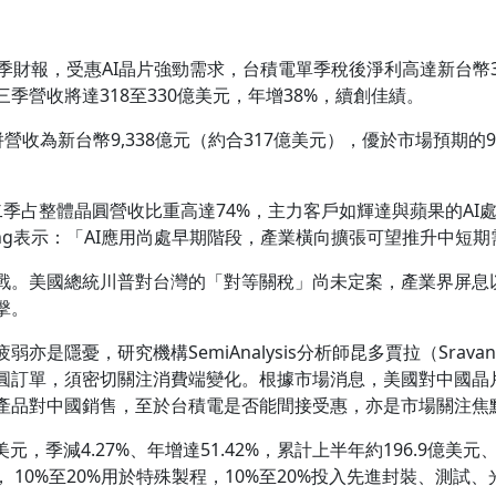
財報，受惠AI晶片強勁需求，台積電單季稅後淨利高達新台幣3,98
季營收將達318至330億美元，年增38%，續創佳績。
營收為新台幣9,338億元（約合317億美元），優於市場預期的9
季占整體晶圓營收比重高達74%，主力客戶如輝達與蘋果的AI
dy Wang表示：「AI應用尚處早期階段，產業橫向擴張可望推升中短
戰。美國總統川普對台灣的「對等關稅」尚未定案，產業界屏息
擊。
隱憂，研究機構SemiAnalysis分析師昆多賈拉（Sravan K
圓訂單，須密切關注消費端變化。根據市場消息，美國對中國晶
產品對中國銷售，至於台積電是否能間接受惠，亦是市場關注焦
，季減4.27%、年增達51.42%，累計上半年約196.9億美元、年
 10%至20%用於特殊製程，10%至20%投入先進封裝、測試