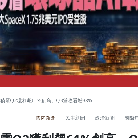
積電Q2獲利飆61%創高、Q3營收看增38%
國內新聞
民生新聞
政治新聞
國際