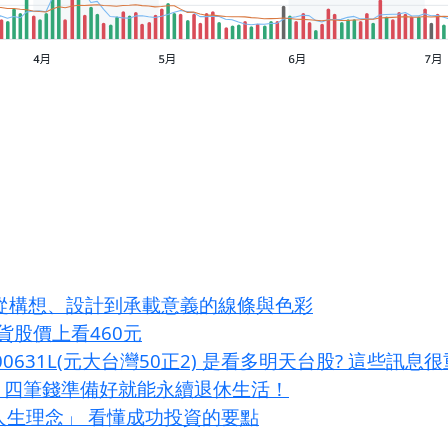
 從構想、設計到承載意義的線條與色彩
出貨股價上看460元
00631L(元大台灣50正2) 是看多明天台股? 這些訊息
？四筆錢準備好就能永續退休生活！
大人生理念」 看懂成功投資的要點