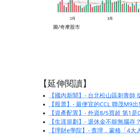
圖/奇摩股市
【延伸閱讀】
【國內新聞】- 台北松山區刺青師
【股票】- 最便宜的CCL 聯茂M9
【資產配置】- 外資8/5買超 第1是
【生涯規劃】- 退休金不能無腦存
【理財e學院】- 查理．蒙格「4