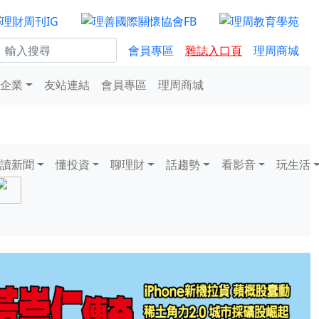
會員專區
雜誌入口頁
理周商城
企業
友站連結
會員專區
理周商城
讀新聞
懂投資
聊理財
話趨勢
看影音
玩生活