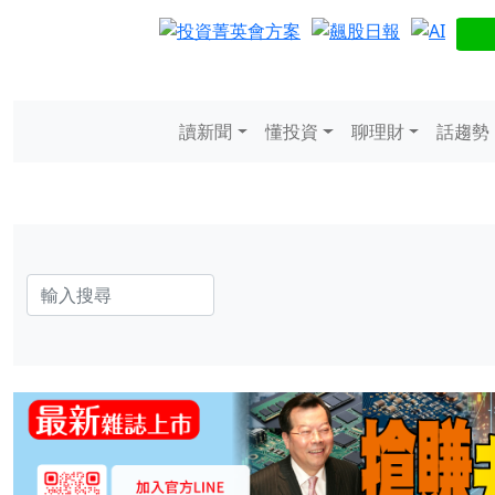
讀新聞
懂投資
聊理財
話趨勢