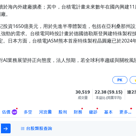
續於海內外建廠擴產；其中，台積電計畫未來數年在國內興建11
圓廠。
投資1650億美元，用於先進半導體製造，包括在亞利桑那州設
且強勁的需求。台積電同時按計畫於德國德勒斯登興建特殊製程
。日本方面，台積電JASM熊本首座特殊製程晶圓廠已於202
對AI業務展望持正向態度，法人預期，若全球利率趨緩與關稅風