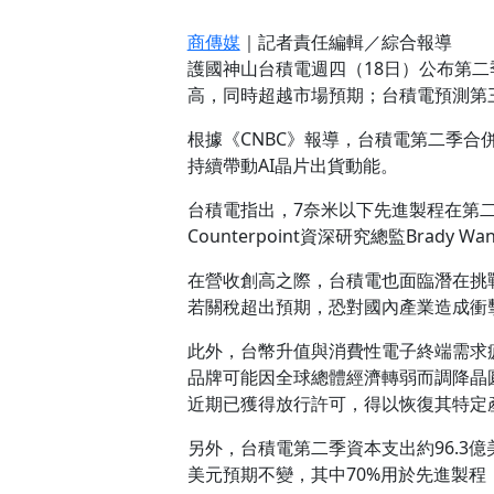
商傳媒
｜記者責任編輯／綜合報導
護國神山台積電週四（18日）公布第二季
高，同時超越市場預期；台積電預測第三
根據《CNBC》報導，台積電第二季合併
持續帶動AI晶片出貨動能。
台積電指出，7奈米以下先進製程在第二
Counterpoint資深研究總監Bra
在營收創高之際，台積電也面臨潛在挑
若關稅超出預期，恐對國內產業造成衝
此外，台幣升值與消費性電子終端需求疲弱亦是
品牌可能因全球總體經濟轉弱而調降晶
近期已獲得放行許可，得以恢復其特定
另外，台積電第二季資本支出約96.3億美元
美元預期不變，其中70%用於先進製程，