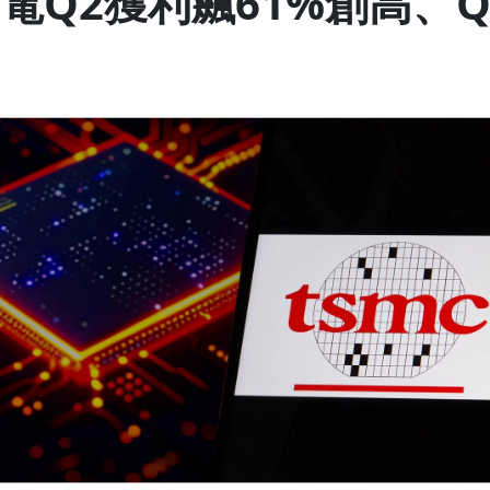
電Q2獲利飆61%創高、Q