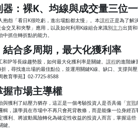
利器：裸K
、均線與成交量三位一
人抱怨「看日K很吃虧，進出場點都太慢」。本
課程
正是為了解
黃金交叉和夾擊」應用，以及如何利用K線組合來識別
主力
出貨和
動中抓住轉折點的能力。
：結合多周期，最大化獲利率
工和IP等長線趨勢股，如何最大化獲利率是關鍵。
課程
的進階練
轉折，尋找進出場的最佳點位，並運用關鍵K線、缺口、支撐與
育學苑】02-7725-8588
掌握市場主導權
動與獲利了結壓力猶存，這正是一個考驗投資人是否具備「
實戰
邏輯，讓學員在市場中不再只會死背教條，而是能像一位身經百
定獲利、將波動風險轉化為確定性收益的投資人而言，掌握這些
關鍵。