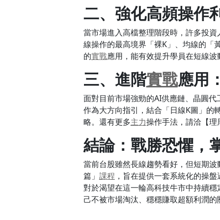
二、強化高頻操作
當市場進入高檔整理階段時，許多投資
線操作的最高境界「裸K」、均線的「
的
實戰
應用，能有效提升學員在短線波
三、進階
實戰
應用
面對目前市場強勁的AI供應鏈、晶圓代
作為大方向指引，結合「日線K圖」的
略。還有更多
主力
操作手法，請洽【理周教
結論：戰勝恐懼，
當前台股雖然長線趨勢看好，但短期波
篇」
課程
，旨在提供一套系統化的操盤
對於渴望在這一輪高科技牛市中持續穩
己不被市場淘汰、穩穩賺取超額利潤的