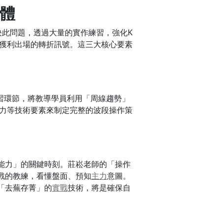
體
決此問題，透過大量的實作練習，強化K
獲利出場的轉折訊號。這三大核心要素
習環節，將教導學員利用「周線趨勢」
壓力等技術要素來制定完整的波段操作策
能力」的關鍵時刻。莊崧老師的「操作
戰的教練，看懂盤面、預知
主力
意圖。
「去蕪存菁」的
實戰
技術，將是確保自