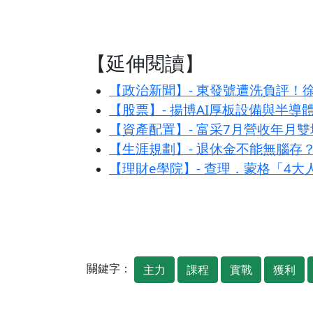
【延伸閱讀】
【政治新聞】- 東發號遭洗負評
【股票】- 揚博AI厚板設備與半導
【資產配置】- 富采7月營收年月雙
【生涯規劃】- 退休金不能無腦存
【理財e學院】- 查理．蒙格「4
關鍵字：
主力
課程
實戰
獲利