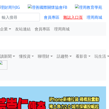
會員專區
雜誌入口頁
理周商城
企業
友站連結
會員專區
理周商城
讀新聞
懂投資
聊理財
話趨勢
看影音
玩生活