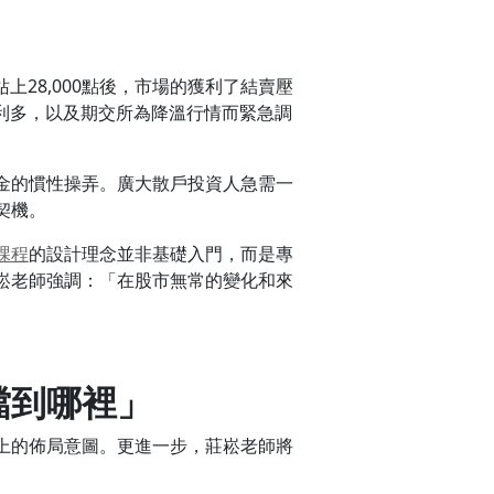
28,000點後，市場的獲利了結賣壓
利多，以及期交所為降溫行情而緊急調
金的慣性操弄。廣大散戶投資人急需一
契機。
課程
的設計理念並非基礎入門，而是專
崧老師強調：「在股市無常的變化和來
檔到哪裡」
上的佈局意圖。更進一步，莊崧老師將