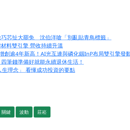
！徐巧芯扯大罷免 沈伯洋嗆「別亂貼青鳥標籤」
體材料雙引擎 營收持續升溫
增創逾4年新高！AI光互連與磷化銦InP布局雙引擎發
？四筆錢準備好就能永續退休生活！
大人生理念」 看懂成功投資的要點
關鍵
波動
莊崧