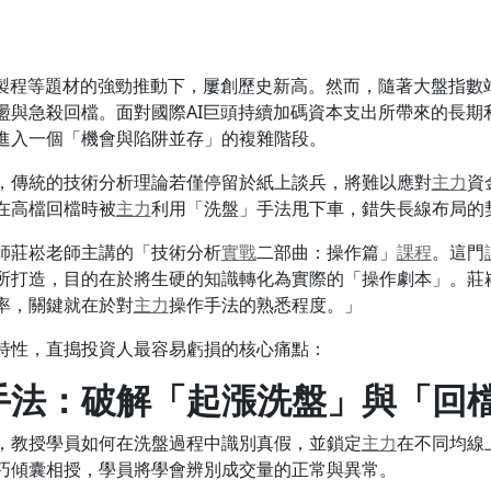
製程等題材的強勁推動下，屢創歷史新高。然而，隨著大盤指數站上
盪與急殺回檔。面對國際AI巨頭持續加碼資本支出所帶來的長期
進入一個「機會與陷阱並存」的複雜階段。
，傳統的技術分析理論若僅停留於紙上談兵，將難以應對
主力
資
在高檔回檔時被
主力
利用「洗盤」手法甩下車，錯失長線布局的
師莊崧老師主講的「技術分析
實戰
二部曲：操作篇」
課程
。這門
所打造，目的在於將生硬的知識轉化為實際的「操作劇本」。莊
率，關鍵就在於對
主力
操作手法的熟悉程度。」
特性，直搗投資人最容易虧損的核心痛點：
手法：破解「起漲洗盤」與「回
，教授學員如何在洗盤過程中識別真假，並鎖定
主力
在不同均線
巧傾囊相授，學員將學會辨別成交量的正常與異常。