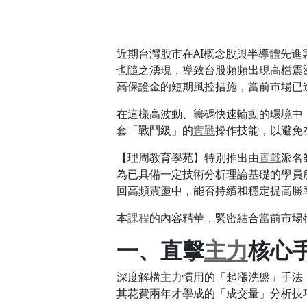
近期台灣股市在AI概念股與半導體先進
也隨之湧現，導致台股頻頻出現高檔震
高保證金的短期風控措施，當前市場已
在這樣高波動、籌碼快速輪動的環境中
套「戰鬥級」的
實戰
操作技能，以避免
【理周教育學苑】特別推出由
實戰
派名
為已具備一定技術分析理論基礎的學員
回高頻震盪中，能否持續和穩定提高勝
本
課程
的內容精華，緊密結合當前市場
一、直擊
主力
核心
深度解構
主力
慣用的「起漲洗盤」手法
其花費兩年才學成的「成交量」分析技