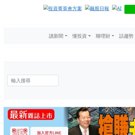
讀新聞
懂投資
聊理財
話趨勢