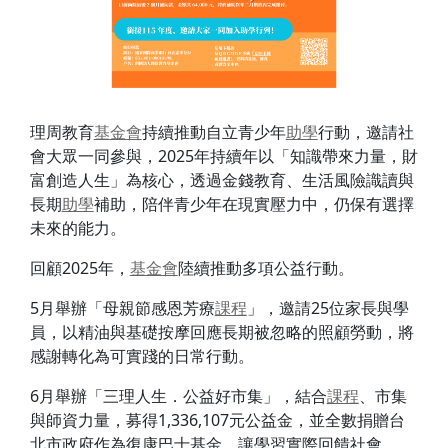
理周教育
基金會
持續推動自立青少年
助學
行動，邀請社
會大眾一同參與，2025年持續年以「知識帶來力量，財
富創造人生」為核心，透過金錢教育、生活風險識讀與
長期
助學
補助，陪伴青少年在現實壓力中，仍保有選擇
未來的能力。
回顧2025年，
基金會
陸續推動多項公益行動。
5月舉辦「母親節感恩芳療
課程
」，邀請25位家長與學
員，以精油與基礎按摩回應長期被忽略的照顧勞動，將
感謝轉化為可實踐的日常行動。
6月舉辦「三理人生．公益好市集」，結合
課程
、市集
與師資力量，募得1,336,107元公益金，並全數捐贈台
北市政府作為復康巴士基金，讓學習實際回饋社會。