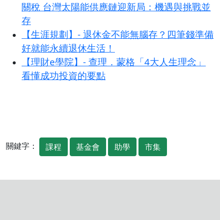
關稅 台灣太陽能供應鏈迎新局：機遇與挑戰並
存
【生涯規劃】- 退休金不能無腦存？四筆錢準備
好就能永續退休生活！
【理財e學院】- 查理．蒙格「4大人生理念」
看懂成功投資的要點
關鍵字：
課程
基金會
助學
市集