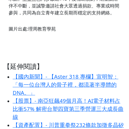
伴不中斷，並誠摯邀請社會大眾透過捐款、專業或時間
參與，共同為自立青年建立長期而穩定的支持網絡。
圖片出處:理周教育學苑
【延伸閱讀】
【國內新聞】- 【Aster 318 專欄】宣明智：
「每一位台灣人的骨子裡，都流著半導體的
DNA。」
【股票】- 南亞狂飆49個月高！AI電子材料占
比衝57% 解密台塑四寶第三季營運三大成長曲
線
【資產配置】- 川普重拳祭232條款加徵多晶矽