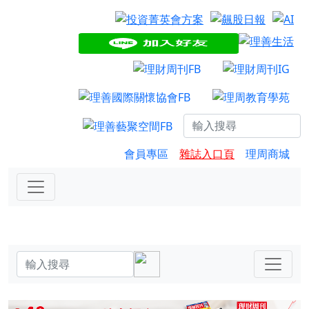
會員專區
雜誌入口頁
理周商城