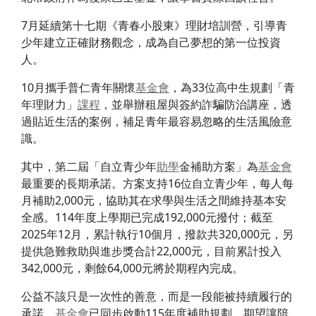
7月延續第十七期《青春小股東》理財培訓營，引導青
少年建立正確財務觀念，成為自己夢想的第一位投資
人。
10月攜手普仁青年關懷
基金會
，為33位高中生規劃「青
年理財力」
課程
，並舉辦租屋與簽約詐騙防治講座，透
過貼近生活的案例，補足青年最容易忽略的生活風險意
識。
其中，第二屆「自立青少年
助學
金補助方案」為
基金會
最重要的長期承諾。方案支持16位自立青少年，每人每
月補助2,000元，協助其在求學與生活之間維持基本安
全感。114年度上學期已完成192,000元撥付；截至
2025年12月，累計執行10個月，撥款共320,000元，另
提供急難救助與進步獎合計22,000元，目前累計投入
342,000元，剩餘64,000元將於期程內完成。
公益不該只是一次性的善意，而是一段能被持續履行的
承諾。
基金會
已同步啟動115年度補助規劃，期望讓陪