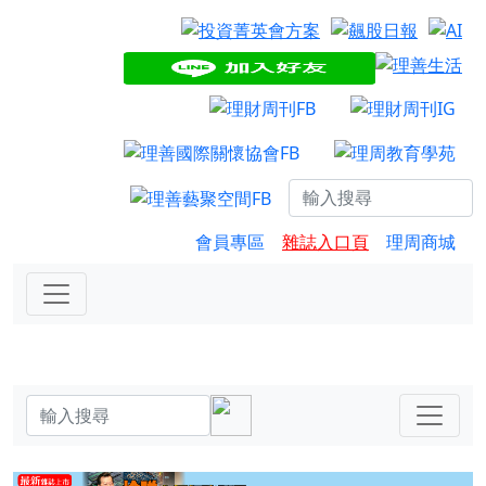
會員專區
雜誌入口頁
理周商城