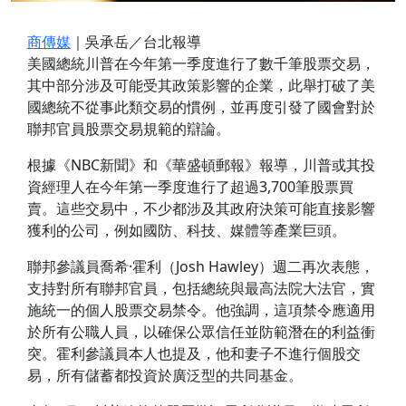
商傳媒
｜吳承岳／台北報導
美國總統川普在今年第一季度進行了數千筆股票交易，
其中部分涉及可能受其政策影響的企業，此舉打破了美
國總統不從事此類交易的慣例，並再度引發了國會對於
聯邦官員股票交易規範的辯論。
根據《NBC新聞》和《華盛頓郵報》報導，川普或其投
資經理人在今年第一季度進行了超過3,700筆股票買
賣。這些交易中，不少都涉及其政府決策可能直接影響
獲利的公司，例如國防、科技、媒體等產業巨頭。
聯邦參議員喬希·霍利（Josh Hawley）週二再次表態，
支持對所有聯邦官員，包括總統與最高法院大法官，實
施統一的個人股票交易禁令。他強調，這項禁令應適用
於所有公職人員，以確保公眾信任並防範潛在的利益衝
突。霍利參議員本人也提及，他和妻子不進行個股交
易，所有儲蓄都投資於廣泛型的共同基金。