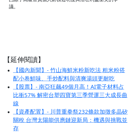
議。
【延伸閱讀】
【國內新聞】- 竹山海鮮米粉新吃法 粗米粉搭
配小卷鮮味、手炒配料與清爽湯頭更耐吃
【股票】- 南亞狂飆49個月高！AI電子材料占
比衝57% 解密台塑四寶第三季營運三大成長曲
線
【資產配置】- 川普重拳祭232條款加徵多晶矽
關稅 台灣太陽能供應鏈迎新局：機遇與挑戰並
存