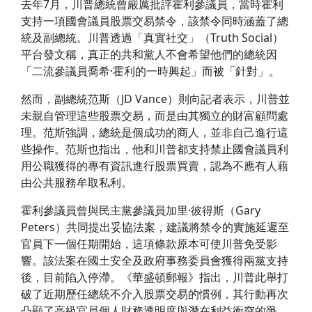
去年7月，川普總統曾嚴厲批評霍利參議員，當時霍利
支持一項國會議員股票交易禁令，該禁令同時涵蓋了總
統及副總統。川普透過「真實社交」（Truth Social）
平台發文稱，真正的共和黨人不會希望他們的總統因
「二流參議員喬希·霍利的一時興起」而被「針對」。
然而，副總統范斯（JD Vance）則向記者表示，川普並
未親自管理這些股票交易，而是由其獨立的財富顧問處
理。范斯強調，總統是個成功的商人，並非自己進行這
些操作。范斯也指出，他和川普都支持禁止國會議員利
用公職獲得的專有資訊進行股票買賣，認為不應有人藉
由公共服務牟取私利。
霍利參議員曾與民主黨參議員加里·彼得斯（Gary
Peters）共同提出妥協法案，建議將禁令的實施延遲至
官員下一個任期開始，這項條款原本可使川普免受影
響。該法案在國土安全及政府事務委員會獲得兩黨支持
後，目前陷入停滯。《華盛頓郵報》指出，川普此舉打
破了近期歷任總統不介入股票交易的慣例，其行動再次
凸顯了高級官員個人財務透明度與潛在利益衝突的爭