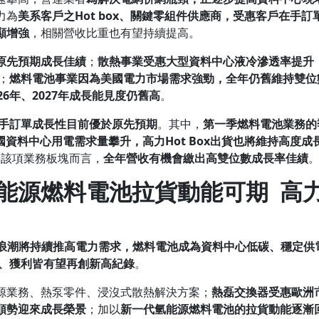
力為
美系客戶之
Hot box
、關鍵零組件供應商，受惠客戶在手訂
顯增強
，相關營收比重也有望持續提高。
原先預期成長佳績
；
散熱事業受惠大型資料中心液冷滲透率提升
；
燃料電池事業因為美國電力市場需求強勁，全年仍舊維持雙位
26
年、
2027
年成長能見度仍舊高
。
手訂單成長性目前優於原先預期
。其中，
第一季燃料電池業務的
國資料中心用電需求量攀升，高力
Hot Box
出貨也將維持高度成
力
該項業務板塊而言，
全年營收
有機會
繳出高雙位數成長率佳績
能源燃料電池拉貨動能可期
高
浪潮將持續推高電力需求，燃料電池成為資料中心低碳、穩定供
、獲利皆有望再創新高紀錄
。
源業務、熱泵零件、浸沒式散熱解決方案；
熱磊交換器受惠歐洲
順勢迎來成長榮景
；加以
新一代氫能源燃料電池的拉貨動能逐漸