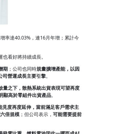
年增率達40.03%，連16月年增；累計今
運也看好將持續成長。
增期
；公司也同時
規畫擴增產能，以因
公司營運成長主要引擎
。
放量之下，散熱系統出貨表現可望再度
明顯高於零組件出貨產品
。
能見度再度延伸，當前滿足客戶需求主
到六倍規模
；但公司表示，
可能需要提前
場發電比重，燃料電池因此一躍而成
AI