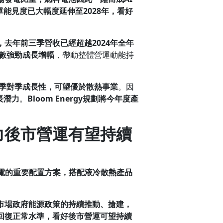
單能見度已大幅度延伸至
2028
年，看好
，
去年
前三季營收已經超越
2024
年全年
數強勁成長增幅
，帶動整體營運動能持
季對季成長性，可望優於散熱事業
。因
長潛力
。
Bloom Energy
規劃將今年度產
。
力後市營運有望持續
電的重要配置方案，搭配液冷散熱產品
市場政府能源政策的持續推動、搶建，
回復正常水準，看好
後市
營運可望
持續