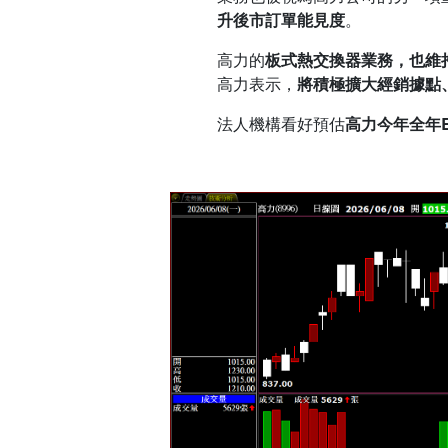
升後市訂單能見度
。
高力的
板式熱交換器業務，也維
高力表示，
將積極擴大經銷據點
法人機構看好預估
高力今
年全年