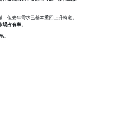
緩，但去年需求已基本重回上升軌道。
市場占有率
。
3%
。