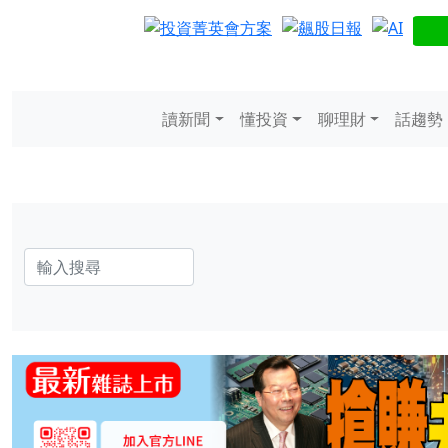
讀新聞
懂投資
聊理財
話趨勢