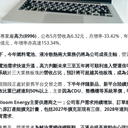
)專業廠
高力
(8996)
，公布5月營收為6.32元，月增率-33.42%，
03億元，年增率亦高達153.34%。
下，今年燃料電池、液冷散熱兩大業務仍將為公司成長主軸
，營
電池需求快速升溫，高力判斷未來三至五年將可順利進入營運倍
系統
於三大業務板塊的
營收占比，預計將可超越其他板塊，成為
現階段正處於新舊平台交替之際，
下半年伴隨新品、新平台陸續
收比重已經達到
50%
以上
，主要
因為
CDU
、整機櫃等系統單價，
Bloom Energy
主要供應商之一；公司客戶需求持續增加、訂單
力
原訂產能擴充計畫，包括
2027
年擴充至現有三倍、
2028
年達
貨需求
。
速攀高，營運業者
為解決電網併網瓶頸，正逐步提高資料中心現