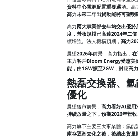
資料中心電源配置重要選項
。高
高力未來二年出貨動能將可望明
高力
兩大事業部
去
年均交出優於
度，營收規模已高達
2024
年
二
倍
續增強。法人機構預期，
高力
20
展望
2026
年
前景，高力指出，
在
主力客戶
Bloom Energy
受惠美
能，由
1GW
擴至
2GW
，對應
高
熱磊交換器、氫
優化
展望後市前景，
高力看好
AI
應用
持續放量之下，預期
2026
年營收
高力旗下主要三大事業體：氫能
庫存逐漸去化之後，後續出貨量