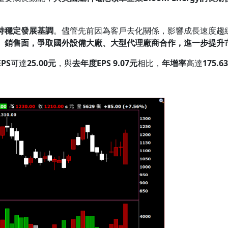
持穩定發展基調
。儘管先前因為客戶去化關係，影響成長速度趨
、銷售面，爭取國外設備大廠、大型代理廠商合作，進一步提升
EPS
可達
25.00
元
，與
去年度
EPS 9.07
元
相比，
年增率
高達
175.6