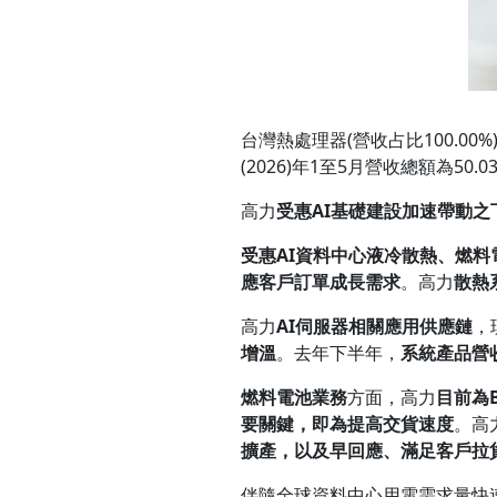
台灣熱處理器(營收占比100.00%
(2026)年1至5月營收總額為50.
高力
受惠
AI
基礎建設加速帶動之
受惠
AI
資料中心液冷散熱、燃料
應客戶訂單成長需求
。高力
散熱
高力
AI
伺服器相關應用供應鏈
，
增溫
。去年下半年，
系統產品營
燃料電池業務
方面，高力
目前為
要關鍵，即為提高交貨速度
。高
擴產，以及早回應、滿足客戶拉
伴隨全球資料中心用電需求量快