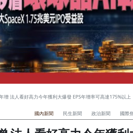
月年增 法人看好高力今年獲利大爆發 EPS年增率可高達175%以上
國內新聞
民生新聞
政治新聞
國際