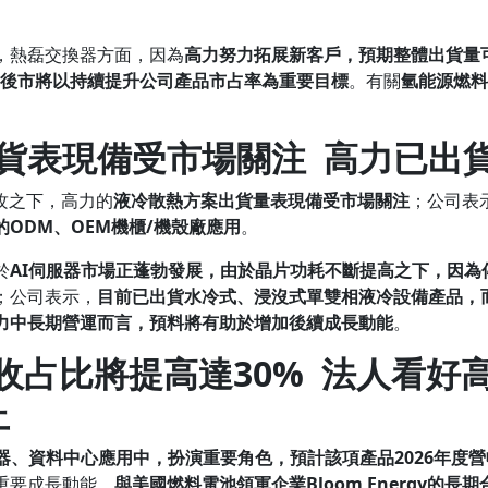
，熱磊交換器方面，因為
高力努力拓展新客戶，預期整體出貨量
後市將以持續提升公司產品市占率為重要目標
。有關
氫能源燃料
貨表現備受市場關注
高力已出
攻之下，高力的
液冷散熱方案出貨量表現備受市場關注
；公司表
的
ODM
、
OEM
機櫃
/
機殼廠應用
。
於
AI
伺服器市場正蓬勃發展，由於晶片功耗不斷提高之下，因為
；公司表示，
目前已出貨水冷式、浸沒式單雙相液冷設備產品，
力
中長期營運
而言
，預料將有助於增加後續成長動能
。
收占比將提高達
30%
法人看好
上
器、資料中心應用中，扮演重要角色，預計該項產品
2026
年度營
重要成長動能，
與美國燃料電池領軍企業
Bloom Energy
的長期