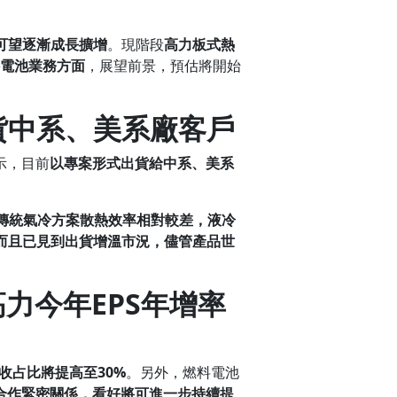
可望
逐漸
成長
擴增
。現階段
高力板式熱
電池業務方面
，展望前景，預估將開始
貨中系、美系
廠
客戶
示，目前
以專案形式出貨給中系、美系
傳統氣冷方案散熱效率相對較差，液冷
而且已見到出貨增溫市況，儘管產品世
高力
今
年
EPS
年增率
收占比將提高至
30%
。另外，燃料電池
合作緊密關係，看好將可進一步持續提