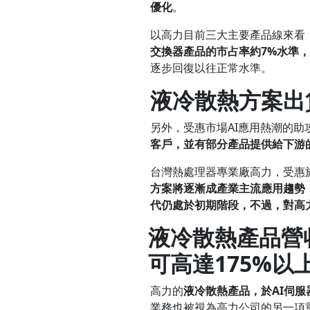
優
化
。
以高力目前三大主要產品線來看
交換器產品的市占率約
7%
水準，
逐步回復以往正常水準。
液冷散熱方案出
另外，受惠市場AI應用熱潮的助
客戶，並有部分產品提供給下游
台灣熱處理器專業廠高力，受惠
方案將逐漸成產業主流應用趨勢
代仍處於初期階段，不過，對
高
液冷散熱產品營
可
高
達
175%
以
高力的
液冷散熱產品，於
AI
伺服
業務也被視為高力公司的另一項