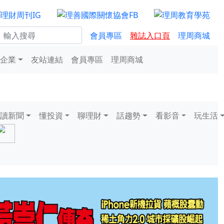
會員專區
雜誌入口頁
理周商城
企業
友站連結
會員專區
理周商城
讀新聞
懂投資
聊理財
話趨勢
看影音
玩生活