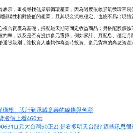
伶表示，重視尋找低景氣循環產業，因為過度依賴景氣循環容易
價關聯性相對較低的產業，且其現金流較穩定、也較不易出現體
心複合資產為基礎，搭配短天期等固定收益商品；另搭配股價修
違約率，以及是否有提供多元選擇，例如累計、月配息、穩定月
幣避險級別，讓投資人能夠作為全時投資、多元貨幣的高息資產
 從構想、設計到承載意義的線條與色彩
出貨股價上看460元
00631L(元大台灣50正2) 是看多明天台股? 這些訊息