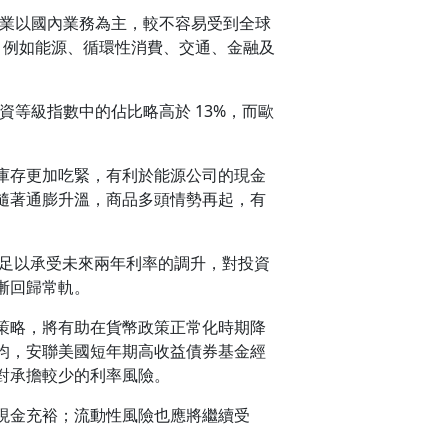
業以國內業務為主，較不容易受到全球
，例如能源、循環性消費、交通、金融及
等級指數中的佔比略高於 13%，而歐
庫存更加吃緊，有利於能源公司的現金
隨著通膨升溫，商品多頭情勢再起，有
應足以承受未來兩年利率的調升，對投資
漸回歸常軌。
策略，將有助在貨幣政策正常化時期降
均，安聯美國短年期高收益債券基金經
對承擔較少的利率風險。
現金充裕；流動性風險也應將繼續受
。