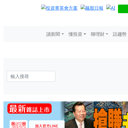
讀新聞
懂投資
聊理財
話趨勢