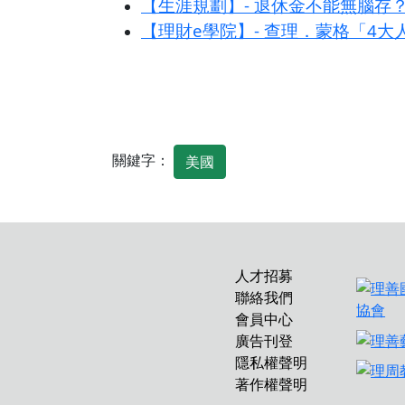
【生涯規劃】- 退休金不能無腦存
【理財e學院】- 查理．蒙格「4
關鍵字：
美國
人才招募
聯絡我們
會員中心
廣告刊登
隱私權聲明
著作權聲明