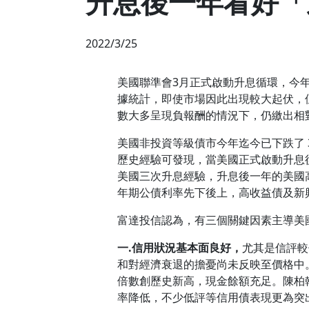
升息後一年看好「
2022/3/25
美國聯準會3月正式啟動升息循環，今
據統計，即使市場因此出現較大起伏，
數大多呈現負報酬的情況下，仍繳出相
美國非投資等級債市今年迄今已下跌了 3.6
歷史經驗可發現，當美國正式啟動升息
美國三次升息經驗，升息後一年的美國高
年期公債利率先下後上，高收益債及新興
富達投信認為，有三個關鍵因素主導美
一
.
信用狀況基本面良好，
尤其是信評較
和對經濟衰退的擔憂尚未反映至價格中
倍數創歷史新高，現金餘額充足。陳柏
率降低，不少低評等信用債表現更為突