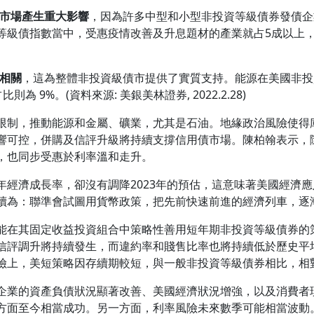
市場產生重大影響
，因為許多中型和小型非投資等級債券發債企
等級債指數當中，受惠疫情改善及升息題材的產業就占5成以上
相關
，這為整體非投資級債市提供了實質支持。能源在美國非投資
 9%。(資料來源: 美銀美林證券, 2022.2.28)
限制，推動能源和金屬、礦業，尤其是石油。地緣政治風險使得
響可控，併購及信評升級將持續支撐信用債市場。陳柏翰表示，
，也同步受惠於利率溫和走升。
年經濟成長率，卻沒有調降2023年的預估，這意味著美國經濟
讀為：聯準會試圖用貨幣政策，把先前快速前進的經濟列車，逐
能在其固定收益投資組合中策略性善用短年期非投資等級債券的
信評調升將持續發生，而違約率和賤售比率也將持續低於歷史平
險上，美短策略因存續期較短，與一般非投資等級債券相比，相
企業的資產負債狀況顯著改善、美國經濟狀況增強，以及消費者
方面至今相當成功。另一方面，利率風險未來數季可能相當波動