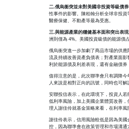
二
.
俄烏衝突並未對美國非投資等級債券
性事件的影響。陳柏翰分析全球非投資
醫療保健、不動產等最為受惠。
三
.
與能源產業的穩健基本面和突出表現
洲則僅為 4%。美國投資級債的能源債占比則為
俄烏衝突進一步加劇了商品市場的供應
流及持續改善資產負債表；對產業面影
利於能源債及利差表現，還有金融債券
值得注意的是，此次聯準會只有調降今
人來說是相對正向的訊號，同時也可解
安聯投信表示，在此環境下，投資人若
低利率風險，加上美國企業體質改善，
理人謝佳伶就基金策略來看，在利率風
謝佳伶表示，信用風險較低是因為美國
控，因為聯準會在政策管理和市場溝通