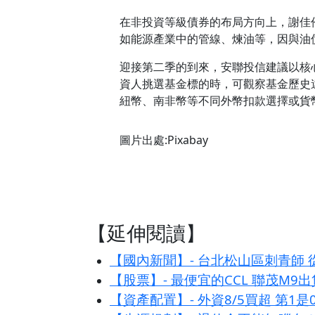
在非投資等級債券的布局方向上，謝佳
如能源產業中的管線、煉油等，因與油
迎接第二季的到來，安聯投信建議以核
資人挑選基金標的時，可觀察基金歷史
紐幣、南非幣等不同外幣扣款選擇或貨
圖片出處:Pixabay
【延伸閱讀】
【國內新聞】- 台北松山區刺青師
【股票】- 最便宜的CCL 聯茂M9
【資產配置】- 外資8/5買超 第1是