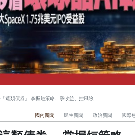
「這類債劵」 掌握短策略、爭收益、控風險
國內新聞
民生新聞
政治新聞
國際