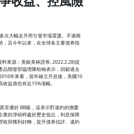
、爭收益、控風險
率多次大幅走升而引發市場震盪。不過根
勢，且今年以來，在全球各主要債券指
源：美銀美林證券, 2022.2.28)從
產品開發部協理陳柏翰表示，回顧過去
016年來看，當年確立升息後，美國10
高收益債也有近15%漲幅。
甚至優於 BB級，這表示對違約的擔憂
企業的淨槓桿處於歷史低位，利息保障
營收與獲利好轉，提升債券信評、違約