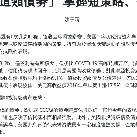
這類債劵」 掌握短策略
洪子晴
年還有6次升息時程；隨著全球環境多變，美國10年期公債殖利
但若採取較短存續期間的策略，將有助於展現抵禦波動的相對優
對抗跌的表現。
%。儘管利差有所擴大，但仍比 COVID-19 高峰時期要窄。(資料來
後，信用債表現將回升，尤其是美國高收益債券，對此瀚亞投資
收益債指數平均上漲約9.1%，優於投資級債及公債表現，若以2
債市表現較佳，美元高收益債2016年單年度上漲17.5%，全球
國非投資級債市走勢：
低的債券，B級 或 CCC級的債券體質保持良好，它們今年的表現
。這也反映了信貸基本面相當強勁。此外，美國非投資級債發債
翰認為，美國升息背後代表經濟成長有一定程度復甦支撐，企業
出。