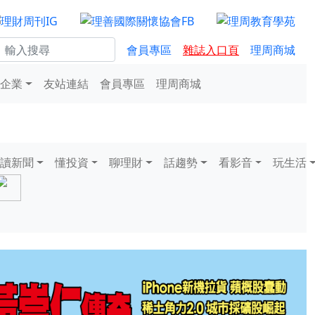
會員專區
雜誌入口頁
理周商城
企業
友站連結
會員專區
理周商城
讀新聞
懂投資
聊理財
話趨勢
看影音
玩生活