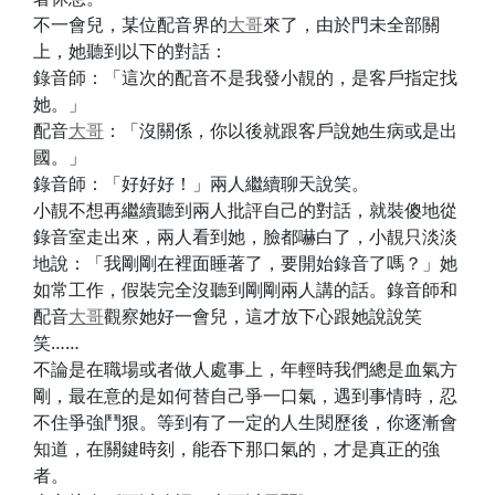
不一會兒，某位配音界的
大哥
來了，由於門未全部關
上，她聽到以下的對話：
錄音師：「這次的配音不是我發小靚的，是客戶指定找
她。」
配音
大哥
：「沒關係，你以後就跟客戶說她生病或是出
國。」
錄音師：「好好好！」兩人繼續聊天說笑。
小靚不想再繼續聽到兩人批評自己的對話，就裝傻地從
錄音室走出來，兩人看到她，臉都嚇白了，小靚只淡淡
地說：「我剛剛在裡面睡著了，要開始錄音了嗎？」她
如常工作，假裝完全沒聽到剛剛兩人講的話。錄音師和
配音
大哥
觀察她好一會兒，這才放下心跟她說說笑
笑……
不論是在職場或者做人處事上，年輕時我們總是血氣方
剛，最在意的是如何替自己爭一口氣，遇到事情時，忍
不住爭強鬥狠。等到有了一定的人生閱歷後，你逐漸會
知道，在關鍵時刻，能吞下那口氣的，才是真正的強
者。