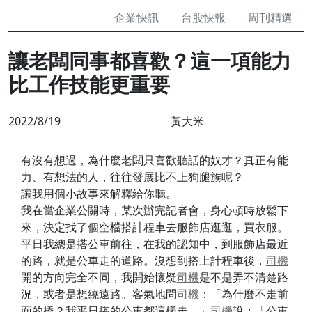
企業快訊
台股快報
周刊精選
讓老闆同事都喜歡？這一項能力
比工作技能更重要
2022/8/19
黃大米
有沒有想過，為什麼老闆只喜歡聽話的奴才？真正有能
力、有想法的人，往往發展比不上狗腿族呢？
讓我用個小故事來解釋給你聽。
我在當企業公關時，某次辦完記者會，身心頓時放鬆下
來，決定找了個空檔搭計程車去服飾店逛逛，買衣服。
平日我總是搭公車前往，在我的認知中，到服飾店最近
的路，就是公車走的道路。沒想到搭上計程車後，
司機
開的方向完全不同，我開始懷疑
司機
是不是弄不清楚路
況，或者是想繞遠路。客氣地問
司機
：「為什麼不走前
面的橋？我平日搭的公車都這樣走。」
司機
說：「公車