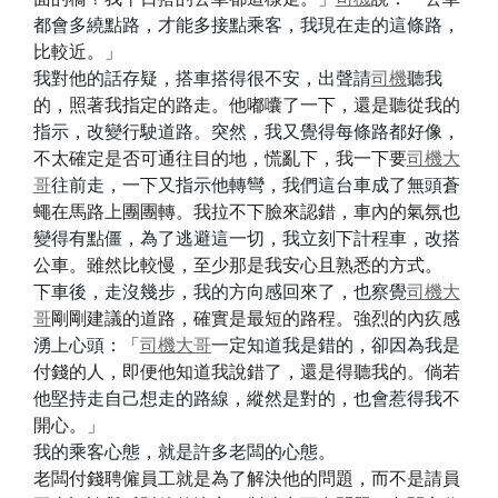
都會多繞點路，才能多接點乘客，我現在走的這條路，
比較近。」
我對他的話存疑，搭車搭得很不安，出聲請
司機
聽我
的，照著我指定的路走。他嘟囔了一下，還是聽從我的
指示，改變行駛道路。突然，我又覺得每條路都好像，
不太確定是否可通往目的地，慌亂下，我一下要
司機
大
哥
往前走，一下又指示他轉彎，我們這台車成了無頭蒼
蠅在馬路上團團轉。我拉不下臉來認錯，車內的氣氛也
變得有點僵，為了逃避這一切，我立刻下計程車，改搭
公車。雖然比較慢，至少那是我安心且熟悉的方式。
下車後，走沒幾步，我的方向感回來了，也察覺
司機
大
哥
剛剛建議的道路，確實是最短的路程。強烈的內疚感
湧上心頭：「
司機
大哥
一定知道我是錯的，卻因為我是
付錢的人，即便他知道我說錯了，還是得聽我的。倘若
他堅持走自己想走的路線，縱然是對的，也會惹得我不
開心。」
我的乘客心態，就是許多老闆的心態。
老闆付錢聘僱員工就是為了解決他的問題，而不是請員