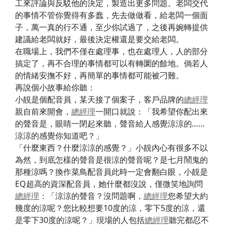
工來評論與反駁他的決定，製造出更多問題。老闆交代
的事情不管你覺得有多蠢，先去做做看，給老闆一個面
子，萬一真的行不通，至少你試過了，之後再婉轉提供
建議給老闆就好，最後決定權還是要交給老闆。
在職場上，我們不僅在處理事，也在處理人，人的部分
搞定了，再不合理的事情都可以有轉圜的餘地。倘若人
的情緒安撫不好，再簡單的事情都可能被刁難。
再說個小故事給你聽：
小靚是個配音員，某天接了個案子，客戶品牌的
總經理
親自前來開會，
總經理
一開口就說：「我希望你配出來
的聲音是，眼睛一閉起來聽，聲音給人感覺涼涼的……
涼涼的感覺你知道吧？」
「什麼東西？什麼涼涼的感覺？」小靚內心有很多不以
為然，到底怎樣的聲音是很涼的聲音呢？是七月鬧鬼的
那種涼嗎？換作菜鳥配音員此時一定會翻白眼，小靚是
EQ超高的資深配音員，她什麼都沒說，僅微笑地詢問
總經理
：「涼涼的聲音？沒問題啊，
總經理
您希望大約
幾度的涼呢？您比較想要10度的涼，零下5度的涼，還
是零下30度的涼呢？」現場的人包括
總經理
聽完都忍不