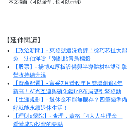
本文摘自《可以強悍，也可以示弱》
【延伸閱讀】
【政治新聞】- 東發號遭洗負評！徐巧芯扯大罷
免 沈伯洋嗆「別亂貼青鳥標籤」
【股票】- 揚博AI厚板設備與半導體材料雙引擎
營收持續升溫
【資產配置】- 富采7月營收年月雙增創逾4年
新高！AI光互連與磷化銦InP布局雙引擎發動
【生涯規劃】- 退休金不能無腦存？四筆錢準備
好就能永續退休生活！
【理財e學院】- 查理．蒙格「4大人生理念」
看懂成功投資的要點