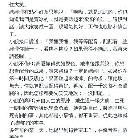
住大笑。
總經理
有點不好意思地說：「唉呦，就是涼涼的，你也
知道我們是賣冰的，就是要聽起來涼涼的啦。」這段對
話，讓大家笑成一團。現場氣氛好，工作也就順利搞定
了。
小靚接口說道：「我懂我懂，我等等配音，配配看，
總
經理
你聽一下，看夠不夠涼？如果覺得不夠涼，我再來
調整喔。」
小靚不僅EQ高還懂得察顏觀色。她事後跟我說，你想
想看配音的成果，誰來審核？一定是
總經理
。如果你在
第一時間反駁他「聲音聽起來涼涼」的需求，讓他臉上
無光，你就算配音配得再好、再涼，配一千次都不會過
關的，因此怎樣都要先笑笑地說：「沒問題。」
小靚的高EQ來自人生的歷練，她生過一場大病，生死
一瞬間的苦難讓她學會勇敢。她告訴自己，撇除掉與生
死有關的事，其他都是小事情，都不重要。從此也練就
了裝糊塗的本事。
多年前的某一天，她提早到錄音室工作，在錄音室裡趴
著休息。