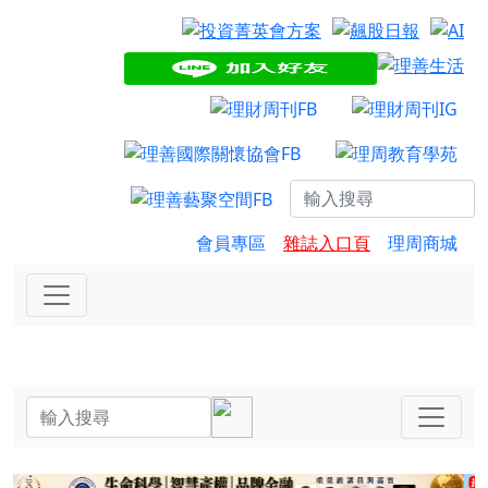
會員專區
雜誌入口頁
理周商城