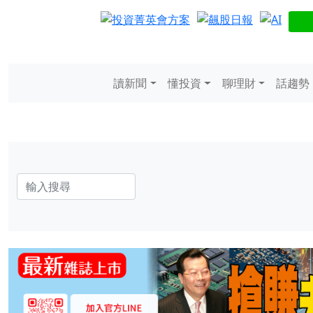
讀新聞
懂投資
聊理財
話趨勢