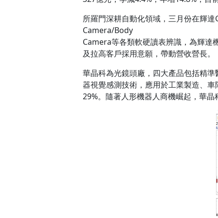
所羅門深耕自動化領域，三月份在輝達GTC
Camera/Body
Camera等各類軟硬讀表辨識，為輝達
及拉高客戶採用意願，帶動營收營長。
華晶科為光鏡頭廠，四大產品包括精準醫
器視覺感測技術，應用於工業製造、車隊
29%。隨著人形機器人商機崛起，華晶