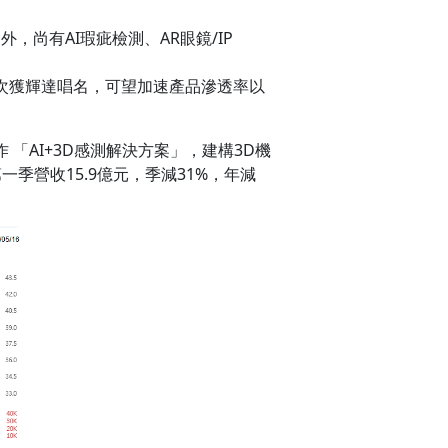
，尚有AI瑕疵檢測、AR眼鏡/IP
。此次獲輝達唱名，可望加速產品滲透率以
「AI+3D感測解決方案」，建構3D機
季營收15.9億元，季減31%，年減