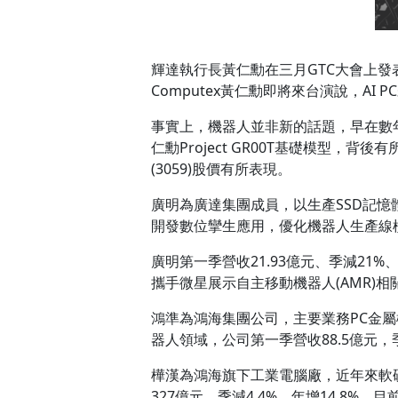
輝達執行長黃仁勳在三月GTC大會上發表P
Computex黃仁勳即將來台演說，A
事實上，機器人並非新的話題，早在數年前
仁勳Project GR00T基礎模型，背
(3059)股價有所表現。
廣明為廣達集團成員，以生產SSD記憶
開發數位攣生應用，優化機器人生產線檢
廣明第一季營收21.93億元、季減21%
攜手微星展示自主移動機器人(AMR)相
鴻準為鴻海集團公司，主要業務PC金屬
器人領域，公司第一季營收88.5億元，
樺漢為鴻海旗下工業電腦廠，近年來軟硬
327億元，季減4.4%，年增14.8%，