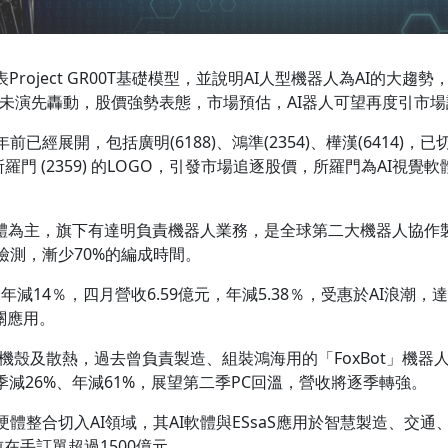
roject GR00T基礎模型，並說明AI人型機器人為AI的大
I PC未演先轟動，股價強勢表態，市場預估，AI器人可望再度引市
已經展開，包括廣明(6188)、鴻準(2354)、樺漢(6414)
後有所羅門 (2359) 的LOGO，引發市場追逐股價，所羅門為AI視覺
體為主，旗下有達明負責機器人業務，是全球第二大機器人協作製造商
測，漸少70%的編成時間。
、年減14％，四月營收6.59億元，年減5.38％，受惠於AI浪
關應用。
機殼及散熱，過去曾負責製造、組裝鴻海用的「FoxBot」機器
季減26%、年減61%，展望第二季PC回溫，營收將逐季轉強。
體整合切入AI領域，其AI軟體與ESsaS應用於智慧製造、交
目前在手訂單超過1500億元。