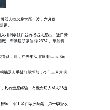
趨勢，機器人概念股大漲一波，六月份
場話題。
，已切入相關零組件並有機器人產出，近日黃
軟體廠，帶動鏡頭廠佳能(2374)、華晶科
，達明在去年採用輝達Isaac Sim
潮，達明機器人手臂訂單增加，今年三月達明
人，具有量產經驗，有機會切入AI人型機
通、醫療、軍工等在歐洲熱銷，第一季營收