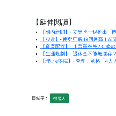
【延伸閱讀】
【國內新聞】- 立馬吃一鍋推出「
【股票】- 南亞狂飆49個月高！A
【資產配置】- 川普重拳祭232
【生涯規劃】- 退休金不能無腦存
【理財e學院】- 查理．蒙格「4
關鍵字：
機器人