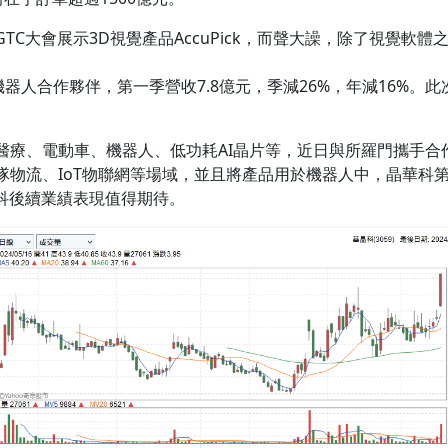
大會展示3D視覺產品AccuPick，而聲大譟，除了視覺軟體之外
機器人合作夥伴，第一季營收7.8億元，季減26%，年減16%
療、電動車、機器人、低功耗AI晶片等，近日與所羅門攜手合作 
物流、IoT物聯網等場域，並且將產品用於機器人中，晶華科第一
科後續業績表現值得期待。