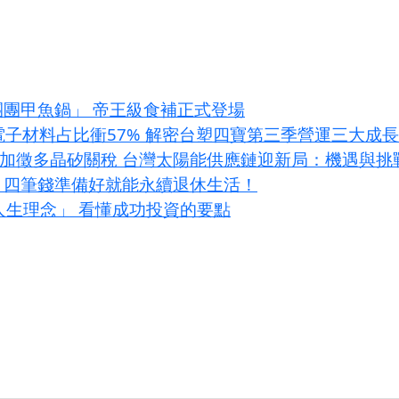
團團甲魚鍋」 帝王級食補正式登場
I電子材料占比衝57% 解密台塑四寶第三季營運三大成
條款加徵多晶矽關稅 台灣太陽能供應鏈迎新局：機遇與挑
？四筆錢準備好就能永續退休生活！
大人生理念」 看懂成功投資的要點