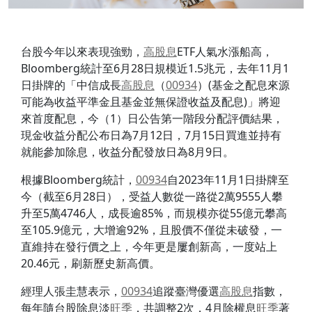
台股今年以來表現強勁，
高股息
ETF人氣水漲船高，
Bloomberg統計至6月28日規模近1.5兆元，去年11月1
日掛牌的「中信成長
高股息
（
00934
）(基金之配息來源
可能為收益平準金且基金並無保證收益及配息)」將迎
來首度配息，今（1）日公告第一階段分配評價結果，
現金收益分配公布日為7月12日，7月15日買進並持有
就能參加除息，收益分配發放日為8月9日。
根據Bloomberg統計，
00934
自2023年11月1日掛牌至
今（截至6月28日），受益人數從一路從2萬9555人攀
升至5萬4746人，成長逾85%，而規模亦從55億元攀高
至105.9億元，大增逾92%，且股價不僅從未破發，一
直維持在發行價之上，今年更是屢創新高，一度站上
20.46元，刷新歷史新高價。
經理人張圭慧表示，
00934
追蹤臺灣優選
高股息
指數，
每年隨台股除息淡
旺季
，共調整2次，4月除權息
旺季
著