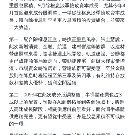
重股息累積、9月除權息淡季搶攻資本成長，尤其今年4
月首度迎來成分股調整，一舉從除權息淡季搶攻資本成
長，轉向除權息
旺季
著重股息累積的投資組合，並帶來
二大效益。
第一，配合除權息
旺季
，轉換
高股息
風格。張圭慧說，
此次新增消費、金融、航運、建材營建等族群，以建材
營建題材來看，隨著捷運土地開發、軌道建設、公辦都
更已成建商佈局新走向，帶動捷運宅、商辦大樓案量增
溫，市場資金轉進房市，營建族群可望受惠，至於金融
股則在降息時程延緩至第三季及第四季，有利維持存放
款利差擴大優勢，獲利空間延續。
第二，
00934
在此次成分股調整後，半導體產業也占3
成以上的配置，預期在AI商機拓展到各個領域下，將進
入高速成長階段，相關供應鏈前景看好，而台灣半導體
供應鏈完整，更有望從中受惠，亦是股息累積不可或缺
的一環。