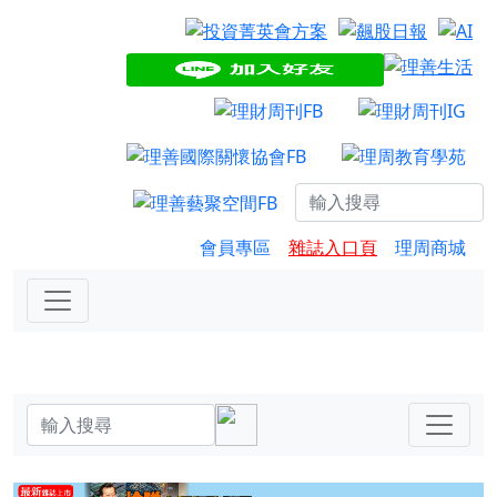
會員專區
雜誌入口頁
理周商城