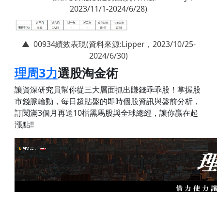
2023/11/1-2024/6/28)
▲ 00934績效表現(資料來源:Lipper，2023/10/25-
2024/6/30)
理周3力
選股淘金術
讓資深研究員幫你從三大層面抓出賺錢乖乖股！掌握股
市錢脈輪動，每日超貼盤的即時個股資訊與盤前分析，
訂閱滿3個月再送10檔黑馬股與全球總經，讓你贏在起
漲點!!