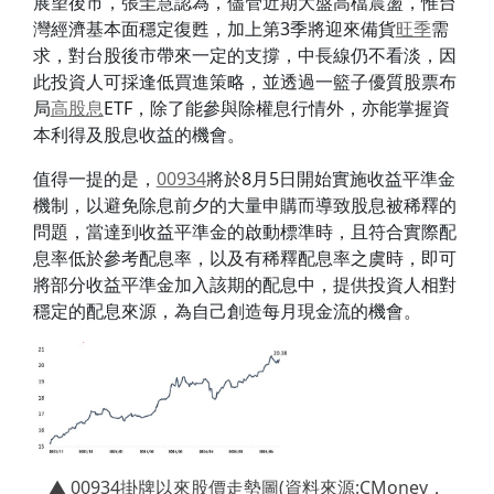
展望後市，張圭慧認為，儘管近期大盤高檔震盪，惟台
灣經濟基本面穩定復甦，加上第3季將迎來備貨
旺季
需
求，對台股後市帶來一定的支撐，中長線仍不看淡，因
此投資人可採逢低買進策略，並透過一籃子優質股票布
局
高股息
ETF，除了能參與除權息行情外，亦能掌握資
本利得及股息收益的機會。
值得一提的是，
00934
將於8月5日開始實施收益平準金
機制，以避免除息前夕的大量申購而導致股息被稀釋的
問題，當達到收益平準金的啟動標準時，且符合實際配
息率低於參考配息率，以及有稀釋配息率之虞時，即可
將部分收益平準金加入該期的配息中，提供投資人相對
穩定的配息來源，為自己創造每月現金流的機會。
▲ 00934掛牌以來股價走勢圖(資料來源:CMoney，