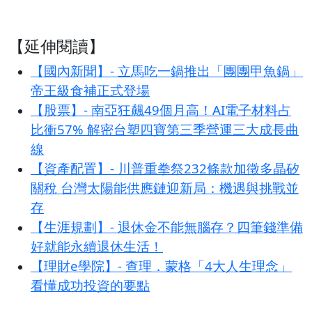
【延伸閱讀】
【國內新聞】- 立馬吃一鍋推出「團團甲魚鍋」
帝王級食補正式登場
【股票】- 南亞狂飆49個月高！AI電子材料占
比衝57% 解密台塑四寶第三季營運三大成長曲
線
【資產配置】- 川普重拳祭232條款加徵多晶矽
關稅 台灣太陽能供應鏈迎新局：機遇與挑戰並
存
【生涯規劃】- 退休金不能無腦存？四筆錢準備
好就能永續退休生活！
【理財e學院】- 查理．蒙格「4大人生理念」
看懂成功投資的要點