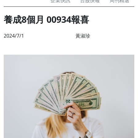
企業快訊
台股快報
周刊精選
養成8個月 00934報喜
2024/7/1
黃淑珍