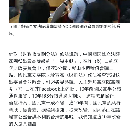
（圖／翻攝自立法院議事轉播IVOD網際網路多媒體隨隨視訊系
統）
針對《財政收支劃分法》修法議題，中國國民黨立法院
黨團祭出最高等級的「一級甲動」，在昨（6）日的立
院財政委員會中，僅花3分鐘，就由本週輪值會議主
席、國民黨立委陳玉珍宣布《財劃法》修法審查完竣送
出委員會並散會，引起各界熱議。民主進步黨立院黨團
今（7）日在其Facebook上痛批，10年前國民黨半分鐘
通過服貿，10年後3分鐘通過財劃法。這種黑箱操作、
偷渡行為，國民黨一成不變。這10年間，國民黨的惡行
惡狀，從賣臺、擴權到搶錢，從未改變。回到藍白在議
場前公然合謀不利於台灣的那晚，我們知道這10年改變
的人是黃國昌！