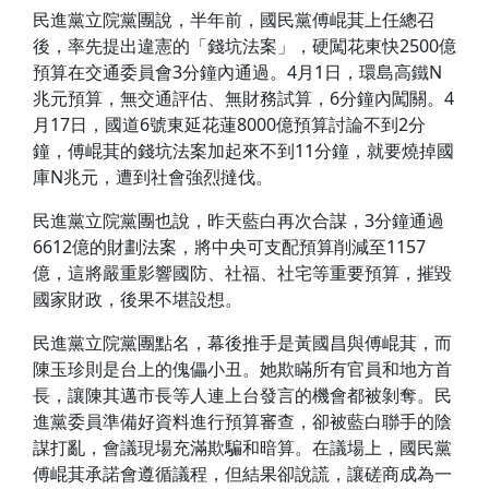
民進黨立院黨團說，半年前，國民黨傅崐萁上任總召
後，率先提出違憲的「錢坑法案」，硬闖花東快2500億
預算在交通委員會3分鐘內通過。4月1日，環島高鐵N
兆元預算，無交通評估、無財務試算，6分鐘內闖關。4
月17日，國道6號東延花蓮8000億預算討論不到2分
鐘，傅崐萁的錢坑法案加起來不到11分鐘，就要燒掉國
庫N兆元，遭到社會強烈撻伐。
民進黨立院黨團也說，昨天藍白再次合謀，3分鐘通過
6612億的財劃法案，將中央可支配預算削減至1157
億，這將嚴重影響國防、社福、社宅等重要預算，摧毀
國家財政，後果不堪設想。
民進黨立院黨團點名，幕後推手是黃國昌與傅崐萁，而
陳玉珍則是台上的傀儡小丑。她欺瞞所有官員和地方首
長，讓陳其邁市長等人連上台發言的機會都被剝奪。民
進黨委員準備好資料進行預算審查，卻被藍白聯手的陰
謀打亂，會議現場充滿欺騙和暗算。在議場上，國民黨
傅崐萁承諾會遵循議程，但結果卻說謊，讓磋商成為一