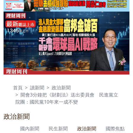
首頁
讀新聞
政治新聞
開會3分鐘把《財劃法》送出委員會 民進黨立
院團：國民黨10年來一成不變
政治新聞
國內新聞
民生新聞
政治新聞
國際焦點