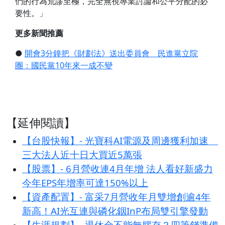
們的行為荒謬至極，完全無視專業討論和公平分配的必
要性。」
更多新聞推薦
●
開會3分鐘把《財劃法》送出委員會 民進黨立院
團：國民黨10年來一成不變
【延伸閱讀】
【台股快報】- 光寶科AI電源及周邊獲利加速
三大法人近十日大買近5萬張
【股票】- 6月營收連4月年增 法人看好新盛力
今年EPS年增率可達150%以上
【資產配置】- 富采7月營收年月雙增創逾4年
新高！AI光互連與磷化銦InP布局雙引擎發動
【生涯規劃】- 退休金不能無腦存？四筆錢準備