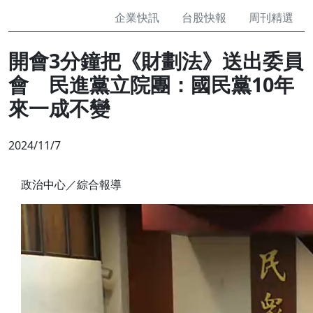
企業快訊
台股快報
周刊精選
開會3分鐘把《財劃法》送出委員
會 民進黨立院團：國民黨10年
來一成不變
2024/11/7
政治中心／綜合報導