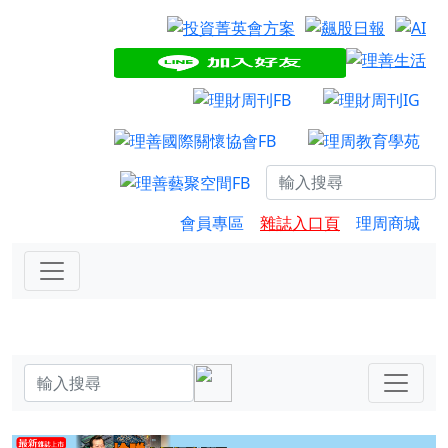
會員專區
雜誌入口頁
理周商城