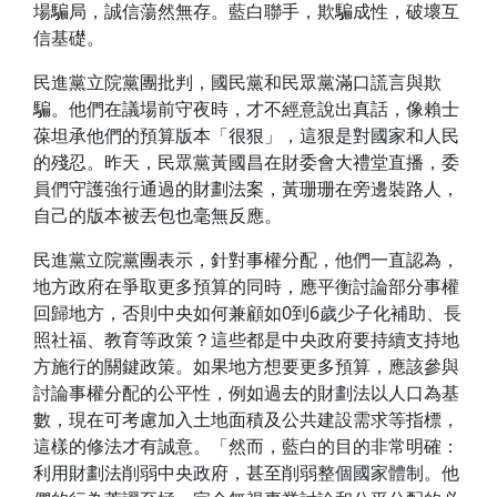
場騙局，誠信蕩然無存。藍白聯手，欺騙成性，破壞互
信基礎。
民進黨立院黨團批判，國民黨和民眾黨滿口謊言與欺
騙。他們在議場前守夜時，才不經意說出真話，像賴士
葆坦承他們的預算版本「很狠」，這狠是對國家和人民
的殘忍。昨天，民眾黨黃國昌在財委會大禮堂直播，委
員們守護強行通過的財劃法案，黃珊珊在旁邊裝路人，
自己的版本被丟包也毫無反應。
民進黨立院黨團表示，針對事權分配，他們一直認為，
地方政府在爭取更多預算的同時，應平衡討論部分事權
回歸地方，否則中央如何兼顧如0到6歲少子化補助、長
照社福、教育等政策？這些都是中央政府要持續支持地
方施行的關鍵政策。如果地方想要更多預算，應該參與
討論事權分配的公平性，例如過去的財劃法以人口為基
數，現在可考慮加入土地面積及公共建設需求等指標，
這樣的修法才有誠意。「然而，藍白的目的非常明確：
利用財劃法削弱中央政府，甚至削弱整個國家體制。他