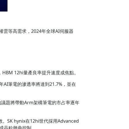
權雲等高需求，2024年全球AI伺服器
HBM 12hi量產良率提升速度成焦點。
AI筆電的滲透率將達到21.7%，並在
的議題將帶動Arm架構筆電的市占率逐年
K hynix在12hi世代採用Advanced
達成晶粒翹曲控制。