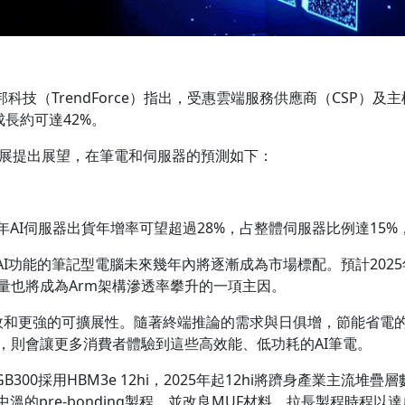
技（TrendForce）指出，受惠雲端服務供應商（CSP）及主
成長約可達42%。
發展提出展望，在筆電和伺服器的預測如下：
。
年AI伺服器出貨年增率可望超過28%，占整體伺服器比例達15%，
功能的筆記型電腦未來幾年內將逐漸成為市場標配。預計2025年
的增量也將成為Arm架構滲透率攀升的一項主因。
能效和更強的可擴展性。隨著終端推論的需求與日俱增，節能省電
的普及，則會讓更多消費者體驗到這些高效能、低功耗的AI筆電。
300採用HBM3e 12hi，2025年起12hi將躋身產業主流堆疊層數。S
中溫的pre-bonding製程，並改良MUF材料，拉長製程時程以