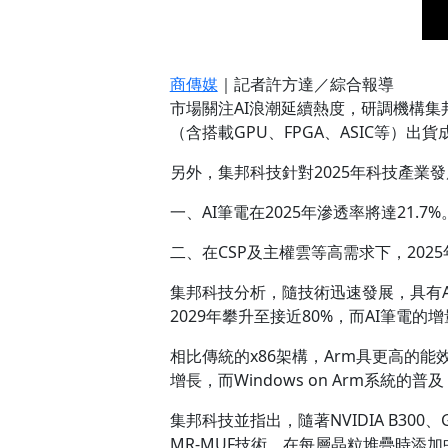
商傳媒
｜記者許方達／綜合報導
市場關注AI浪潮延續熱度，研調機構集邦科
（含搭載GPU、FPGA、ASIC等）出貨
另外，集邦科技針對2025年科技產業
一、AI筆電在2025年滲透率將達21.7%
二、在CSP及主權雲等高需求下，2025
集邦科技分析，隨技術迅速發展，具有AI
2029年攀升至接近80%，而AI筆電
相比傳統的x86架構，Arm具更高的
增長，而Windows on Arm系統
集邦科技並指出，隨著NVIDIA B300、GB
MR-MUF技術，在每層晶粒堆疊時添加