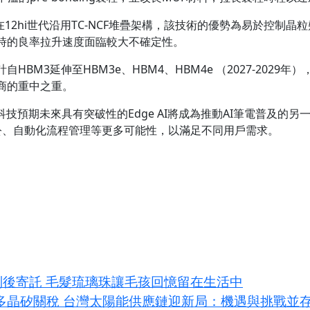
n）在12hi世代沿用TC-NCF堆疊架構，該技術的優勢為易於控
時的良率拉升速度面臨較大不確定性。
自HBM3延伸至HBM3e、HBM4、HBM4e （2027-202
應商的重中之重。
技預期未來具有突破性的Edge AI將成為推動AI筆電普及的另
慧辦公、自動化流程管理等更多可能性，以滿足不同用戶需求。
別後寄託 毛髮琉璃珠讓毛孩回憶留在生活中
加徵多晶矽關稅 台灣太陽能供應鏈迎新局：機遇與挑戰並