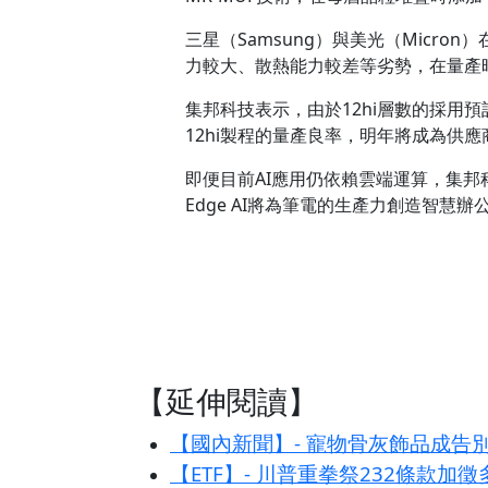
三星（Samsung）與美光（Micro
力較大、散熱能力較差等劣勢，在量產
集邦科技表示，由於12hi層數的採用預計
12hi製程的量產良率，明年將成為供
即便目前AI應用仍依賴雲端運算，集邦科
Edge AI將為筆電的生產力創造智
【延伸閱讀】
【國內新聞】- 寵物骨灰飾品成告
【ETF】- 川普重拳祭232條款