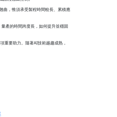
制晶粒翹曲，惟須承受製程時間較長、累積應
9年），量產的時間跨度長，如何提升並穩固
一項重要助力。隨著AI技術越趨成熟，
存