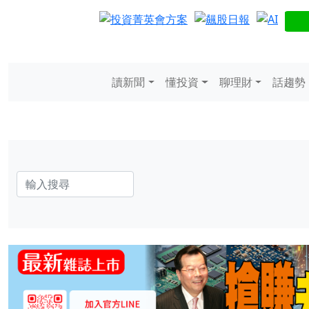
讀新聞
懂投資
聊理財
話趨勢