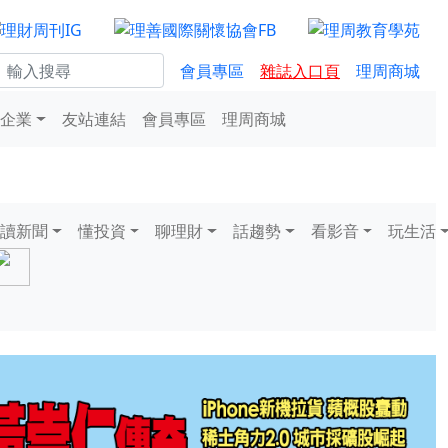
會員專區
雜誌入口頁
理周商城
企業
友站連結
會員專區
理周商城
讀新聞
懂投資
聊理財
話趨勢
看影音
玩生活