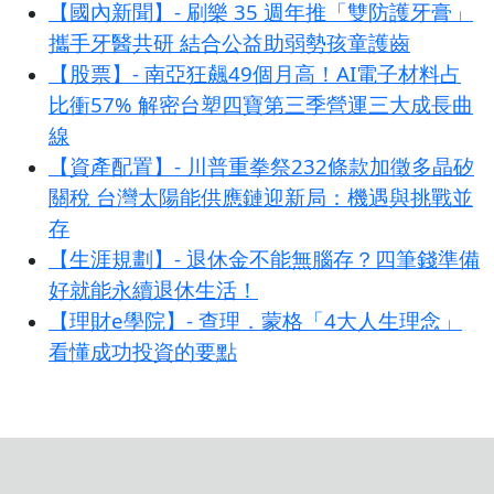
【國內新聞】- 刷樂 35 週年推「雙防護牙膏」
攜手牙醫共研 結合公益助弱勢孩童護齒
【股票】- 南亞狂飆49個月高！AI電子材料占
比衝57% 解密台塑四寶第三季營運三大成長曲
線
【資產配置】- 川普重拳祭232條款加徵多晶矽
關稅 台灣太陽能供應鏈迎新局：機遇與挑戰並
存
【生涯規劃】- 退休金不能無腦存？四筆錢準備
好就能永續退休生活！
【理財e學院】- 查理．蒙格「4大人生理念」
看懂成功投資的要點