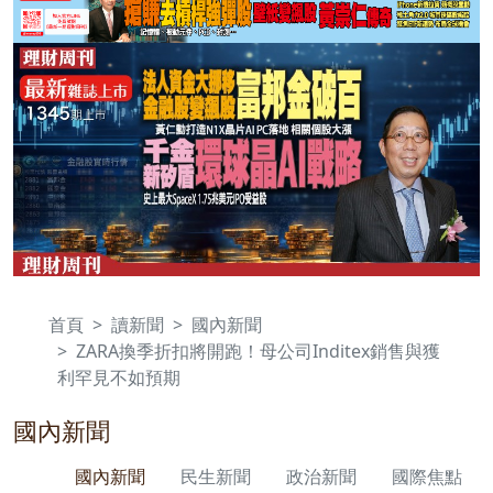
首頁
讀新聞
國內新聞
ZARA換季折扣將開跑！母公司Inditex銷售與獲
利罕見不如預期
國內新聞
國內新聞
民生新聞
政治新聞
國際焦點