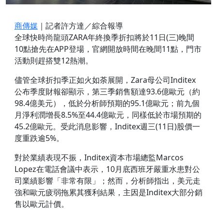
商傳媒
｜記者許方達／綜合報導
全球快時尚龍頭ZARA年終換季折扣將於11日(三)晚間
10點搶先在APP登場，官網開放時間在晚間11點，門市
活動則趕搭雙12熱潮。
儘管全球折扣季正如火如荼展開，Zara母公司Inditex
公布季度財報卻顯示，第三季銷售額達93.6億歐元（約
98.4億美元），低於分析師預期的95.1億歐元；前九個
月淨利潤增長8.5%至44.4億歐元，同樣低於市場預期的
45.2億歐元。受此消息影響，Inditex週三(11日)股價一
度重跌逾5%。
對於業績表現不振，Inditex資本市場總監Marcos
Lopez在電話會議中表示，10月底西班牙嚴重水患對公
司業績影響「非常有限」；然而，分析師指出，美元走
強和歐元疲弱拖累其獲利結果，主因是Inditex大部分銷
售以歐元計價。