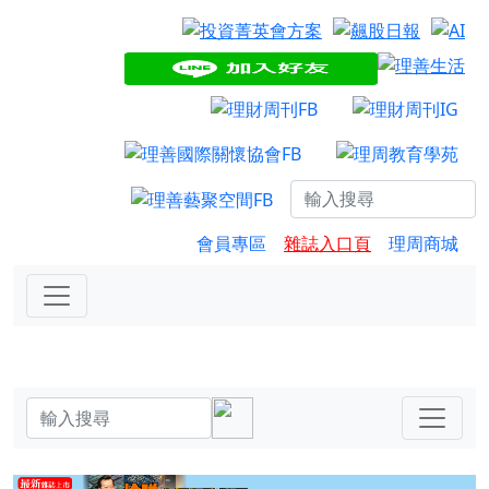
會員專區
雜誌入口頁
理周商城