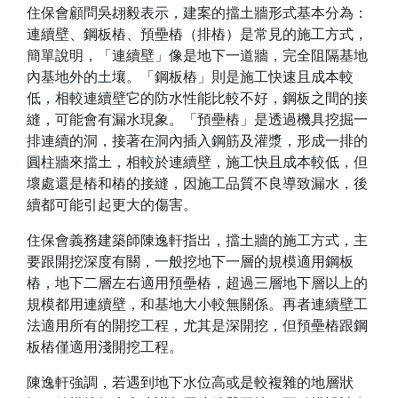
住保會顧問吳翃毅表示，建案的擋土牆形式基本分為：
連續壁、鋼板樁、預壘樁（排樁）是常見的施工方式，
簡單說明，「連續壁」像是地下一道牆，完全阻隔基地
內基地外的土壤。「鋼板樁」則是施工快速且成本較
低，相較連續壁它的防水性能比較不好，鋼板之間的接
縫，可能會有漏水現象。「預壘樁」是透過機具挖掘一
排連續的洞，接著在洞內插入鋼筋及灌漿，形成一排的
圓柱牆來擋土，相較於連續壁，施工快且成本較低，但
壞處還是樁和樁的接縫，因施工品質不良導致漏水，後
續都可能引起更大的傷害。
住保會義務建築師陳逸軒指出，擋土牆的施工方式，主
要跟開挖深度有關，一般挖地下一層的規模適用鋼板
樁，地下二層左右適用預壘樁，超過三層地下層以上的
規模都用連續壁，和基地大小較無關係。再者連續壁工
法適用所有的開挖工程，尤其是深開挖，但預壘樁跟鋼
板樁僅適用淺開挖工程。
陳逸軒強調，若遇到地下水位高或是較複雜的地層狀