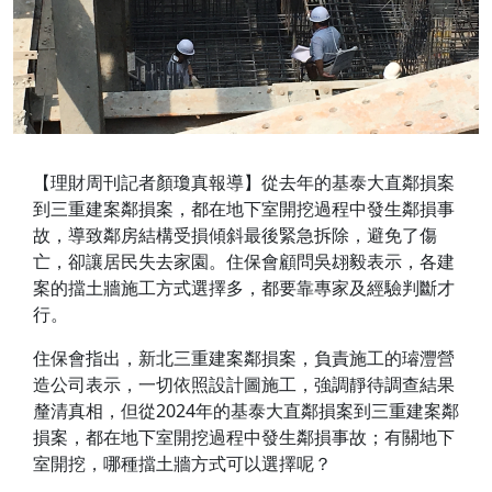
【理財周刊記者顏瓊真報導】從去年的基泰大直鄰損案
到三重建案鄰損案，都在地下室開挖過程中發生鄰損事
故，導致鄰房結構受損傾斜最後緊急拆除，避免了傷
亡，卻讓居民失去家園。住保會顧問吳翃毅表示，各建
案的擋土牆施工方式選擇多，都要靠專家及經驗判斷才
行。
住保會指出，新北三重建案鄰損案，負責施工的璿灃營
造公司表示，一切依照設計圖施工，強調靜待調查結果
釐清真相，但從2024年的基泰大直鄰損案到三重建案鄰
損案，都在地下室開挖過程中發生鄰損事故；有關地下
室開挖，哪種擋土牆方式可以選擇呢？