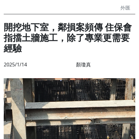
外匯
開挖地下室，鄰損案頻傳 住保會
指擋土牆施工，除了專業更需要
經驗
2025/1/14
顏瓊真