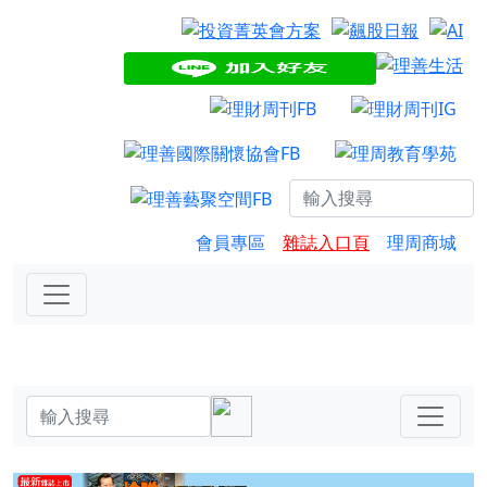
會員專區
雜誌入口頁
理周商城