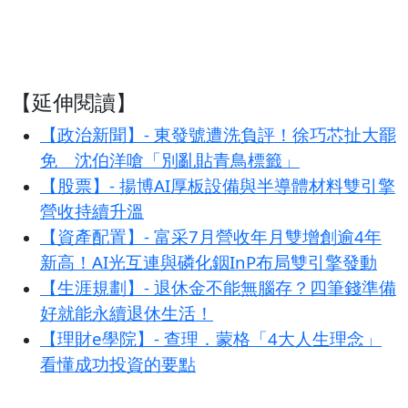
【延伸閱讀】
【政治新聞】- 東發號遭洗負評！徐巧芯扯大罷
免 沈伯洋嗆「別亂貼青鳥標籤」
【股票】- 揚博AI厚板設備與半導體材料雙引擎
營收持續升溫
【資產配置】- 富采7月營收年月雙增創逾4年
新高！AI光互連與磷化銦InP布局雙引擎發動
【生涯規劃】- 退休金不能無腦存？四筆錢準備
好就能永續退休生活！
【理財e學院】- 查理．蒙格「4大人生理念」
看懂成功投資的要點