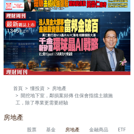
首頁
懂投資
房地產
開挖地下室，鄰損案頻傳 住保會指擋土牆施
工，除了專業更需要經驗
房地產
股票
基金
房地產
金融商品
ETF