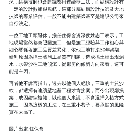
況，結構技師也會建議都用連續壁工法，而結構設計有
一定的設計數據跟規範，這部分屬結構設計技師及大地
技師的專業評估，一般不能由建築師甚至是建設公司來
自行決定。
一位工地工頭退休，擔任住保會資深侯姓志工表示，工
地現場當然都會照圖施工，但是施工經驗與工作粗心與
細心關係著施工品質差異化，依他工地打滾30年經驗，
研判原因為擋土牆施工品質有問題，造成擋土牆出現漏
水，水帶沙往工地傾瀉，從鄰房的傾斜方向來看，這可
能是主因。
再者他不諱言指出，過去以他個人經驗，三重的土質沙
軟，都選擇有連續壁地基工程才肯接案，而今出現鄰損
案，成因錯綜複雜，以他個人來說，不會選擇入樁方式
施工，因為這樣的工法，在三重小巷子，要承擔的風險
實在太高了。
圖片出處:住保會