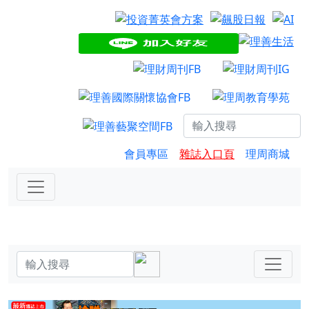
會員專區
雜誌入口頁
理周商城