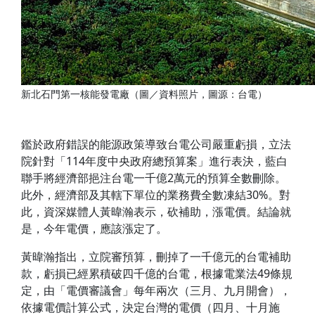
新北石門第一核能發電廠（圖／資料照片，圖源：台電）
鑑於政府錯誤的能源政策導致台電公司嚴重虧損，立法
院針對「114年度中央政府總預算案」進行表決，藍白
聯手將經濟部挹注台電一千億2萬元的預算全數刪除。
此外，經濟部及其轄下單位的業務費全數凍結30%。對
此，資深媒體人黃暐瀚表示，砍補助，漲電價。結論就
是，今年電價，應該漲定了。
黃暐瀚指出，立院審預算，刪掉了一千億元的台電補助
款，虧損已經累積破四千億的台電，根據電業法49條規
定，由「電價審議會」每年兩次（三月、九月開會），
依據電價計算公式，決定台灣的電價（四月、十月施