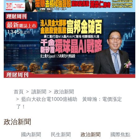
首頁
讀新聞
政治新聞
藍白大砍台電1000億補助 黃暐瀚：電價漲定
了！
政治新聞
國內新聞
民生新聞
政治新聞
國際焦點