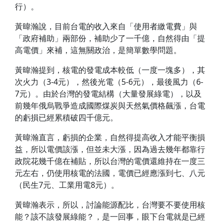
行）。
黃暐瀚說，目前台電的收入來自「使用者繳電費」與
「政府補助」兩部份，補助少了一千億，自然得由「提
高電價」來補，這無關政治，是簡單數學問題。
黃暐瀚提到，核電的發電成本較低（一度一塊多），其
次火力（3-4元），然後光電（5-6元），最後風力（6-
7元）。由於台灣的發電結構（大量發展綠電），以及
前幾年俄烏戰爭造成國際煤炭與天然氣價格飆漲，台電
的虧損已經累積破四千億元。
黃暐瀚直言，虧損的企業，自然得提高收入才能平衡損
益，所以電價該漲，但並未大漲，因為過去幾年都靠行
政院花幾千億在補貼，所以台灣的電價還維持在一度三
元左右，仍使用核電的法國，電價已經應漲到七、八元
（民生7元、工業用電8元）。
黃暐瀚表示，所以，討論能源配比，台灣要不要使用核
能？該不該發展綠能？，是一回事，眼下台電就是已經