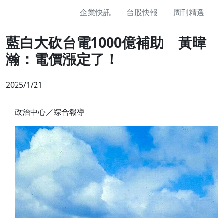
企業快訊
台股快報
周刊精選
藍白大砍台電1000億補助 黃暐
瀚：電價漲定了！
2025/1/21
政治中心／綜合報導