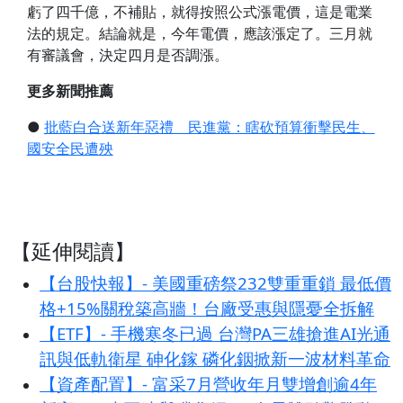
虧了四千億，不補貼，就得按照公式漲電價，這是電業
法的規定。結論就是，今年電價，應該漲定了。三月就
有審議會，決定四月是否調漲。
更多新聞推薦
●
批藍白合送新年惡禮 民進黨：瞎砍預算衝擊民生、
國安全民遭殃
【延伸閱讀】
【台股快報】- 美國重磅祭232雙重重鎖 最低價
格+15%關稅築高牆！台廠受惠與隱憂全拆解
【ETF】- 手機寒冬已過 台灣PA三雄搶進AI光通
訊與低軌衛星 砷化鎵 磷化銦掀新一波材料革命
【資產配置】- 富采7月營收年月雙增創逾4年