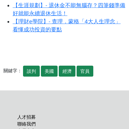
【生涯規劃】- 退休金不能無腦存？四筆錢準備
好就能永續退休生活！
【理財e學院】- 查理．蒙格「4大人生理念」
看懂成功投資的要點
關鍵字：
談判
美國
經濟
官員
人才招募
聯絡我們