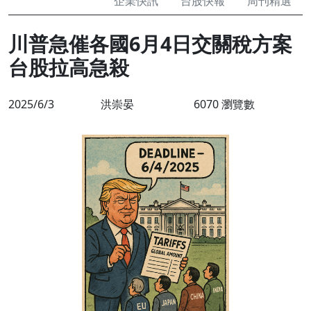
企業快訊
台股快報
周刊精選
川普急催各國6月4日交關稅方案
台股拉高急殺
2025/6/3
洪崇晏
6070 瀏覽數