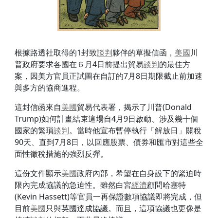
根據路透社取得的1封致
談判
夥伴的草擬信函，
美國
川
普政府要求各國在６月4日前提出貿易
談判
的最佳方
案，因美方官員正試圖在自訂的7月8日期限截止前加速
與多方的協商進程。
這封信函來自
美國
貿易代表署，揭示了川普(Donald
Trump)如何計畫結束這場自4月9日啟動、涉及幾十個
國家的繁瑣
談判
。當時他宣布暫停執行「解放日」關稅
90天、直到7月8日，以回應股票、債券和匯市對這些全
面性徵稅措施的強烈反彈。
這份文件顯示
美國
政府內部，希望在自身設下的緊迫時
限內完成協議的急迫性。雖然白宮
經濟
顧問哈塞特
(Kevin Hassett)等官員一再保證數項協議即將完成，但
目前
美國
只與英國達成協議。而且，這項協議也更像是