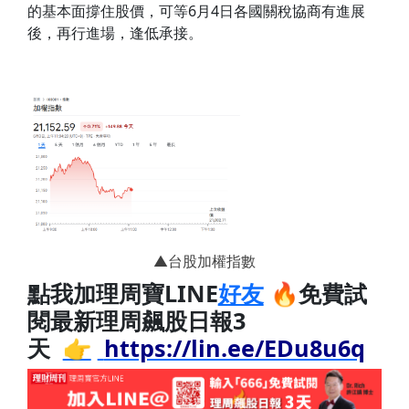
的基本面撐住股價，可等6月4日各國關稅協商有進展
後，再行進場，逢低承接。
▲台股加權指數
點我加理周寶LINE
好友
🔥免費試
閱最新理周飆股日報3
天
👉
https://lin.ee/EDu8u6q