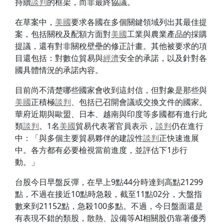
持續
談判
的框架，而非最終協議。
在草案中，
美國
要求各國在多個關鍵領域列出其最佳提
案，包括關稅及配額方面對
美國
工業與農業產品的採購
提議，還有對非關稅壁壘的修正計畫。其他被要求的項
目還包括：對數位貿易與
經濟
安全的承諾，以及針對各
國具體情況的承諾內容。
目前尚不清楚哪些國家會收到這封信，但對象是那些與
美國
正積極
談判
、包括已召開會議或交換文件的國家。
華府近期與歐盟、日本、越南與印度等多國都有進行此
類
談判
。1名
美國
貿易代表署官員表示，
談判
仍在進行
中：「與多個主要貿易夥伴的建設性
談判
正快速進展
中。各方都有必要檢視當前進度，並評估下1步行
動。」
台股今日早盤反彈，在早上9點44分時達到高點21299
點，不過在接近10點時急殺，截至11點02分，大盤指
數來到21152點，急殺100多點。不過，今日盤面還是
有表現不錯的類股，散熱、設備等AI相關股仍靠著優秀