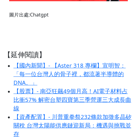
圖片出處:Chatgpt
【延伸閱讀】
【國內新聞】- 【Aster 318 專欄】宣明智：
「每一位台灣人的骨子裡，都流著半導體的
DNA。」
【股票】- 南亞狂飆49個月高！AI電子材料占
比衝57% 解密台塑四寶第三季營運三大成長曲
線
【資產配置】- 川普重拳祭232條款加徵多晶矽
關稅 台灣太陽能供應鏈迎新局：機遇與挑戰並
存