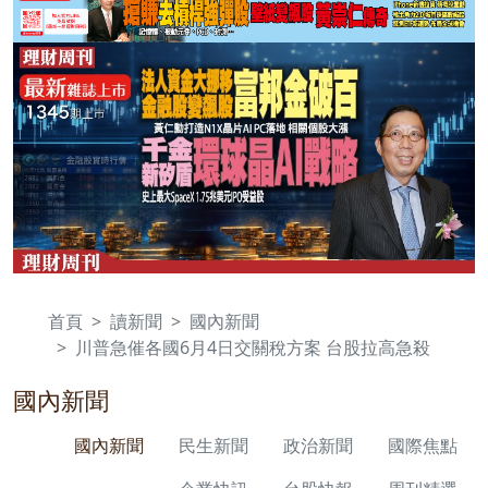
首頁
讀新聞
國內新聞
川普急催各國6月4日交關稅方案 台股拉高急殺
國內新聞
國內新聞
民生新聞
政治新聞
國際焦點