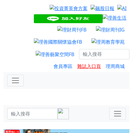
會員專區
雜誌入口頁
理周商城