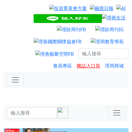
會員專區
雜誌入口頁
理周商城