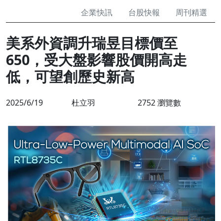
企業快訊
台股快報
周刊精選
美系外資調升瑞昱目標價至
650，受大盤影響股價開高走
低，可望創歷史新高
2025/6/19
杜立羽
2752 瀏覽數