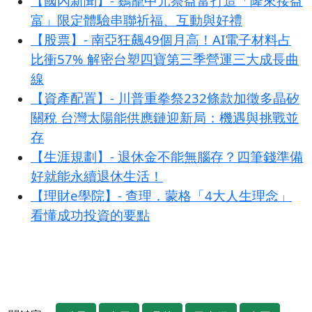
【國內新聞】- 鷄籠中元祭益富打造「隆來接益
富」限定體驗串聯祈福、互動與好禮
【股票】- 南亞狂飆49個月高！AI電子材料占
比衝57% 解密台塑四寶第三季營運三大成長曲
線
【資產配置】- 川普重拳祭232條款加徵多晶矽
關稅 台灣太陽能供應鏈迎新局：機遇與挑戰並
存
【生涯規劃】- 退休金不能無腦存？四筆錢準備
好就能永續退休生活！
【理財e學院】- 查理．蒙格「4大人生理念」
看懂成功投資的要點