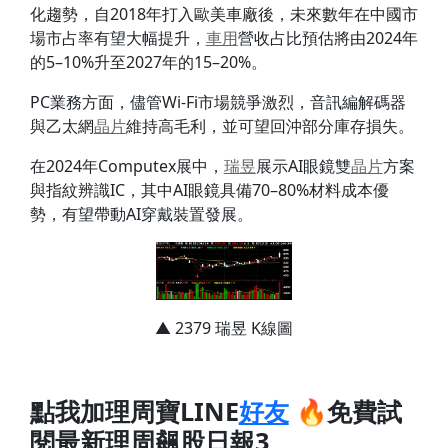
化趨勢，自2018年打入歐美車廠後，未來數年在中國市
場市占率有望大幅提升，
車用
營收占比預估將由2024年
的5–10%升至2027年的15–20%。
PC業務方面，儘管Wi-Fi市場競爭激烈，音訊編解碼器
與乙太網
晶片
維持高毛利，並可望回沖部分庫存損失。
在2024年Computex展中，
瑞昱
展示AI眼鏡雙
晶片
方案
與指紋辨識IC，其中AI眼鏡具備70–80%材料成本優
勢，有望帶動AI穿戴裝置發展。
▲ 2379 瑞昱 K線圖
點我加理周寶LINE
好友
🔥免費試
閱最新理周飆股日報3