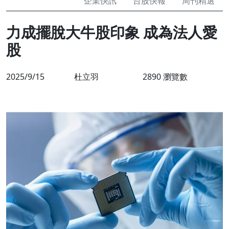
企業快訊
台股快報
周刊精選
力成擺脫大牛股印象 成為法人愛
股
2025/9/15
杜立羽
2890 瀏覽數