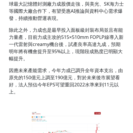
球最大記憶體封測廠力成股價走強，與美光、SK海力士
等國際大廠合作下，有望受惠AI推論與資料中心需求爆
發，持續推動營運表現。
除此之外，力成也是最早投入面板級封裝布局並且有能
力量產，目前力成主攻的515×510mm FOPLP線導入新
一代雷射與creamy機台後，試產良率高達九成，預期
明年將有機會提升至95%以上，現階段成熟度已明顯大
幅提升。
因應未來產能需求，今年力成已調升全年資本支出，由
原先的150億元上調至190億元，對於未來後市展望看
好，法人預估今年EPS可望重回2022水準來到11元以
上。