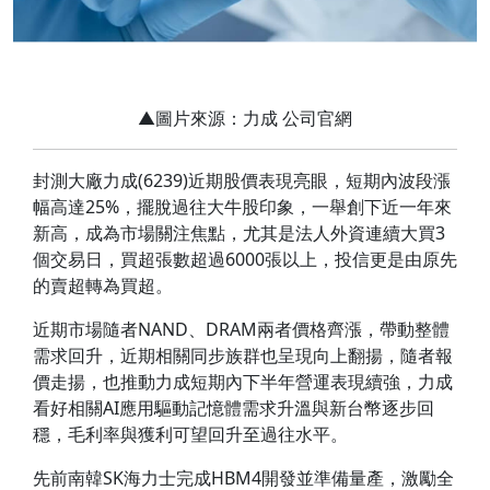
▲圖片來源：力成 公司官網
封測大廠力成(6239)近期股價表現亮眼，短期內波段漲
幅高達25%，擺脫過往大牛股印象，一舉創下近一年來
新高，成為市場關注焦點，尤其是法人外資連續大買3
個交易日，買超張數超過6000張以上，投信更是由原先
的賣超轉為買超。
近期市場隨者NAND、DRAM兩者價格齊漲，帶動整體
需求回升，近期相關同步族群也呈現向上翻揚，隨者報
價走揚，也推動力成短期內下半年營運表現續強，力成
看好相關AI應用驅動記憶體需求升溫與新台幣逐步回
穩，毛利率與獲利可望回升至過往水平。
先前南韓SK海力士完成HBM4開發並準備量產，激勵全