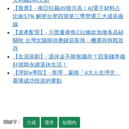
【股票】- 南亞狂飆49個月高！AI電子材料占
比衝57% 解密台塑四寶第三季營運三大成長曲
線
【資產配置】- 川普重拳祭232條款加徵多晶矽
關稅 台灣太陽能供應鏈迎新局：機遇與挑戰並
存
【生涯規劃】- 退休金不能無腦存？四筆錢準備
好就能永續退休生活！
【理財e學院】- 查理．蒙格「4大人生理念」
看懂成功投資的要點
關鍵字：
力成
需求
短期內