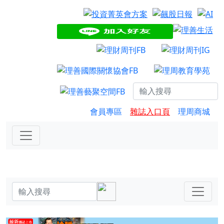
會員專區
雜誌入口頁
理周商城