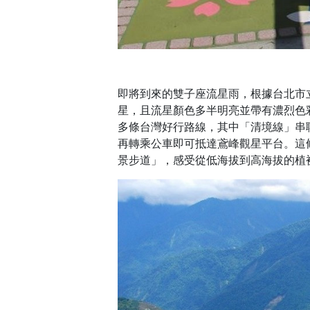
即將到來的雙子座流星雨，根據台北市
星，且流星顏色多半明亮並帶有濃烈色
多條台灣好行路線，其中「清境線」串
再轉乘公車即可抵達鳶峰觀星平台。這
景步道」，感受從低海拔到高海拔的植