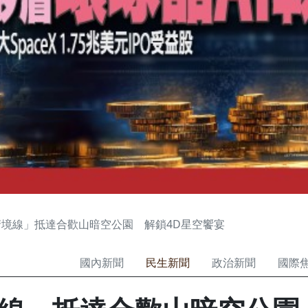
境線」抵達合歡山暗空公園 解鎖4D星空饗宴
國內新聞
民生新聞
政治新聞
國際