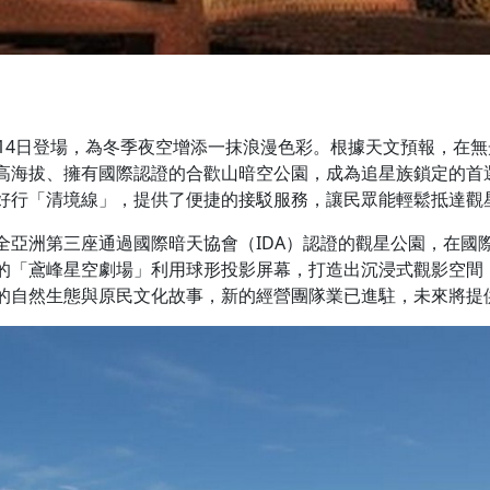
月14日登場，為冬季夜空增添一抹浪漫色彩。根據天文預報，在
高海拔、擁有國際認證的合歡山暗空公園，成為追星族鎖定的首
好行「清境線」，提供了便捷的接駁服務，讓民眾能輕鬆抵達觀
全亞洲第三座通過國際暗天協會（IDA）認證的觀星公園，在國
的「鳶峰星空劇場」利用球形投影屏幕，打造出沉浸式觀影空間
的自然生態與原民文化故事，新的經營團隊業已進駐，未來將提