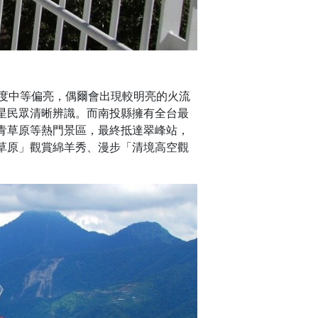
度中等偏亮，偶爾會出現較明亮的火流
星民眾清晰辨識。而南投縣擁有全台最
青草原等熱門景區，最終抵達翠峰站，
草原」觀賞綿羊秀、漫步「清境高空觀