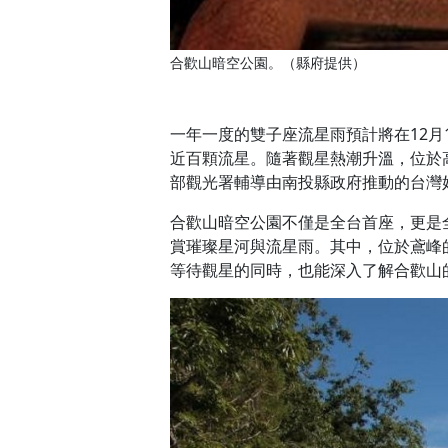
合歡山暗空公園。（縣府提供）
一年一度的雙子座流星雨預計將在12
近百顆流星。隨著觀星熱潮升溫，位於
部觀光署輔導由南投縣政府推動的台灣
合歡山暗空公園不僅是全台首座，更是
賞璀璨星河與流星雨。其中，位於鳶峰
等待觀星的同時，也能深入了解合歡山