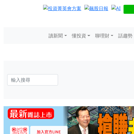
讀新聞
懂投資
聊理財
話趨勢