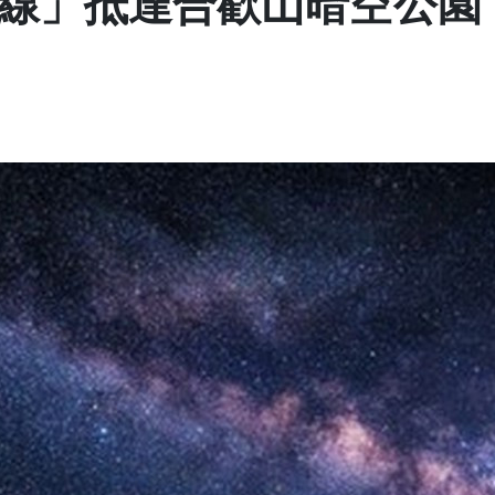
線」抵達合歡山暗空公園