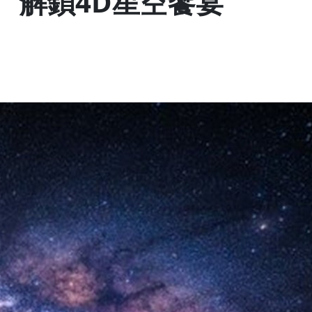
 解鎖4D星空饗宴