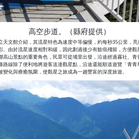
高空步道。（縣府提供）
立天文館介紹，其流星特色為速度中等偏慢，約每秒35公里，亮
彩。由於流星速度相對和緩，因此劃過後少有餘痕殘留，方便觀
聯高山景點的重要角色，民眾可從埔里出發，沿途經過霧社、青
條路線除了便利地將遊客送達觀星點，沿途還能順道遊覽「青青
被變化與療癒氛圍，使觀星之旅成為一趟豐富的深度旅遊。