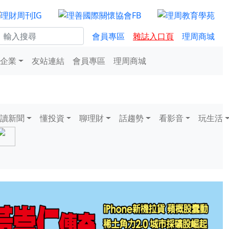
會員專區
雜誌入口頁
理周商城
企業
友站連結
會員專區
理周商城
讀新聞
懂投資
聊理財
話趨勢
看影音
玩生活