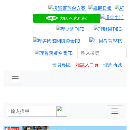
會員專區
雜誌入口頁
理周商城