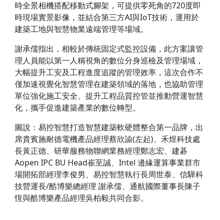
時全景相機搭配移動式腳架，可提供零死角的720度即
時現場實景影像，並結合第三方AI與IoT技術，運用於
建築工地與智慧物業遠端管理等場域。
謝承儒指出，相較於傳統固定式監控設備，此方案讓管
理人員能以第一人稱視角的數位分身巡檢及管理場域，
大幅提升工安及工程進度追蹤的管理效率，這次合作不
僅加速視覺化智慧管理在建築領域的落地，也協助管理
單位強化施工安全、提升工程品質控管並推動營運智慧
化，攜手促進建築產業的數位轉型。
圖說：易控智慧打造智慧建築軟硬體整合第一品牌，出
席貴賓施耐德電機產品經理蔡欣諭(左起)、禾煜科技處
長黃正德、研華服務物聯網業務經理鄭志宏、建碁
Aopen IPC BU Head崔至誠、Intel 邊緣運算事業群市
場開拓部經理李俊男、易控智慧執行長周世泰、信驊科
技營運長/酷博樂總經理 謝承儒、通航國際董事長陳子
恆與酷博樂產品經理吳柏毅共同合影。