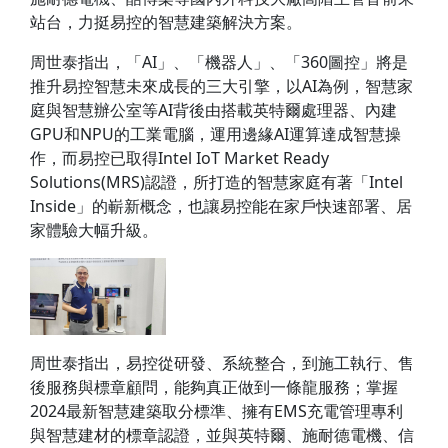
站台，力挺易控的智慧建築解決方案。
周世泰指出，「AI」、「機器人」、「360圖控」將是
推升易控智慧未來成長的三大引擎，以AI為例，智慧家
庭與智慧辦公室等AI背後由搭載英特爾處理器、內建
GPU和NPU的工業電腦，運用邊緣AI運算達成智慧操
作，而易控已取得Intel IoT Market Ready
Solutions(MRS)認證，所打造的智慧家庭有著「Intel
Inside」的嶄新概念，也讓易控能在家戶快速部署、居
家體驗大幅升級。
周世泰指出，易控從研發、系統整合，到施工執行、售
後服務與標章顧問，能夠真正做到一條龍服務；掌握
2024最新智慧建築取分標準、擁有EMS充電管理專利
與智慧建材的標章認證，並與英特爾、施耐德電機、信