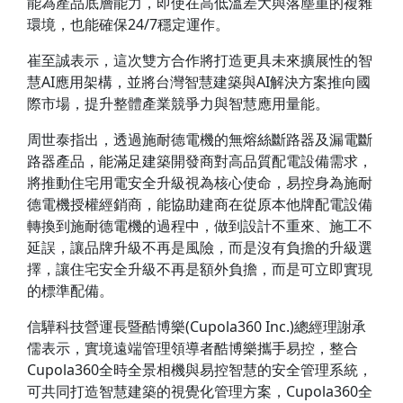
能為產品底層能力，即使在高低溫差大與落塵重的複雜
環境，也能確保24/7穩定運作。
崔至誠表示，這次雙方合作將打造更具未來擴展性的智
慧AI應用架構，並將台灣智慧建築與AI解決方案推向國
際市場，提升整體產業競爭力與智慧應用量能。
周世泰指出，透過施耐德電機的無熔絲斷路器及漏電斷
路器產品，能滿足建築開發商對高品質配電設備需求，
將推動住宅用電安全升級視為核心使命，易控身為施耐
德電機授權經銷商，能協助建商在從原本他牌配電設備
轉換到施耐德電機的過程中，做到設計不重來、施工不
延誤，讓品牌升級不再是風險，而是沒有負擔的升級選
擇，讓住宅安全升級不再是額外負擔，而是可立即實現
的標準配備。
信驊科技營運長暨酷博樂(Cupola360 Inc.)總經理謝承
儒表示，實境遠端管理領導者酷博樂攜手易控，整合
Cupola360全時全景相機與易控智慧的安全管理系統，
可共同打造智慧建築的視覺化管理方案，Cupola360全