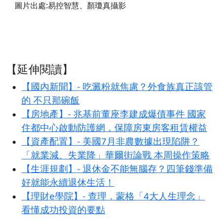
圖片出處:易控智慧、顏瓊真攝影
【延伸閱讀】
【國內新聞】- 吃澱粉就焦慮？外食族真正該管
的 不只那碗飯
【房地產】- 兆基前董座李建成爆債事件 國家
住都中心啟動防護網，保障房東房客租賃權益
【資產配置】- 美國7月非農數據出現陷阱？
「就業減、失業降」華爾街論戰 本周操作策略
【生涯規劃】- 退休金不能無腦存？四筆錢準備
好就能永續退休生活！
【理財e學院】- 查理．蒙格「4大人生理念」
看懂成功投資的要點