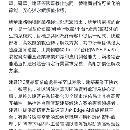
驊、研華、建碁等國際夥伴協同，替建商創造可量化的
節能、安心與永續價值指標。
研華服務物聯網業務經理鄭志宏指出，研華與易控的合
作，是一個基於硬體(研華)+軟體/平台+產業知識(SI)的
生態系模式，目標是共同為終端客戶提供一站式、快速
部署、高效能的數位轉型解決方案，其中研華提供強大
邊緣運算硬體、工業物聯網(IIoT)平台(如WISE-PaaS)，
易控擁有垂直產業專業知識和應用開發能力，兩者結合
能迅速打造出貼合特定行業需求完整、高附加價值解決
方案。
建碁IPC產品事業處處長崔至誠表示，建築產業正快速
走向智慧化，並以邊緣運算與即時資料處理為核心架
構，易控與建碁在系統整合與全球市場佈局上具有高度
互補性，易控是台灣智慧建築解決方案的專業領導者，
建碁則提供高穩定及最適算力的Edge AI邊緣運算平
台，有助於環境空間的影像辨識與即時推論的資料處
理，同時旗下強固型工業電腦以寬溫寬壓防震高散熱效