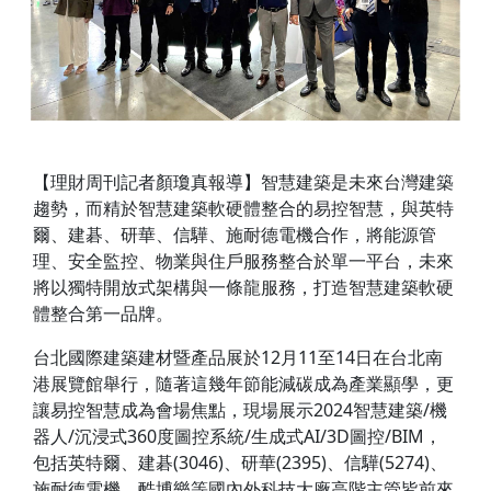
【理財周刊記者顏瓊真報導】智慧建築是未來台灣建築
趨勢，而精於智慧建築軟硬體整合的易控智慧，與英特
爾、建碁、研華、信驊、施耐德電機合作，將能源管
理、安全監控、物業與住戶服務整合於單一平台，未來
將以獨特開放式架構與一條龍服務，打造智慧建築軟硬
體整合第一品牌。
台北國際建築建材暨產品展於12月11至14日在台北南
港展覽館舉行，隨著這幾年節能減碳成為產業顯學，更
讓易控智慧成為會場焦點，現場展示2024智慧建築/機
器人/沉浸式360度圖控系統/生成式AI/3D圖控/BIM，
包括英特爾、建碁(3046)、研華(2395)、信驊(5274)、
施耐德電機、酷博樂等國內外科技大廠高階主管皆前來