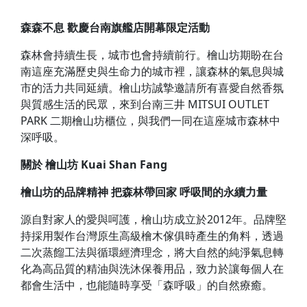
森森不息 歡慶台南旗艦店開幕限定活動
森林會持續生長，城市也會持續前行。檜山坊期盼在台
南這座充滿歷史與生命力的城市裡，讓森林的氣息與城
市的活力共同延續。檜山坊誠摯邀請所有喜愛自然香氛
與質感生活的民眾，來到台南三井 MITSUI OUTLET
PARK 二期檜山坊櫃位，與我們一同在這座城市森林中
深呼吸。
關於
檜山坊
Kuai Shan Fang
檜山坊的品牌精神 把森林帶回家 呼吸間的永續力量
源自對家人的愛與呵護，檜山坊成立於2012年。品牌堅
持採用製作台灣原生高級檜木傢俱時產生的角料，透過
二次蒸餾工法與循環經濟理念，將大自然的純淨氣息轉
化為高品質的精油與洗沐保養用品，致力於讓每個人在
都會生活中，也能隨時享受「森呼吸」的自然療癒。