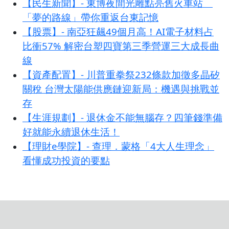
【民生新聞】- 東博夜間光雕點亮舊火車站
「夢的路線」帶你重返台東記憶
【股票】- 南亞狂飆49個月高！AI電子材料占
比衝57% 解密台塑四寶第三季營運三大成長曲
線
【資產配置】- 川普重拳祭232條款加徵多晶矽
關稅 台灣太陽能供應鏈迎新局：機遇與挑戰並
存
【生涯規劃】- 退休金不能無腦存？四筆錢準備
好就能永續退休生活！
【理財e學院】- 查理．蒙格「4大人生理念」
看懂成功投資的要點