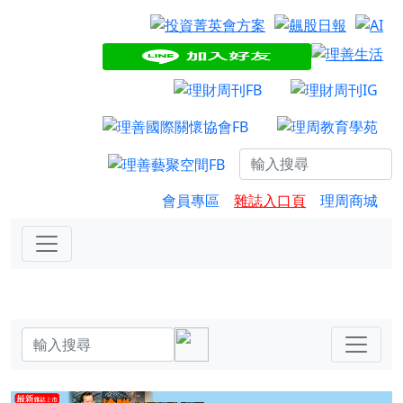
會員專區
雜誌入口頁
理周商城