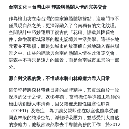
台南文化 × 台灣山林 靜謐與熱鬧人情的完美交會
作為檜山坊在南台灣的首家旗艦體驗據點，這座門市不
僅展現自然之美，更深深融入了台南獨有的文化紋理。
空間設計中巧妙運用了復古的「花磚」語彙與懷舊物
件，象徵著府城深厚的歷史記憶與生活美學。這些在地
元素並不張揚，而是如城市的故事般自然地融入森林場
景之中。山林的靜謐與台南的熱鬧人情在此溫暖交會，
讓森林不再只是遠方的風景，而是台南城市風景的一部
分。
源自對父親的愛，不惜成本將山林療癒力帶入日常
這份堅持將森林帶進日常的品牌精神，其實源自於一段
深厚的父子之情。20多年前，當時擔任半導體工程師的
檜山坊創辦人李清勇，因父親罹患慢性阻塞性肺炎
（COPD）及癌症，為了讓父親即使在臥室也能享受如
同森林般的純淨空氣、減輕呼吸壓力，並感受到大自然
的療癒力，他毅然決然辭去半導體高薪的工作，於2012