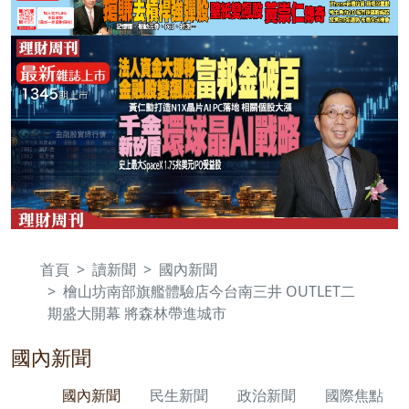
首頁
讀新聞
國內新聞
檜山坊南部旗艦體驗店今台南三井 OUTLET二
期盛大開幕 將森林帶進城市
國內新聞
國內新聞
民生新聞
政治新聞
國際焦點