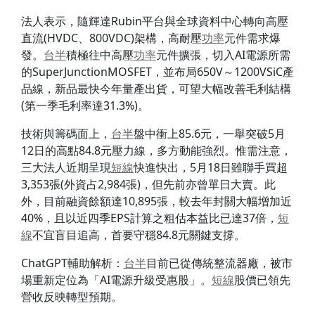
法人表示，隨輝達Rubin平台與全球資料中心轉向高壓
直流(HVDC、800VDC)架構，高耐壓
功率
元件需求爆
發。
台半
積極往中高壓
功率
元件擴張，切入AI電源所需
的SuperJunctionMOSFET，並布局650V～1200VSiC產
品線，新品最快今年量產出貨，可望大幅改善毛利結構
(第一季毛利率達31.3%)。
技術與籌碼面上，
台半
盤中衝上85.6元，一舉突破5月
12日的高點84.8元壓力線，多方動能強烈。惟需注意，
三大法人近期呈現
短線
快進快出，5月18日雖聯手買超
3,353張(外資占2,984張)，但先前亦曾單日大賣。此
外，目前融資餘額達10,895張，較去年封關大幅增加近
40%，且以近四季EPS計算之粗估本益比已達37倍，
短
線
不宜盲目追高，首要守穩84.8元關鍵支撐。
ChatGPT輔助解析：
台半
目前已從傳統整流器廠，被市
場重新定位為「AI電源升級受惠股」。
短線
股價已領先
營收反映轉型預期。