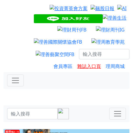
會員專區
雜誌入口頁
理周商城