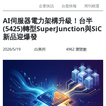
企業快訊
台股快報
周刊精選
AI伺服器電力架構升級！台半
(5425)轉型SuperJunction與SiC
新品迎爆發
2026/5/19
白興邦
4962 瀏覽數