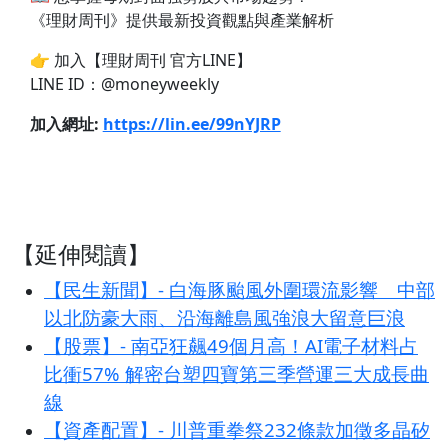
《理財周刊》提供最新投資觀點與產業解析
👉 加入【理財周刊 官方LINE】
LINE ID：@moneyweekly
加入網址:
https://lin.ee/99nYJRP
【延伸閱讀】
【民生新聞】- 白海豚颱風外圍環流影響 中部
以北防豪大雨、沿海離島風強浪大留意巨浪
【股票】- 南亞狂飆49個月高！AI電子材料占
比衝57% 解密台塑四寶第三季營運三大成長曲
線
【資產配置】- 川普重拳祭232條款加徵多晶矽