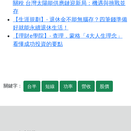
關稅 台灣太陽能供應鏈迎新局：機遇與挑戰並
存
【生涯規劃】- 退休金不能無腦存？四筆錢準備
好就能永續退休生活！
【理財e學院】- 查理．蒙格「4大人生理念」
看懂成功投資的要點
關鍵字：
台半
短線
功率
營收
股價