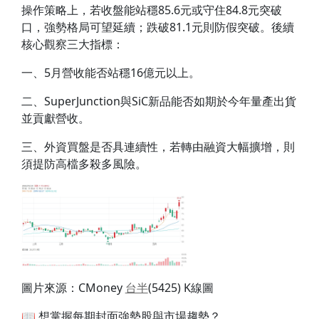
操作策略上，若收盤能站穩85.6元或守住84.8元突破
口，強勢格局可望延續；跌破81.1元則防假突破。後續
核心觀察三大指標：
一、5月營收能否站穩16億元以上。
二、SuperJunction與SiC新品能否如期於今年量產出貨
並貢獻營收。
三、外資買盤是否具連續性，若轉由融資大幅擴增，則
須提防高檔多殺多風險。
圖片來源：CMoney
台半
(5425) K線圖
📖 想掌握每期封面強勢股與市場趨勢？