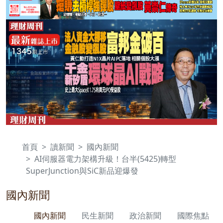
首頁
讀新聞
國內新聞
AI伺服器電力架構升級！台半(5425)轉型
SuperJunction與SiC新品迎爆發
國內新聞
國內新聞
民生新聞
政治新聞
國際焦點