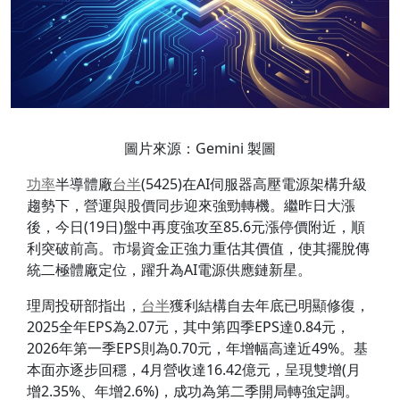
圖片來源：Gemini 製圖
功率
半導體廠
台半
(5425)在AI伺服器高壓電源架構升級
趨勢下，營運與股價同步迎來強勁轉機。繼昨日大漲
後，今日(19日)盤中再度強攻至85.6元漲停價附近，順
利突破前高。市場資金正強力重估其價值，使其擺脫傳
統二極體廠定位，躍升為AI電源供應鏈新星。
理周投研部指出，
台半
獲利結構自去年底已明顯修復，
2025全年EPS為2.07元，其中第四季EPS達0.84元，
2026年第一季EPS則為0.70元，年增幅高達近49%。基
本面亦逐步回穩，4月營收達16.42億元，呈現雙增(月
增2.35%、年增2.6%)，成功為第二季開局轉強定調。