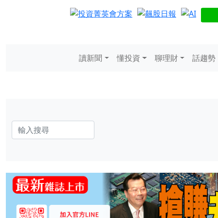
讀新聞
懂投資
聊理財
話趨勢