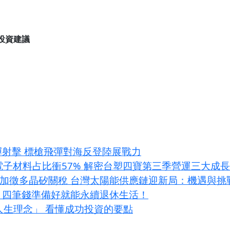
投資建議
彈射擊 標槍飛彈對海反登陸展戰力
I電子材料占比衝57% 解密台塑四寶第三季營運三大成
條款加徵多晶矽關稅 台灣太陽能供應鏈迎新局：機遇與挑
？四筆錢準備好就能永續退休生活！
大人生理念」 看懂成功投資的要點