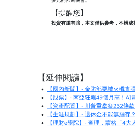
【提醒您】
投資有賺有賠，本文僅供參考，不構成
【延伸閱讀】
【國內新聞】- 金防部要域火殲實
【股票】- 南亞狂飆49個月高！A
【資產配置】- 川普重拳祭232
【生涯規劃】- 退休金不能無腦存
【理財e學院】- 查理．蒙格「4