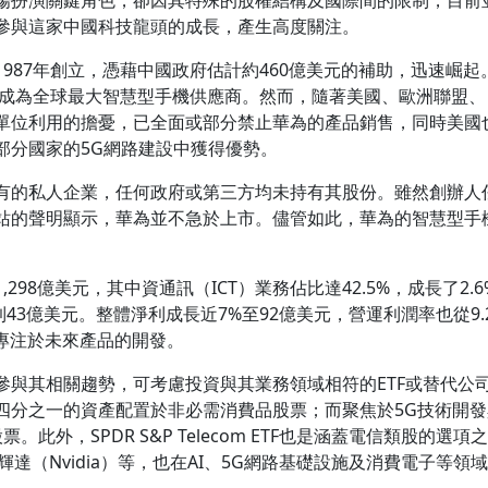
參與這家中國科技龍頭的成長，產生高度關注。
987年創立，憑藉中國政府估計約460億美元的補助，迅速崛起
三星成為全球最大智慧型手機供應商。然而，隨著美國、歐洲聯盟
單位利用的擔憂，已全面或部分禁止華為的產品銷售，同時美國
部分國家的5G網路建設中獲得優勢。
有的私人企業，任何政府或第三方均未持有其股份。雖然創辦人任
站的聲明顯示，華為並不急於上市。儘管如此，華為的智慧型手機
298億美元，其中資通訊（ICT）業務佔比達42.5%，成長了2
到43億美元。整體淨利成長近7%至92億美元，營運利潤率也從9
專注於未來產品的開發。
參與其相關趨勢，可考慮投資與其業務領域相符的ETF或替代公
，將其近四分之一的資產配置於非必需消費品股票；而聚焦於5G技術開發與部署公司
票。此外，SPDR S&P Telecom ETF也是涵蓋電信類股的
）及輝達（Nvidia）等，也在AI、5G網路基礎設施及消費電子