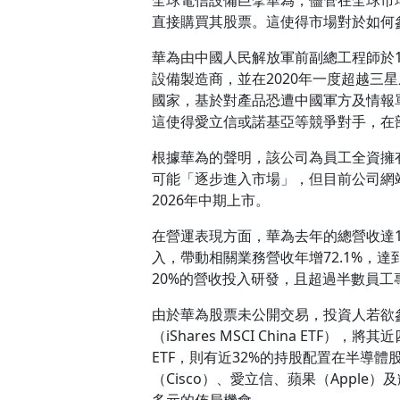
直接購買其股票。這使得市場對於如何
華為由中國人民解放軍前副總工程師於1
設備製造商，並在2020年一度超越
國家，基於對產品恐遭中國軍方及情報
這使得愛立信或諾基亞等競爭對手，在
根據華為的聲明，該公司為員工全資擁
可能「逐步進入市場」，但目前公司網
2026年中期上市。
在營運表現方面，華為去年的總營收達1,
入，帶動相關業務營收年增72.1%，達
20%的營收投入研發，且超過半數員工
由於華為股票未公開交易，投資人若欲
（iShares MSCI China ETF）
ETF，則有近32%的持股配置在半導體股
（Cisco）、愛立信、蘋果（Apple
多元的佈局機會。