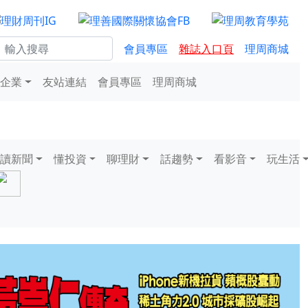
會員專區
雜誌入口頁
理周商城
企業
友站連結
會員專區
理周商城
讀新聞
懂投資
聊理財
話趨勢
看影音
玩生活