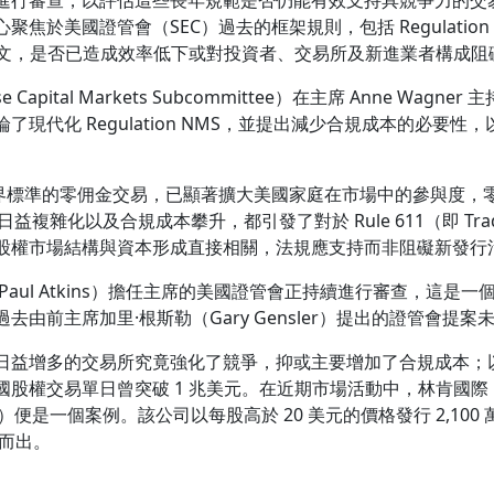
國證管會（SEC）過去的框架規則，包括 Regulation Natio
）的部分條文，是否已造成效率低下或對投資者、交易所及新進業者構成阻
pital Markets Subcommittee）在主席 Anne Wa
現代化 Regulation NMS，並提出減少合規成本的必要
成為業界標準的零佣金交易，已顯著擴大美國家庭在市場中的參與度，零售投
複雜化以及合規成本攀升，都引發了對於 Rule 611（即 Trade-
股權市場結構與資本形成直接相關，法規應支持而非阻礙新發行
（Paul Atkins）擔任主席的美國證管會正持續進行審查，這
由前主席加里·根斯勒（Gary Gensler）提出的證管會提案
日益增多的交易所究竟強化了競爭，抑或主要增加了合規成本；
易單日曾突破 1 兆美元。在近期市場活動中，林肯國際（Lincoln
）便是一個案例。該公司以每股高於 20 美元的價格發行 2,100 
穎而出。