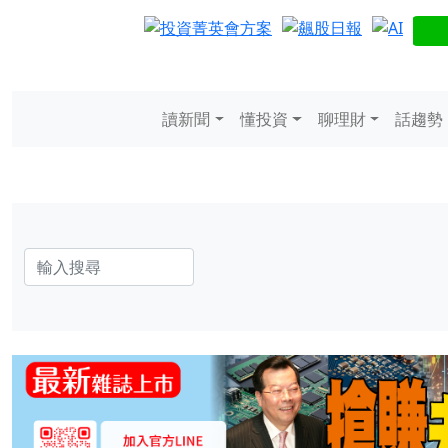
讀新聞
懂投資
聊理財
話趨勢