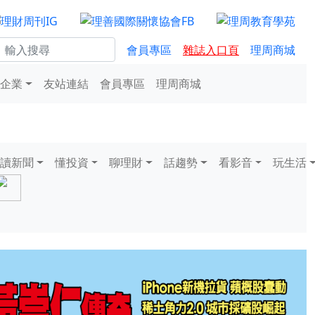
會員專區
雜誌入口頁
理周商城
企業
友站連結
會員專區
理周商城
讀新聞
懂投資
聊理財
話趨勢
看影音
玩生活