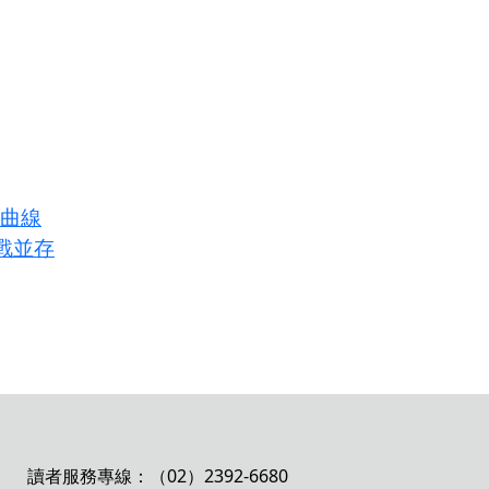
長曲線
戰並存
讀者服務專線：（02）2392-6680