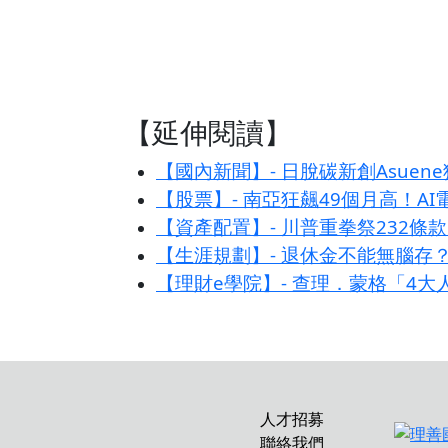
【延伸閱讀】
【國內新聞】- 日脫碳新創Asuen
【股票】- 南亞狂飆49個月高！A
【資產配置】- 川普重拳祭232
【生涯規劃】- 退休金不能無腦存
【理財e學院】- 查理．蒙格「4
人才招募
聯絡我們