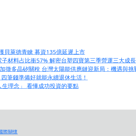
e獲貝萊德青睞 募資135億延遲上市
I電子材料占比衝57% 解密台塑四寶第三季營運三大成
條款加徵多晶矽關稅 台灣太陽能供應鏈迎新局：機遇與挑
？四筆錢準備好就能永續退休生活！
大人生理念」 看懂成功投資的要點