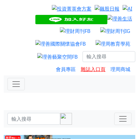
會員專區
雜誌入口頁
理周商城