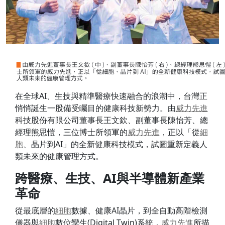
在全球AI、生技與精準醫療快速融合的浪潮中，台灣正
悄悄誕生一股備受矚目的健康科技新勢力。由
威力
先進
科技股份有限公司董事長王文欽、副董事長陳怡芳、總
經理熊思愷，三位博士所領軍的
威力
先進
，正以「從
細
胞
、晶片到AI」的全新健康科技模式，試圖重新定義人
類未來的健康管理方式。
跨醫療、生技、AI與半導體新產業
革命
從最底層的
細胞
數據、健康AI晶片，到全自動高階檢測
儀器與
細胞
數位孿生(Digital Twin)系統，
威力
先進
所描