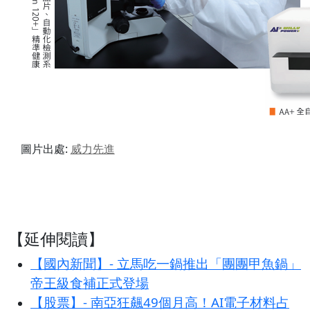
圖片出處:
威力
先進
【延伸閱讀】
【國內新聞】- 立馬吃一鍋推出「團團甲魚鍋」
帝王級食補正式登場
【股票】- 南亞狂飆49個月高！AI電子材料占