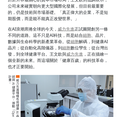
公司未來確實朝向更大型國際化發展，但目前最重要
的，仍是技術與市場基礎。「真正偉大的企業，不是短
期股價，而是能不能真正改變世界。」
在AI浪潮席捲全球的今天，
威力
先進
正試圖開創另一條
不同的道路。這不只是AI科技，而是結合
細胞
、晶片、
數據與生命科學的新產業革命。從
細胞
解碼，到健康AI
晶片；從自動化高階儀器，到
細胞
數位孿生；從台灣出
發，到全球健康平台。王文欽與
威力
先進
，正在描繪一
個全新的未來。而這場關於「健康百歲」的科技革命，
也才正要開始。