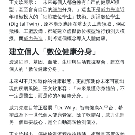
王文欽表示：「未來每個人都會擁有自己的健康AI模
型，甚至會有自己的
細胞
分身。」這也正是
威力
先進
近
年積極投入的「
細胞
數位孿生」技術。所謂數位孿生
(Digital Twin)，原本廣泛應用在航太與工業領域，例如
飛機、工廠設備，都能建立虛擬數位模型進行預測與模
擬。而
威力
先進
，則將這個概念導入人體健康。
建立個人「數位健康分身」
透過
細胞
、基因、血液、生理與生活數據整合，建立每
個人的「數位健康分身」。
未來AI不只知道你的健康狀態，更能預測你未來可能出
現的疾病風險。王文欽形容：「未來最懂你身體的，不
一定是醫生，而是你的AI健康分身。」
威力
先進
目前正發展「Dr. Willy」智慧健康AI平台，希
望成為下一世代個人健康管家。除了軟體AI，
威力
先進
另一個重要核心，是全自動高階檢測儀器。
王文欽指出，傳統檢測流程往往耗時、複雜且高度依賴