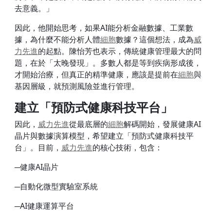
去意義。」
因此，他開始思考，如果AI能分析金融數據、工業數
據，為什麼不能分析人體
細胞
數據？這個想法，成為
威
力
先進
的起點。陳怡芳也表示，傳統健康管理最大的問
題，在於「太晚發現」。多數人都是等到疾病形成後，
才開始治療，但真正的精準健康，應該是提前在
細胞
與
基因層級，就預測風險並進行管理。
建立「預防式健康科技平台」
因此，
威力
先進
從最底層的
細胞
解碼開始，發展健康AI
晶片與數據演算模型，希望建立「預防式健康科技平
台」。目前，
威力
先進
的核心技術，包含：
─健康AI晶片
─自動化微型實驗室系統
─AI健康運算平台