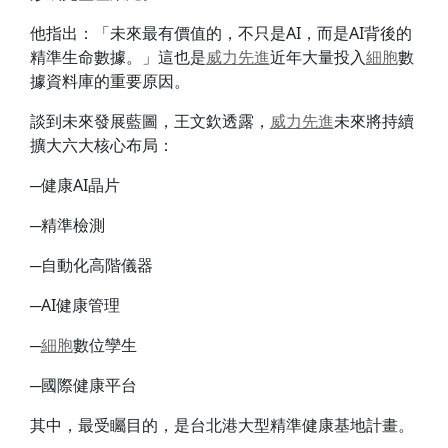
他指出：「未來最有價值的，不只是AI，而是AI背後的
精準生命數據。」這也是
威力
先進
近年大量投入
細胞
數
據資料庫的重要原因。
談到未來發展藍圖，王文欽透露，
威力
先進
未來將持續
擴大六大核心布局：
─健康AI晶片
─精準檢測
─自動化高階儀器
─AI健康管理
─
細胞
數位孿生
─國際健康平台
其中，最受矚目的，是台北港大型精準健康基地計畫。