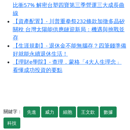
比衝57% 解密台塑四寶第三季營運三大成長曲
線
【資產配置】- 川普重拳祭232條款加徵多晶矽
關稅 台灣太陽能供應鏈迎新局：機遇與挑戰並
存
【生涯規劃】- 退休金不能無腦存？四筆錢準備
好就能永續退休生活！
【理財e學院】- 查理．蒙格「4大人生理念」
看懂成功投資的要點
關鍵字：
先進
威力
細胞
王文欽
數據
科技