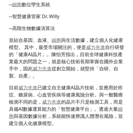
─
細胞
數位孿生系統
─智慧健康管家 Dr. Willy
─高階生物數據演算法
並結合基因、血液、
細胞
與生活數據，建立個人化健康
模型。 其中，最受市場關注的，便是
威力
先進
自行研發
的「健康AI晶片」。陳怡芳指出，目前全球健康科技產
業最大的問題之一，就是核心技術長期掌握在國外企業
手中，因此
威力
先進
從創立開始，就堅持「自研、自
製、自產」。
目前
威力
先進
已建立自主健康AI晶片技術，並應用於癌
症、糖尿病、心血管疾病等健康風險分析。與一般醫療
檢測不同的是，
威力
先進
的晶片不只是檢測工具，而是
具備AI數據運算能力的「智慧健康平台」。透過大量
細
胞
與基因數據分析，系統能快速辨識人體潛在風險，並
建立個人化健康模型。