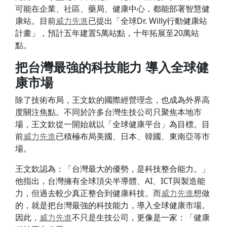
可能在企業、社區、藥局、健康中心，都能部署智慧健
康站。目前
威力
先進
已提出「全球Dr. Willy行動健康站
計畫」，預計五年建置5萬站點，十年拓展至20萬站
點。
把台灣最強的科技能力 導入全球健
康市場
除了技術布局，王文欽的國際經營理念，也成為外界高
度關注焦點。不同於許多台灣生技公司只聚焦本地市
場，王文欽從一開始就以「全球健康平台」為目標。目
前
威力
先進
已積極布局美國、日本、韓國、東南亞等市
場。
王文欽認為：「台灣最大的優勢，是科技整合能力。」
他指出，台灣擁有全球頂尖半導體、AI、ICT與製造能
力，但過去較少真正整合到健康科技。而
威力
先進
想做
的，就是把台灣最強的科技能力，導入全球健康市場。
因此，
威力
先進
不只是生技公司，更像是一家：「健康