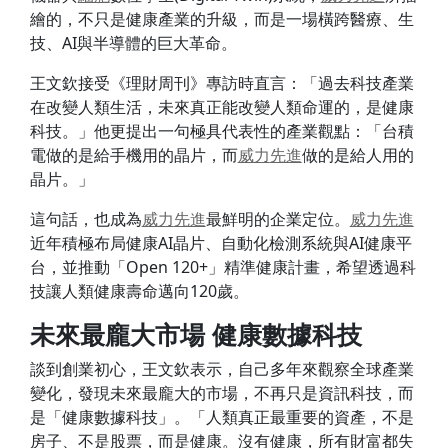
繪的，不只是健康產業的升級，而是一場橫跨醫療、生
技、AI與半導體的巨大革命。
王文欽接受《理財周刊》專訪時直言：「過去科技產業
在改變人類生活，未來真正能改變人類命運的，是健康
科技。」他更提出一句極具代表性的產業觀點：「台積
電做的是給手機用的晶片，而
威力
先進
做的是給人用的
晶片。」
這句話，也成為
威力
先進
最鮮明的企業定位。
威力
先進
近年積極布局健康AI晶片、自動化檢測系統與AI健康平
台，並推動「Open 120+」精準健康計畫，希望透過科
技讓人類健康壽命邁向120歲。
未來最龐大市場 健康數據科技
談到創業初心，王文欽表示，自己多年來觀察全球產業
變化，發現未來最龐大的市場，不再只是資訊科技，而
是「健康數據科技」。「人類真正最重要的資產，不是
房子、不是股票，而是健康。沒有健康，所有財富都失