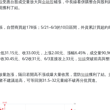
線
受惠台股成交量放大與
金融股
補漲，中長線看併購整合與股利
現獲利了結。
21張，自營商買超178張；5/21–6/3的10日區間，外資累計買超約
。
、最低31.15元、收33.00元，上漲2.00元、漲幅6.45%，成交量
0.45元、6/2收31元、6/3直接攻上33元，
短線
突破前高與整
放量急漲，隔日若開高不漲或爆大量收黑，需防
短線
獲利了結。
不建議追高，可等回測31.5–32元量縮不破再分批買進。