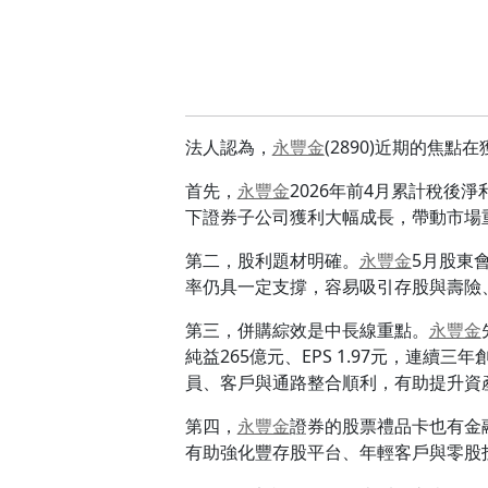
法人認為，
永豐金
(2890)近期的焦
首先，
永豐金
2026年前4月累計稅後淨
下證券子公司獲利大幅成長，帶動市場
第二，股利題材明確。
永豐金
5月股東
率仍具一定支撐，容易吸引存股與壽險
第三，併購綜效是中長線重點。
永豐金
純益265億元、EPS 1.97元，
員、客戶與通路整合順利，有助提升資
第四，
永豐金
證券的股票禮品卡也有金
有助強化豐存股平台、年輕客戶與零股