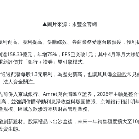
▲圖片來源：永豐金官網
點在獲利創高、股利提高、併購綜效、券商業務受惠台股熱度，獲利
利達158.33億元，年增75%，EPS已突破1元；其中4月單月
重新評價其「銀行＋證券」雙引擎模式。
會通過配發每股1.3元股利，為歷史新高，也讓其具備
金融股
常見
、法人資金關注。
先前併入京城銀行、Amret與台灣匯立證券，2026年主軸是整合
連續三年創高，並強調併購帶動利息淨收益與版圖擴張。京城銀行預計
產規模、區域放款滲透率與財富管理業務。
融創新題材。股票禮品卡出沙盒後，未來一年銷售額度擴大至10
投資生態。