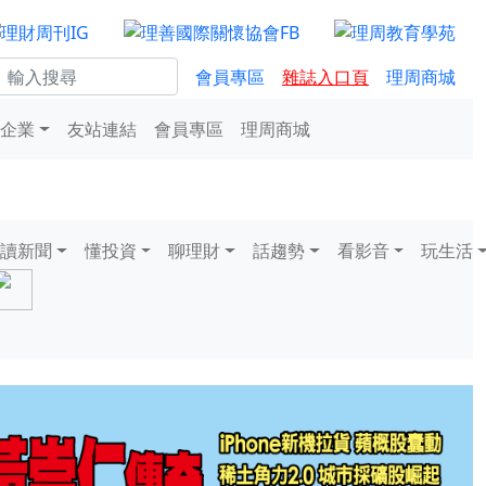
會員專區
雜誌入口頁
理周商城
企業
友站連結
會員專區
理周商城
讀新聞
懂投資
聊理財
話趨勢
看影音
玩生活