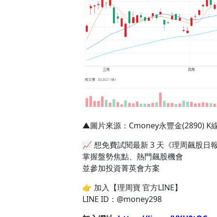
▲圖片來源：Cmoney永豐金(2890) K
📈 想免費試閱最新 3 天《理周飆股日
掌握盤勢焦點、熱門飆股機會
並參加投資菁英會方案
👉 加入【理周寶 官方LINE】
LINE ID：@money298