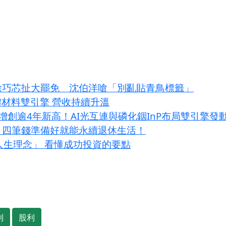
！徐巧芯扯大罷免 沈伯洋嗆「別亂貼青鳥標籤」
體材料雙引擎 營收持續升溫
增創逾4年新高！AI光互連與磷化銦InP布局雙引擎發
？四筆錢準備好就能永續退休生活！
大人生理念」 看懂成功投資的要點
利
股利