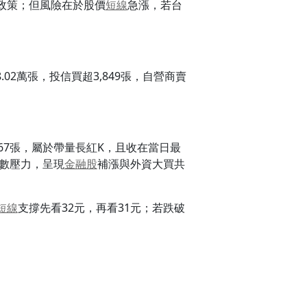
政策；但風險在於股價
短線
急漲，若台
8.02萬張，投信買超3,849張，自營商賣
90,967張，屬於帶量長紅K，且收在當日最
數壓力，呈現
金融股
補漲與外資大買共
短線
支撐先看32元，再看31元；若跌破