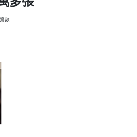
8萬多張
瀏覽數