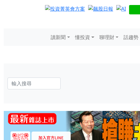
讀新聞
懂投資
聊理財
話趨勢