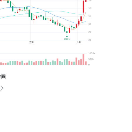
線圖
報》