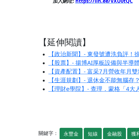
加入網址:
https://lin.ee/VXU0tQC
【延伸閱讀】
【政治新聞】- 東發號遭洗負評
【股票】- 揚博AI厚板設備與半導
【資產配置】- 富采7月營收年月雙
【生涯規劃】- 退休金不能無腦存
【理財e學院】- 查理．蒙格「4
關鍵字：
永豐金
短線
金融股
獲