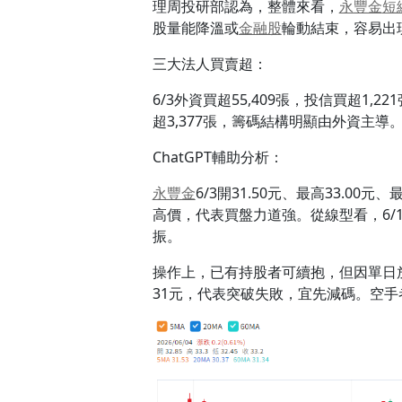
理周投研部認為，整體來看，
永豐金
短
股量能降溫或
金融股
輪動結束，容易出
三大法人買賣超：
6/3外資買超55,409張，投信買超1,2
超3,377張，籌碼結構明顯由外資主導
ChatGPT輔助分析：
永豐金
6/3開31.50元、最高33.00元
高價，代表買盤力道強。從線型看，6/1收3
振。
操作上，已有持股者可續抱，但因單日
31元，代表突破失敗，宜先減碼。空手者