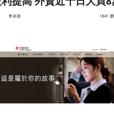
股利提高 外資近十日大買
李卓嶺
1841 