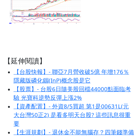
【延伸閱讀】
【台股快報】- 聯亞7月營收破5億 年增176％
隱藏版磷化銦(InP)概念股是它
【股票】- 台股6日隨美股回檔44000點面臨考
驗 光寶科逆勢反彈上漲2%
【資產配置】- 外資8/5買超 第1是00631L(元
大台灣50正2) 是看多明天台股? 這些訊息很重
要
【生涯規劃】- 退休金不能無腦存？四筆錢準備