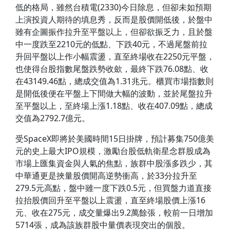
低的格局，雖然台積電(2330)今日除息，但卻未如預期
上演投資人期待的填息秀，反而是股價開低後，於盤中
雖有企圖振作拉升至平盤以上，但卻欲振乏力，且於盤
中一度跌至2210元的低點、下跌40元，不過尾盤前拉
升回平盤以上作小幅震盪，直至終場收在2250元平盤，
也使得台股指數尾盤跌勢收歛，最終下跌76.08點、收
在43149.46點，總成交值為1.31兆元。櫃買市場指數則
是開低後便在平盤上下間做大幅的波動，並於尾盤拉升
至平盤以上，至終場上漲1.18點、收在407.09點，總成
交值為2792.7億元。
受SpaceX即將於美國時間15日掛牌，預計募集750億美
元的史上最大IPO規模，激勵台股低軌衛星念群股成為
市場上匯集資金與人氣的焦點，族群中股漲多跌少，其
中華通更是挾量股價開高逆勢衝高，於33分拉升至
279.5元高點，盤中雖一度下跌0.5元，但買盤力道直接
拉抬股價回升至平盤以上震盪，直至終場股價上漲16
元、收在275元，成交量爆出9.2萬餘張，較前一日增加
5714張，成為該族群股中量價表現突出的個股。