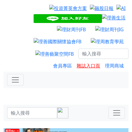
會員專區
雜誌入口頁
理周商城