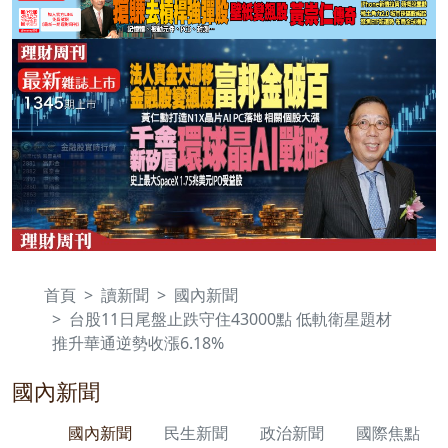
首頁
讀新聞
國內新聞
台股11日尾盤止跌守住43000點 低軌衛星題材
推升華通逆勢收漲6.18%
國內新聞
國內新聞
民生新聞
政治新聞
國際焦點