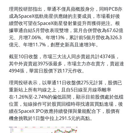
理周投研部指出，華通不僅具蘋概股身分，同時PCB亦
成為SpaceX低軌衛星供應鏈的主要成員，市場看好後
續營收可望在SpaceX衛星發射量提升而獲得挹注。根
據華通自結5月營收表現雙增，當月合併營收為67.62億
元、月增7.06%、年增13%，累計前5個月營收為326.3
億元、年增11.7%，創歷史新高且連增3年。
截至10日收盤，市場三大法人同步賣超共計4374張，
其中外資賣超3975張最多，市場主力亦在賣方，賣超達
4994張，華當日股價下跌17元作收。
理周投研表示，以華通11日收盤價275元計算，股價已
重新站上所有均線之上，且自5日線至月線乖離率
在-1.26%至-2.74%的偏低區間，顯示目前股價處於低檔
位置，短線操作可於股買回檔時尋找適當買點進場，後
續在SpaceX IPO效應持續發揮與量能配合下，股價有
機會挑戰於1日盤中拉上291.5元的高點。