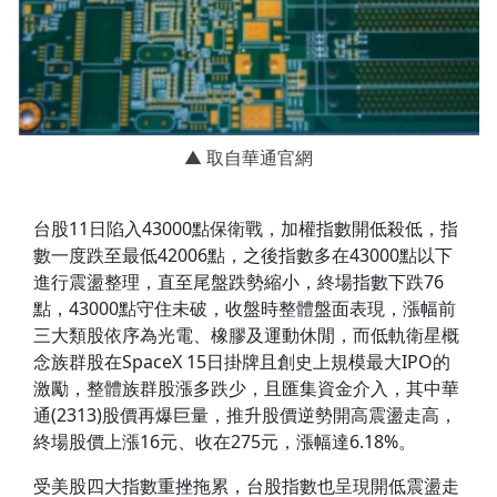
▲ 取自華通官網
台股11日陷入43000點保衛戰，加權指數開低殺低，指
數一度跌至最低42006點，之後指數多在43000點以下
進行震盪整理，直至尾盤跌勢縮小，終場指數下跌76
點，43000點守住未破，收盤時整體盤面表現，漲幅前
三大類股依序為光電、橡膠及運動休閒，而低軌衛星概
念族群股在SpaceX 15日掛牌且創史上規模最大IPO的
激勵，整體族群股漲多跌少，且匯集資金介入，其中華
通(2313)股價再爆巨量，推升股價逆勢開高震盪走高，
終場股價上漲16元、收在275元，漲幅達6.18%。
受美股四大指數重挫拖累，台股指數也呈現開低震盪走