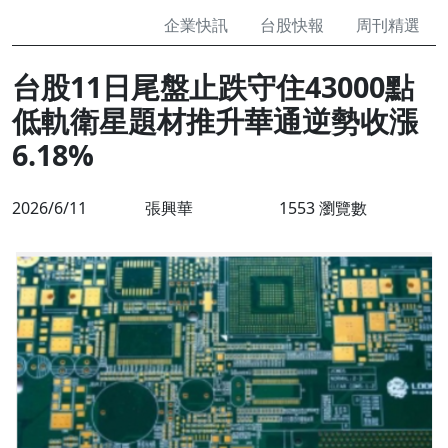
企業快訊
台股快報
周刊精選
台股11日尾盤止跌守住43000點
低軌衛星題材推升華通逆勢收漲
6.18%
2026/6/11
張興華
1553 瀏覽數