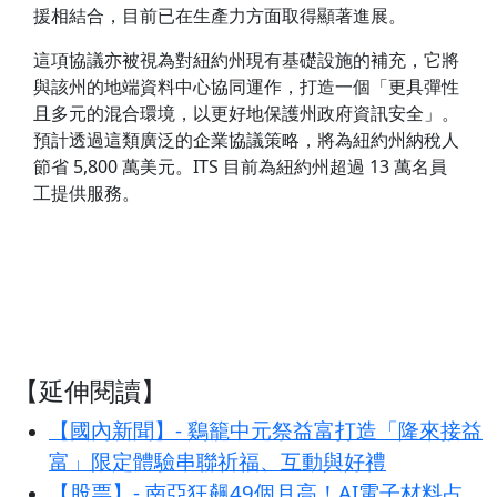
援相結合，目前已在生產力方面取得顯著進展。
這項協議亦被視為對紐約州現有基礎設施的補充，它將
與該州的地端資料中心協同運作，打造一個「更具彈性
且多元的混合環境，以更好地保護州政府資訊安全」。
預計透過這類廣泛的企業協議策略，將為紐約州納稅人
節省 5,800 萬美元。ITS 目前為紐約州超過 13 萬名員
工提供服務。
【延伸閱讀】
【國內新聞】- 鷄籠中元祭益富打造「隆來接益
富」限定體驗串聯祈福、互動與好禮
【股票】- 南亞狂飆49個月高！AI電子材料占