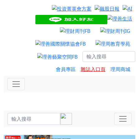
會員專區
雜誌入口頁
理周商城