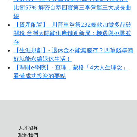
比衝57% 解密台塑四寶第三季營運三大成長曲
線
【資產配置】- 川普重拳祭232條款加徵多晶矽
關稅 台灣太陽能供應鏈迎新局：機遇與挑戰並
存
【生涯規劃】- 退休金不能無腦存？四筆錢準備
好就能永續退休生活！
【理財e學院】- 查理．蒙格「4大人生理念」
看懂成功投資的要點
人才招募
聯絡我們