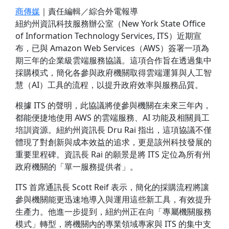
商傳媒
｜責任編輯／綜合外電報導
紐約州資訊科技服務辦公室（New York State Office
of Information Technology Services, ITS）近期宣
布，已與 Amazon Web Services（AWS）簽署一項為
期三年的企業級雲端服務協議。這項合作旨在透過集中
採購模式，簡化各參與政府機關取得雲端運算與人工智
慧（AI）工具的流程，以提升政府效率與服務品質。
根據 ITS 的聲明，此協議將使參與機關在未來三年內，
都能便捷地使用 AWS 的雲端服務、AI 功能及相關員工
培訓資源。紐約州資訊長 Dru Rai 指出，這項協議不僅
體現了對創新與成本效益的追求，更是該州科技發展的
重要里程碑。資訊長 Rai 的願景是將 ITS 定位為所有州
政府機關的「單一服務提供者」。
ITS 首席通訊長 Scott Reif 表示，簡化的採購流程將讓
參與機關能更迅速地導入與運用這些新工具，有效提升
生產力。他進一步提到，紐約州正在向「專屬機關服務
模式」轉型，將機關內的專業領域專家與 ITS 的集中支