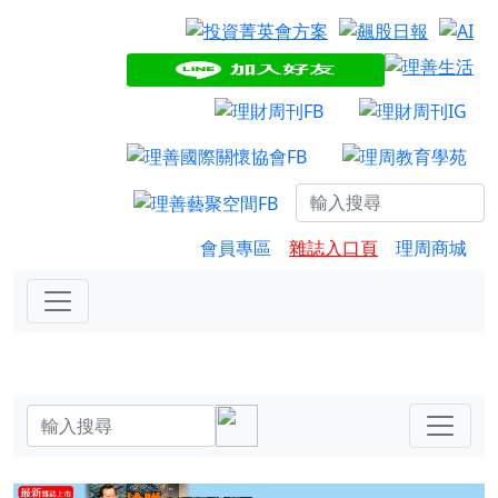
會員專區
雜誌入口頁
理周商城