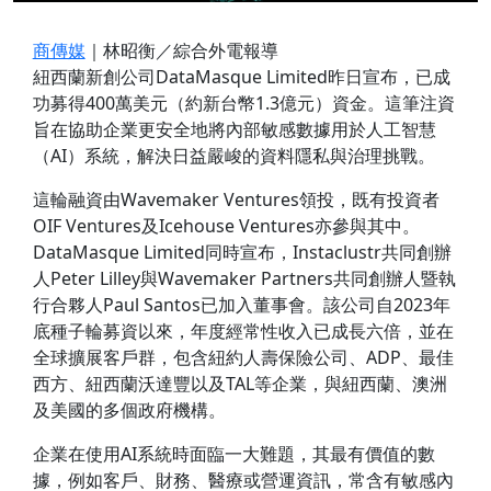
商傳媒
｜林昭衡／綜合外電報導
紐西蘭新創公司DataMasque Limited昨日宣布，已成
功募得400萬美元（約新台幣1.3億元）資金。這筆注資
旨在協助企業更安全地將內部敏感數據用於人工智慧
（AI）系統，解決日益嚴峻的資料隱私與治理挑戰。
這輪融資由Wavemaker Ventures領投，既有投資者
OIF Ventures及Icehouse Ventures亦參與其中。
DataMasque Limited同時宣布，Instaclustr共同創辦
人Peter Lilley與Wavemaker Partners共同創辦人暨執
行合夥人Paul Santos已加入董事會。該公司自2023年
底種子輪募資以來，年度經常性收入已成長六倍，並在
全球擴展客戶群，包含紐約人壽保險公司、ADP、最佳
西方、紐西蘭沃達豐以及TAL等企業，與紐西蘭、澳洲
及美國的多個政府機構。
企業在使用AI系統時面臨一大難題，其最有價值的數
據，例如客戶、財務、醫療或營運資訊，常含有敏感內