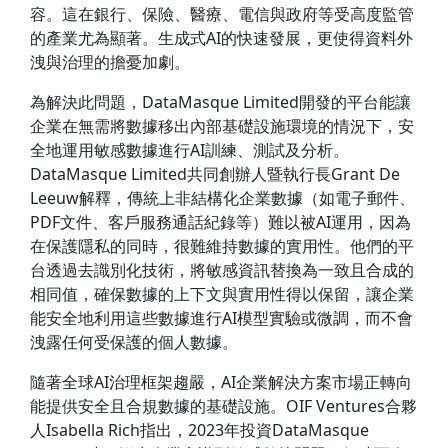
容。這在銀行、保險、醫療、電信與政府等受高度監管
的產業尤為顯著。生成式AI的快速發展，更使得資料外
洩與治理的擔憂加劇。
為解決此問題，DataMasque Limited開發的平台能讓
企業在無需將數據移出內部基礎設施環境的情況下，安
全地運用敏感數據進行AI訓練、測試及分析。
DataMasque Limited共同創辦人暨執行長Grant De
Leeuw解釋，傳統上非結構化企業數據（如電子郵件、
PDF文件、客戶服務通話紀錄等）難以被AI運用，因為
在保護隱私的同時，很難維持數據的實用性。他們的平
台透過去識別化技術，將敏感資訊替換為一致且合成的
相同值，確保數據的上下文與實用性得以保留，讓企業
能安全地利用這些數據進行AI模型實驗或微調，而不會
洩露任何受保護的個人數據。
隨著全球AI治理框架趨嚴，AI企業解決方案市場正轉向
能提供安全且合規數據的基礎設施。OIF Ventures合夥
人Isabella Rich指出，2023年投資DataMasque