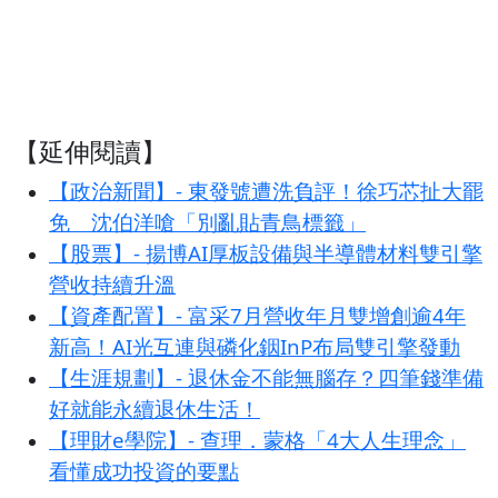
【延伸閱讀】
【政治新聞】- 東發號遭洗負評！徐巧芯扯大罷
免 沈伯洋嗆「別亂貼青鳥標籤」
【股票】- 揚博AI厚板設備與半導體材料雙引擎
營收持續升溫
【資產配置】- 富采7月營收年月雙增創逾4年
新高！AI光互連與磷化銦InP布局雙引擎發動
【生涯規劃】- 退休金不能無腦存？四筆錢準備
好就能永續退休生活！
【理財e學院】- 查理．蒙格「4大人生理念」
看懂成功投資的要點