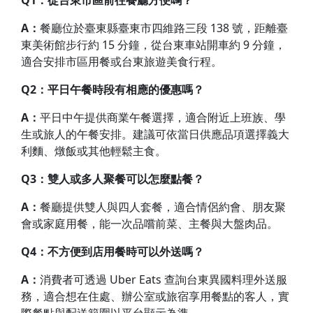
Q1：從台東市區前往餐廳方便嗎？
A：
餐廳位於臺東縣臺東市四維路三段 138 號，距離臺
東美術館步行約 15 分鐘，從台東車站開車約 9 分鐘，
適合安排市區用餐或台東旅遊美食行程。
Q2：平日午餐時段有相應的優惠嗎？
A：
平日中午提供商業午餐選擇，適合附近上班族、學
生或旅人的午餐安排。建議可依當日供應品項選擇義大
利麵、燉飯或其他輕鬆主食。
Q3：雙人或多人聚餐可以怎麼點餐？
A：
餐廳提供雙人與四人套餐，適合情侶約會、朋友聚
會或家庭用餐，能一次品嚐前菜、主餐與大盤肉品。
Q4：不方便到店用餐時可以外送嗎？
A：
消費者可透過 Uber Eats 查詢台東異國料理外送服
務，適合想在住處、辦公室或旅宿享用餐點的客人，實