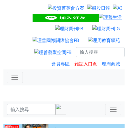
會員專區
雜誌入口頁
理周商城