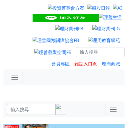
會員專區
雜誌入口頁
理周商城