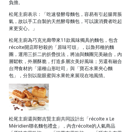
負擔。
松尾主廚表示：「吃速發酵母麵包，容易有引起腸胃脹
氣，故以手工自製的天然酵母麵包，可以讓消費者吃起
來更安心。」
松尾主廚為巧克光廊帶來11款風味獨具的麵包，包含
récolte開店即秒殺的「原味可頌」，以魯邦種的麵
團，運用三折二的折疊技法，將油與麵團完美融合，內
層鬆軟，外層酥脆，打造多層次美好風味；另還有融合
台灣食材的「湯種山形吐司」與「寶石水果夾心麵
包」，分別以龍眼蜜與水果乾來展現在地風情。
松尾主廚還與鄭吉賢主廚共同設計出「récolte x Le
Méridien聯名麵包禮盒」，內含récolte的人氣商品