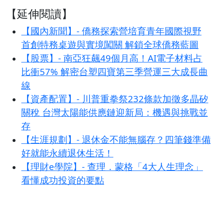
【延伸閱讀】
【國內新聞】- 僑務探索營培育青年國際視野
首創特務桌遊與實境闖關 解鎖全球僑務藍圖
【股票】- 南亞狂飆49個月高！AI電子材料占
比衝57% 解密台塑四寶第三季營運三大成長曲
線
【資產配置】- 川普重拳祭232條款加徵多晶矽
關稅 台灣太陽能供應鏈迎新局：機遇與挑戰並
存
【生涯規劃】- 退休金不能無腦存？四筆錢準備
好就能永續退休生活！
【理財e學院】- 查理．蒙格「4大人生理念」
看懂成功投資的要點