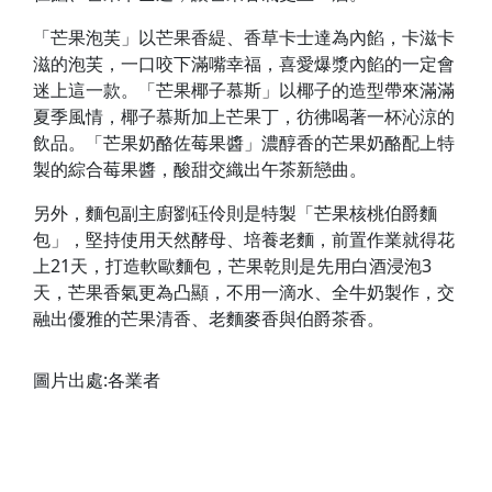
「芒果泡芙」以芒果香緹、香草卡士達為內餡，卡滋卡
滋的泡芙，一口咬下滿嘴幸福，喜愛爆漿內餡的一定會
迷上這一款。「芒果椰子慕斯」以椰子的造型帶來滿滿
夏季風情，椰子慕斯加上芒果丁，彷彿喝著一杯沁涼的
飲品。「芒果奶酪佐莓果醬」濃醇香的芒果奶酪配上特
製的綜合莓果醬，酸甜交織出午茶新戀曲。
另外，麵包副主廚劉砡伶則是特製「芒果核桃伯爵麵
包」，堅持使用天然酵母、培養老麵，前置作業就得花
上21天，打造軟歐麵包，芒果乾則是先用白酒浸泡3
天，芒果香氣更為凸顯，不用一滴水、全牛奶製作，交
融出優雅的芒果清香、老麵麥香與伯爵茶香。
圖片出處:各業者