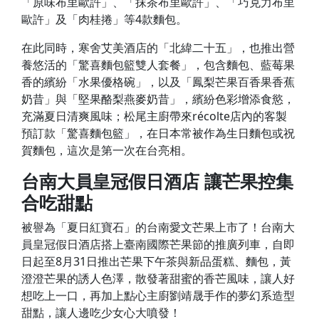
「原味布里歐許」、「抹茶布里歐許」、「巧克力布里
歐許」及「肉桂捲」等4款麵包。
在此同時，寒舍艾美酒店的「北緯二十五」，也推出營
養悠活的「驚喜麵包籃雙人套餐」，包含麵包、藍莓果
香的繽紛「水果優格碗」，以及「鳳梨芒果百香果香蕉
奶昔」與「堅果酪梨燕麥奶昔」，繽紛色彩增添食慾，
充滿夏日清爽風味；松尾主廚帶來récolte店內的客製
預訂款「驚喜麵包籃」，在日本常被作為生日麵包或祝
賀麵包，這次是第一次在台亮相。
台南大員皇冠假日酒店
讓芒果控集
合吃甜點
被譽為「夏日紅寶石」的台南愛文芒果上市了！台南大
員皇冠假日酒店搭上臺南國際芒果節的推廣列車，自即
日起至8月31日推出芒果下午茶與新品蛋糕、麵包，黃
澄澄芒果的誘人色澤，散發著甜蜜的香芒風味，讓人好
想吃上一口，再加上點心主廚劉靖晟手作的夢幻系造型
甜點，讓人邊吃少女心大噴發！