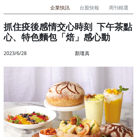
企業快訊
台股快報
周刊精選
抓住疫後感情交心時刻 下午茶點
心、特色麵包「焙」感心動
2023/6/28
顏瓊真