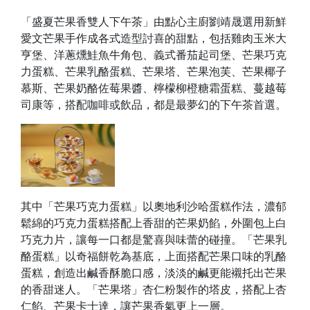
「盛夏芒果香雙人下午茶」由點心主廚劉靖晟選用新鮮
愛文芒果手作成各式造型討喜的甜點，包括雞肉玉米大
亨堡、洋蔥燻鮭魚牛角包、義式番茄起司堡、芒果巧克
力蛋糕、芒果乳酪蛋糕、芒果塔、芒果泡芙、芒果椰子
慕斯、芒果奶酪佐莓果醬、檸檬柳橙糖霜蛋糕、蔓越莓
司康等，搭配咖啡或飲品，都是最夢幻的下午茶首選。
其中「芒果巧克力蛋糕」以奧地利沙哈蛋糕作法，濃郁
鬆綿的巧克力蛋糕搭配上香甜的芒果奶餡，外圍包上白
巧克力片，讓每一口都是驚喜與味蕾的碰撞。「芒果乳
酪蛋糕」以奇福餅乾為基底，上面搭配芒果口味的乳酪
蛋糕，創造出鹹香酥脆口感，淡淡的鹹更能襯托出芒果
的香甜迷人。「芒果塔」杏仁粉製作的塔皮，搭配上杏
仁餡、芒果卡士達，讓芒果香氣更上一層。