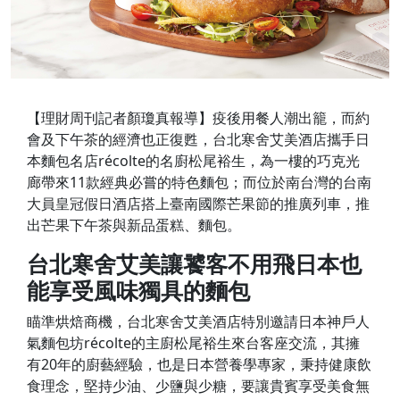
【理財周刊記者顏瓊真報導】疫後用餐人潮出籠，而約
會及下午茶的經濟也正復甦，台北寒舍艾美酒店攜手日
本麵包名店récolte的名廚松尾裕生，為一樓的巧克光
廊帶來11款經典必嘗的特色麵包；而位於南台灣的台南
大員皇冠假日酒店搭上臺南國際芒果節的推廣列車，推
出芒果下午茶與新品蛋糕、麵包。
台北寒舍艾美讓饕客不用飛日本也
能享受
風味獨具的麵包
瞄準烘焙商機，台北寒舍艾美酒店特別邀請日本神戶人
氣麵包坊récolte的主廚松尾裕生來台客座交流，其擁
有20年的廚藝經驗，也是日本營養學專家，秉持健康飲
食理念，堅持少油、少鹽與少糖，要讓貴賓享受美食無