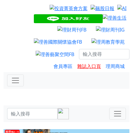
會員專區
雜誌入口頁
理周商城