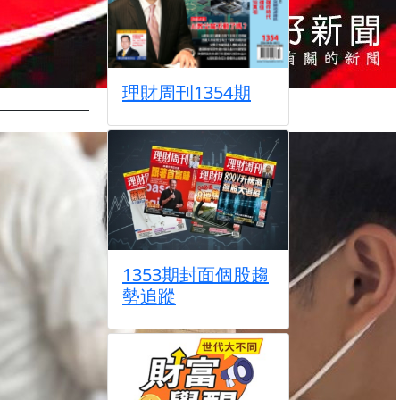
理財周刊1354期
1353期封面個股趨
勢追蹤