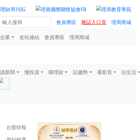
會員專區
雜誌入口頁
理周商城
企業
友站連結
會員專區
理周商城
讀新聞
懂投資
聊理財
話趨勢
看影音
玩生活
台股快報
周刊精選