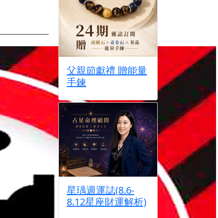
父親節獻禮 贈能量
手鍊
星瑀週運誌(8.6-
8.12星座財運解析)