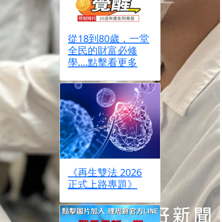
從18到80歲，一堂
全民的財富必修
學....點擊看更多
《再生雙法 2026
正式上路專題》