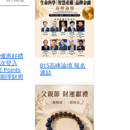
優惠好禮
次登入
815高峰論壇 報名
E Points
連結
期理財周