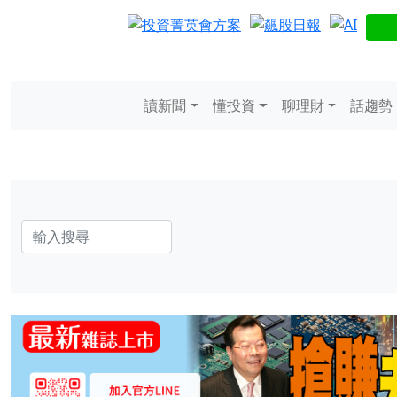
讀新聞
懂投資
聊理財
話趨勢