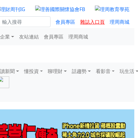
會員專區
雜誌入口頁
理周商城
企業
友站連結
會員專區
理周商城
讀新聞
懂投資
聊理財
話趨勢
看影音
玩生活