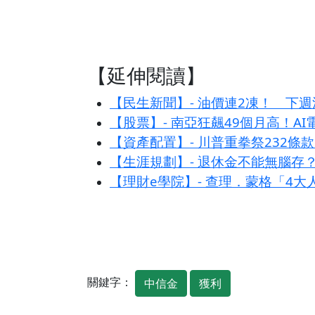
【延伸閱讀】
【民生新聞】- 油價連2凍！ 下
【股票】- 南亞狂飆49個月高！A
【資產配置】- 川普重拳祭232
【生涯規劃】- 退休金不能無腦存
【理財e學院】- 查理．蒙格「4
關鍵字：
中信金
獲利