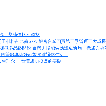
週汽、柴油價格不調整
I電子材料占比衝57% 解密台塑四寶第三季營運三大成
條款加徵多晶矽關稅 台灣太陽能供應鏈迎新局：機遇與挑
？四筆錢準備好就能永續退休生活！
大人生理念」 看懂成功投資的要點