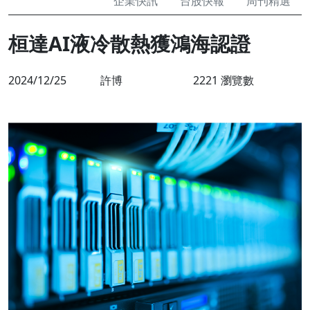
企業快訊
台股快報
周刊精選
桓達AI液冷散熱獲鴻海認證
2024/12/25
許博
2221 瀏覽數