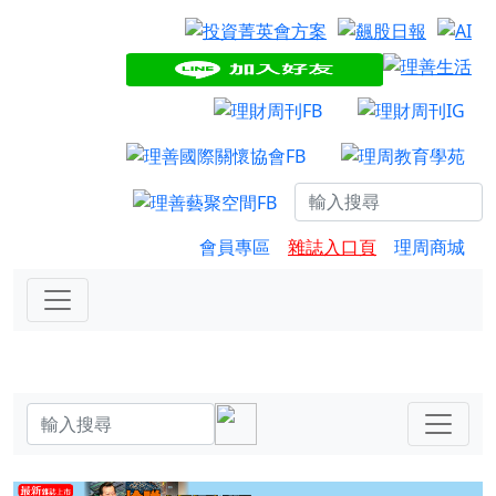
會員專區
雜誌入口頁
理周商城