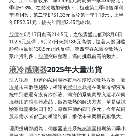
入。上半年營收第二季3.45億元高於第一季3.06億元，
季增+13%。在營收增加帶動下，桓達第二季稅後淨利
季增14%，第二季EPS1.33元高於第一季1.18元，上半
年EPS2.51元，較去年同期2.45元略增。
股價
在6月17日創高214.5元，之後震盪走低到8月6日
102.5元反彈，9月27日來到186元高價，隨著大盤回檔
順勢拉回到130.5元止跌反彈。第四季在AI
液冷
散熱方
案出貨利多，
股價
突破整理，邁向挑戰前高的動力。
液冷
感測器
2025年大量出貨
法人認為，桓達的AI伺服器布局在浸沒式散熱方案，
液
冷
是未來散熱趨勢，桓達的
感測器
就是在測量冷卻液系
統中到底還有沒有冷卻液。鴻海的系統商導入這項AI伺
服器用的
感測器
產品，做為散熱的解決方案。單是做試
驗案就需要約四千顆，每顆售價約四千多元，今年AI伺
服器需求者都已向桓達詢價，推估未來商機貢獻很大。
理周投研部認為，伺服器
液冷
系統
感測器
預期第四季小
量出貨，明(2025)年伴隨AI散熱需求大量出貨。今年在