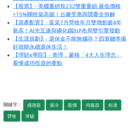
【股票】- 美國重磅祭232雙重重鎖 最低價格
+15%關稅築高牆！台廠受惠與隱憂全拆解
【資產配置】- 富采7月營收年月雙增創逾4年
新高！AI光互連與磷化銦InP布局雙引擎發動
【生涯規劃】- 退休金不能無腦存？四筆錢準備
好就能永續退休生活！
【理財e學院】- 查理．蒙格「4大人生理念」
看懂成功投資的要點
關鍵字：
感測器
液冷
股價
伺服器
桓達
營收
突破