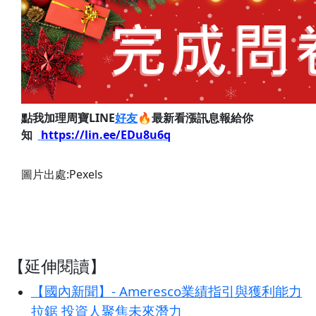
點我加理周寶LINE
好友
🔥最新看漲訊息報給你
知
https://lin.ee/EDu8u6q
圖片出處:Pexels
【延伸閱讀】
【國內新聞】- Ameresco業績指引與獲利能力
拉鋸 投資人聚焦未來潛力