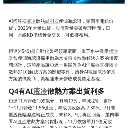
AI伺服器
液冷
散熱
感測器
獲鴻海認證，第四季開始出
貨，2025年大量出貨，
股價
帶量突破整理區間，日、
周、月線KD指標黃金交叉，可低接布局。
桓達(4549)是自動化製程領導廠商，旗下水中溫度
感測
器
曾獲鴻海認證採用做為水冷
液冷
散熱解決方案的溫度
感測計，這項產品讓桓達一舉躍升為AI伺服器直接
液冷
散熱(DLC)解決方案的關鍵零件，躋身AI散熱
液冷
解決
方案的供應商，為桓達未來營收成長奠定基礎。
Q4
有AI
液冷
散熱方案出貨利多
桓達11月營收1.09億元，月增17%，年減-2%，累計
1~11月營收11.56億元，年成長收斂為-7.30%。7月曾
擺脫微幅減緩轉正成長，未料8、9月再度回落，第四季
看AI
液冷
散熱方案出貨狀況，11月恢復單月1億元收