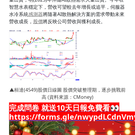
智慧水表穩定下，營收可望較去年增長或追平，伺服器
水冷系統
感測器
將隨著AI散熱解決方案的需求帶動未來
營收成長，
股價
將反映公司營收與獲利成長。
▲桓達(4549)股價日線圖 股價突破整理期，逐步挑戰前
高 (資料來源：CMoney)
完成問卷 就送10天日報免費看👀
https://forms.gle/nwypdLCdnVm