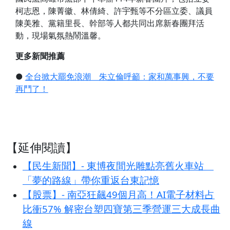
柯志恩，陳菁徽、林倩綺、許宇甄等不分區立委、議員
陳美雅、黨籍里長、幹部等人都共同出席新春團拜活
動，現場氣氛熱鬧溫馨。
更多新聞推薦
●
全台掀大罷免浪潮 朱立倫呼籲：家和萬事興，不要
再鬥了！
【延伸閱讀】
【民生新聞】- 東博夜間光雕點亮舊火車站
「夢的路線」帶你重返台東記憶
【股票】- 南亞狂飆49個月高！AI電子材料占
比衝57% 解密台塑四寶第三季營運三大成長曲
線