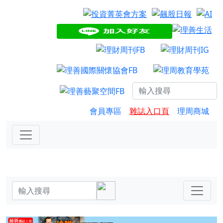
會員專區
雜誌入口頁
理周商城