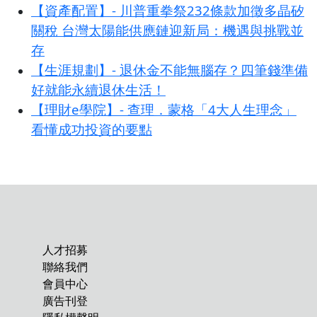
【資產配置】- 川普重拳祭232條款加徵多晶矽
關稅 台灣太陽能供應鏈迎新局：機遇與挑戰並
存
【生涯規劃】- 退休金不能無腦存？四筆錢準備
好就能永續退休生活！
【理財e學院】- 查理．蒙格「4大人生理念」
看懂成功投資的要點
人才招募
聯絡我們
會員中心
廣告刊登