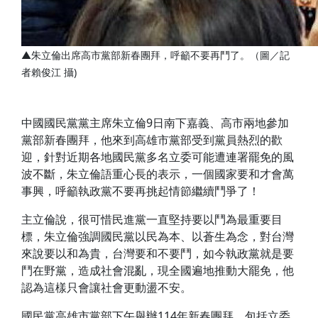
▲朱立倫出席高市黨部新春團拜，呼籲不要再鬥了。（圖／記
者賴俊江 攝)
中國國民黨黨主席朱立倫9日南下嘉義、高市兩地參加
黨部新春團拜，他來到高雄市黨部受到黨員熱烈的歡
迎，針對近期各地國民黨多名立委可能遭連署罷免的風
波不斷，朱立倫語重心長的表示，一個國家要和才會萬
事興，呼籲執政黨不要再挑起情節繼續鬥爭了！
主立倫說，很可惜民進黨一直堅持要以鬥為最重要目
標，朱立倫強調國民黨以民為本、以蒼生為念，對台灣
來說要以和為貴，台灣要和不要鬥，如今執政黨就是要
鬥在野黨，造成社會混亂，現全國遍地推動大罷免，他
認為這樣只會讓社會更動盪不安。
國民黨高雄市黨部下午舉辦114年新春團拜，包括立委