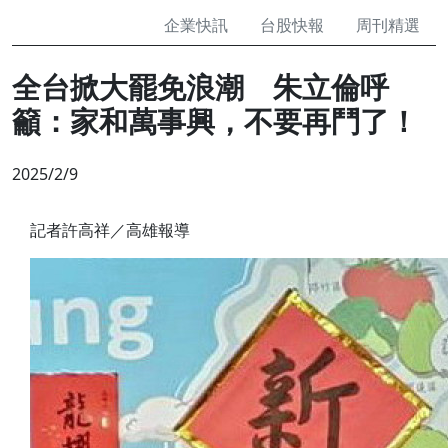
企業快訊
台股快報
周刊精選
全台掀大罷免浪潮 朱立倫呼
籲：家和萬事興，不要再鬥了！
2025/2/9
記者許高祥／高雄報導