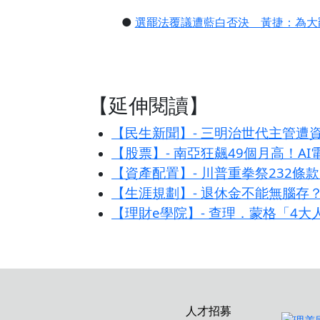
●
選罷法覆議遭藍白否決 黃捷：為大
【延伸閱讀】
【民生新聞】- 三明治世代主管遭
【股票】- 南亞狂飆49個月高！A
【資產配置】- 川普重拳祭232
【生涯規劃】- 退休金不能無腦存
【理財e學院】- 查理．蒙格「4
人才招募