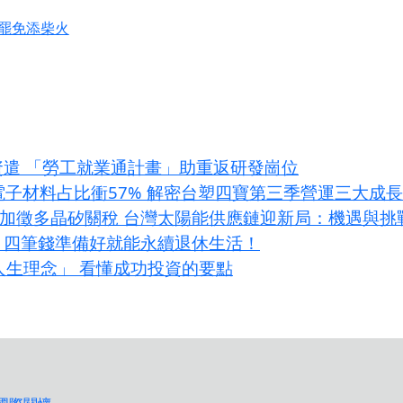
罷免添柴火
資遣 「勞工就業通計畫」助重返研發崗位
I電子材料占比衝57% 解密台塑四寶第三季營運三大成
條款加徵多晶矽關稅 台灣太陽能供應鏈迎新局：機遇與挑
？四筆錢準備好就能永續退休生活！
大人生理念」 看懂成功投資的要點