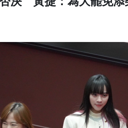
否決 黃捷：為大罷免添