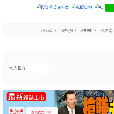
讀新聞
懂投資
聊理財
話趨勢