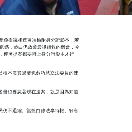
罷免提議和連署須檢附身分證影本，若
很遺憾，藍白仍放棄最後補救的機會，今
，連署提案都要附上身分證影本才行
己根本沒簽過罷免蘇巧慧立法委員的連
名冊也要急著現在送案，就是因為知道
民仍不退縮。當藍白修法享特權、剝奪