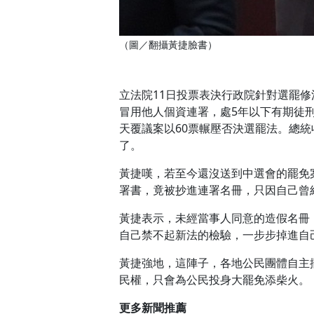
（圖／翻攝黃捷臉書）
立法院11日投票表決行政院針對選罷
冒用他人個資連署，處5年以下有期徒
天覆議案以60票輾壓否決選罷法。總
了。
黃捷嘆，若至今還沒送到中選會的罷免
署書，竟被抄進連署名冊，只因自己曾
黃捷表示，未經當事人同意的造假名冊
自己禁不起新法的檢驗，一步步掉進自
黃捷強地，這陣子，各地公民團體自主
民權，只會為公民投身大罷免添柴火。
更多新聞推薦