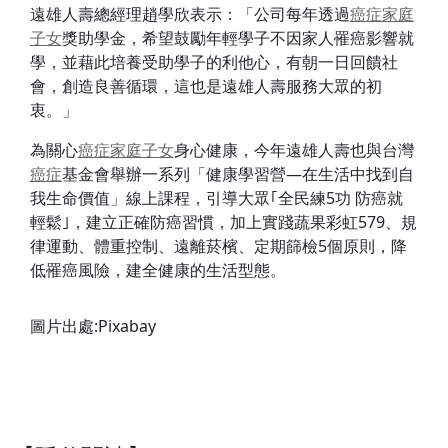
遠雄人壽總經理趙學欣表示：「公司每年透過
癌症
家庭
子女
獎助學金，希望鼓勵年輕學子不因家人罹癌影響就
學，並藉此培養受助學子的利他心，有朝一日回饋社
會，創造良善循環，這也是遠雄人壽服務大眾的初
衷。」
為關心
癌症
家庭
子女
身心健康，今年遠雄人壽也與台灣
癌症
基金會舉辦一系列「健康學習營—在生活中找到自
我生命價值」線上課程，引導大眾｢全民練5功 防癌就
輕鬆｣，建立正確防癌習慣，加上實踐蔬果彩虹579、規
律運動、體重控制、遠離菸檳、定期篩檢5個原則，降
低罹癌風險，建全健康的生活型態。
圖片出處:Pixabay