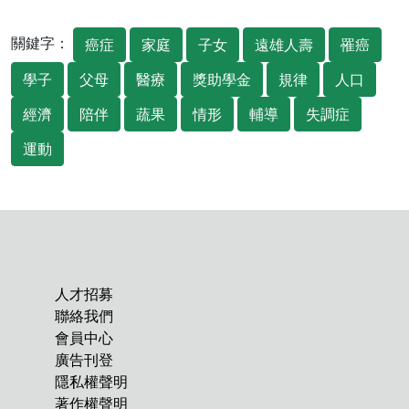
關鍵字：
癌症
家庭
子女
遠雄人壽
罹癌
學子
父母
醫療
獎助學金
規律
人口
經濟
陪伴
蔬果
情形
輔導
失調症
運動
人才招募
聯絡我們
會員中心
廣告刊登
隱私權聲明
著作權聲明