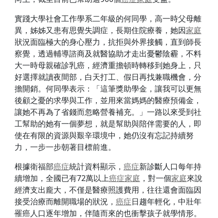
實踐大學社會工作學系二年級的何同學，高一時父母離
異，姊姊又患有思覺失調症，長期住院療養，她因
家庭
狀況面臨極大的身心壓力，抗拒與外界接觸，直到師長
察覺，透過輔導諮商及就醫協助才走出憂鬱陰霾，不料
大一時母親確診乳癌，經濟重擔頓時轉移到她身上，只
好選擇就讀夜間部，白天打工、假日再找兼職機會，分
擔開銷。何同學表示：「這筆獎助學金，讓我可以更無
後顧之憂的求學與工作，並用來當媽媽的醫療預備金，
讓她不再為了省錢而忽略營養補充。」一路以來受到社
工幫助的她有一個夢想，就是幫助與陪伴需要的人，即
使在有限的資源與艱辛環境中，她仍沒有忘記持續努
力，一步一步朝著目標前進。
根據衛福部
癌症
統計資料顯示，
癌症
新診斷人口每年持
續增加，全國已有72萬以上
癌症
家庭
，對一個
家庭
來說
經濟支出龐大，不僅是醫療照護費用，往往還會面臨因
接受治療而離開職場的狀況，
癌症
日趨年輕化，中壯年
罹癌人口逐年增加，伴隨而來的也衝擊孩子就學情形。