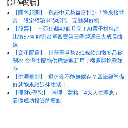
【延伸閱讀】
【國內新聞】- 鷄籠中元祭益富打造「隆來接益
富」限定體驗串聯祈福、互動與好禮
【股票】- 南亞狂飆49個月高！AI電子材料占
比衝57% 解密台塑四寶第三季營運三大成長曲
線
【資產配置】- 川普重拳祭232條款加徵多晶矽
關稅 台灣太陽能供應鏈迎新局：機遇與挑戰並
存
【生涯規劃】- 退休金不能無腦存？四筆錢準備
好就能永續退休生活！
【理財e學院】- 查理．蒙格「4大人生理念」
看懂成功投資的要點