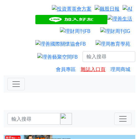
會員專區
雜誌入口頁
理周商城