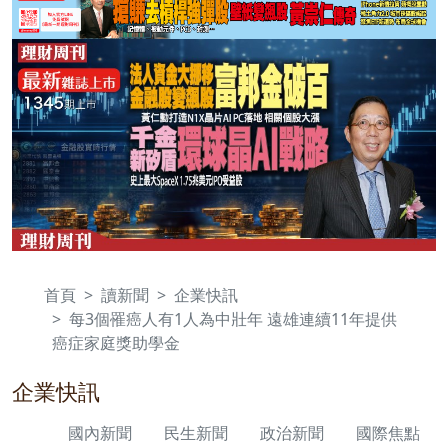
首頁
讀新聞
企業快訊
每3個罹癌人有1人為中壯年 遠雄連續11年提供
癌症家庭獎助學金
企業快訊
國內新聞
民生新聞
政治新聞
國際焦點