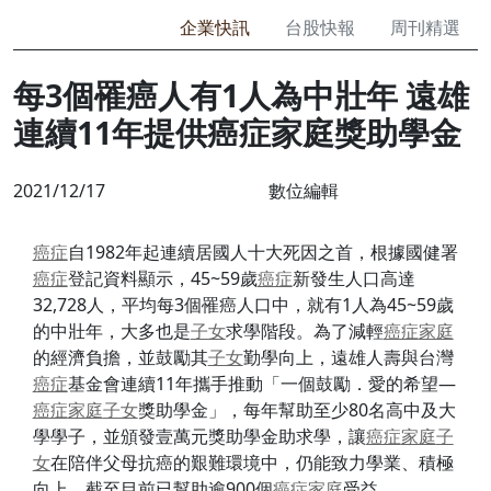
企業快訊
台股快報
周刊精選
每3個罹癌人有1人為中壯年 遠雄
連續11年提供癌症家庭獎助學金
2021/12/17
數位編輯
癌症
自1982年起連續居國人十大死因之首，根據國健署
癌症
登記資料顯示，45~59歲
癌症
新發生人口高達
32,728人，平均每3個罹癌人口中，就有1人為45~59歲
的中壯年，大多也是
子女
求學階段。為了減輕
癌症
家庭
的經濟負擔，並鼓勵其
子女
勤學向上，遠雄人壽與台灣
癌症
基金會連續11年攜手推動「一個鼓勵．愛的希望—
癌症
家庭
子女
獎助學金」，每年幫助至少80名高中及大
學學子，並頒發壹萬元獎助學金助求學，讓
癌症
家庭
子
女
在陪伴父母抗癌的艱難環境中，仍能致力學業、積極
向上，截至目前已幫助逾900個
癌症
家庭
受益。