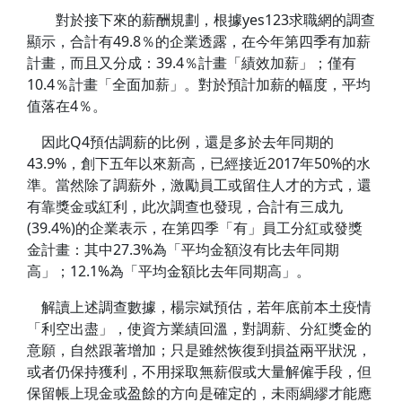
對於接下來的薪酬規劃，根據yes123求職網的調查
顯示，合計有49.8％的企業透露，在今年第四季有加薪
計畫，而且又分成：39.4％計畫「績效加薪」；僅有
10.4％計畫「全面加薪」。對於預計加薪的幅度，平均
值落在4％。
因此Q4預估調薪的比例，還是多於去年同期的
43.9%，創下五年以來新高，已經接近2017年50%的水
準。當然除了調薪外，激勵員工或留住人才的方式，還
有靠獎金或紅利，此次調查也發現，合計有三成九
(39.4%)的企業表示，在第四季「有」員工分紅或發獎
金計畫：其中27.3%為「平均金額沒有比去年同期
高」；12.1%為「平均金額比去年同期高」。
解讀上述調查數據，楊宗斌預估，若年底前本土疫情
「利空出盡」，使資方業績回溫，對調薪、分紅獎金的
意願，自然跟著增加；只是雖然恢復到損益兩平狀況，
或者仍保持獲利，不用採取無薪假或大量解僱手段，但
保留帳上現金或盈餘的方向是確定的，未雨綢繆才能應