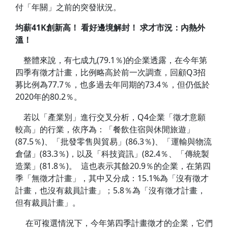
付「年關」之前的突發狀況。
均薪41K創新高！ 看好邊境解封！ 求才市況：內熱外
溫！
整體來說，有七成九(79.1％)的企業透露，在今年第
四季有徵才計畫，比例略高於前一次調查，回顧Q3招
募比例為77.7％，也多過去年同期的73.4％，但仍低於
2020年的80.2％。
若以「產業別」進行交叉分析，Q4企業「徵才意願
較高」的行業，依序為：「餐飲住宿與休閒旅遊」
(87.5％)、「批發零售與貿易」(86.3％)、「運輸與物流
倉儲」(83.3％)，以及「科技資訊」(82.4％、「傳統製
造業」(81.8％)。 這也表示其餘20.9％的企業，在第四
季「無徵才計畫」，其中又分成：15.1%為「沒有徵才
計畫，也沒有裁員計畫」；5.8％為「沒有徵才計畫，
但有裁員計畫」。
在可複選情況下，今年第四季計畫徵才的企業，它們