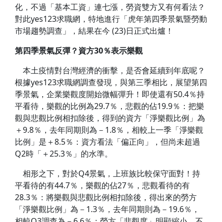
化，不過「基本工資」連七漲，勞資雙方又有何看法？
對此yes123求職網，特地進行「虎年第四季景氣暨勞動
市場趨勢調查」，結果在今 (23)日正式出爐！
第四季景氣反彈？資方30％表示樂觀
本土疫情對台灣經濟的衝擊，是否會延續到年底呢？
根據yes123求職網調查發現，與第三季相比，展望第四
季景氣，企業樂觀度開始微幅彈升！即使還有50.4％持
平看待，樂觀的比例為29.7％，悲觀的佔19.9％：把樂
觀與悲觀比例相扣除後，得到的資方「淨樂觀比例」為
＋9.8％，去年同期則為－1.8％，相較上一季「淨樂觀
比例」是＋8.5％：資方看法「偏正向」，但尚未超過
Q2時「＋25.3％」的水準。
相形之下，對於Q4景氣，上班族比較保守面對！持
平看待的有44.7％，樂觀的佔27％，悲觀看待的有
28.3％：將樂觀與悲觀比例相扣除後，得出來的勞方
「淨樂觀比例」為－1.3％，去年同期則為－19.6％，
相較Q3調查為－6.6％：勞方「悲觀度」明顯縮小，不