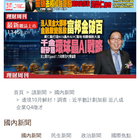
首頁
讀新聞
國內新聞
邊境10月解封！調查：近半數計劃加薪 近八成
企業Q4徵才
國內新聞
國內新聞
民生新聞
政治新聞
國際焦點