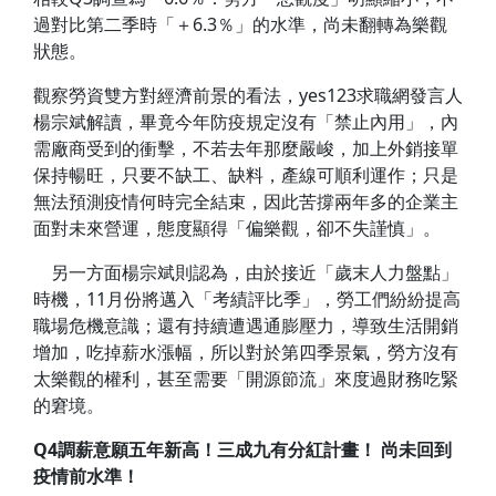
過對比第二季時「＋6.3％」的水準，尚未翻轉為樂觀
狀態。
觀察勞資雙方對經濟前景的看法，yes123求職網發言人
楊宗斌解讀，畢竟今年防疫規定沒有「禁止內用」，內
需廠商受到的衝擊，不若去年那麼嚴峻，加上外銷接單
保持暢旺，只要不缺工、缺料，產線可順利運作；只是
無法預測疫情何時完全結束，因此苦撐兩年多的企業主
面對未來營運，態度顯得「偏樂觀，卻不失謹慎」。
另一方面楊宗斌則認為，由於接近「歲末人力盤點」
時機，11月份將邁入「考績評比季」，勞工們紛紛提高
職場危機意識；還有持續遭遇通膨壓力，導致生活開銷
增加，吃掉薪水漲幅，所以對於第四季景氣，勞方沒有
太樂觀的權利，甚至需要「開源節流」來度過財務吃緊
的窘境。
Q4
調薪意願五年新高！三成九有分紅計畫！ 尚未回到
疫情前水準！