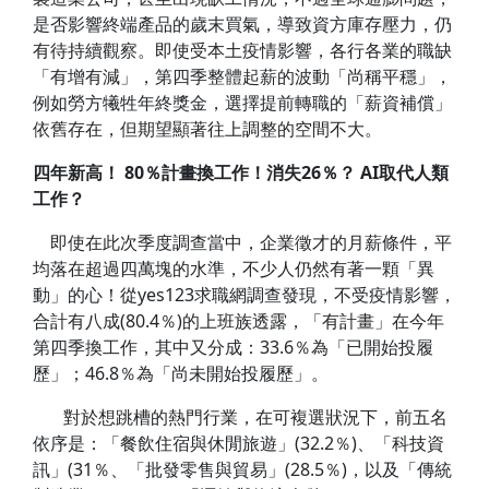
是否影響終端產品的歲末買氣，導致資方庫存壓力，仍
有待持續觀察。即使受本土疫情影響，各行各業的職缺
「有增有減」，第四季整體起薪的波動「尚稱平穩」，
例如勞方犧牲年終獎金，選擇提前轉職的「薪資補償」
依舊存在，但期望顯著往上調整的空間不大。
四年新高！ 80％計畫換工作！消失26％？ AI取代人類
工作？
即使在此次季度調查當中，企業徵才的月薪條件，平
均落在超過四萬塊的水準，不少人仍然有著一顆「異
動」的心！從yes123求職網調查發現，不受疫情影響，
合計有八成(80.4％)的上班族透露，「有計畫」在今年
第四季換工作，其中又分成：33.6％為「已開始投履
歷」；46.8％為「尚未開始投履歷」。
對於想跳槽的熱門行業，在可複選狀況下，前五名
依序是：「餐飲住宿與休閒旅遊」(32.2％)、「科技資
訊」(31％、「批發零售與貿易」(28.5％)，以及「傳統