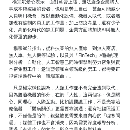
楊宗斌憂心表示，面對薪資上漲，無法避免企業將人
事成本轉嫁給消費者，也就是勞工自己；甚至可能減少
人員聘用機會，改以自動化設備、機器人取代，或者增
加現有編制內員工的工作量；加上防疫考量，還有少子
化、高齡化時代的缺工問題，企業方面將加快AI與無人
化營運的腳步。
楊宗斌並指出，從科技業的無人產線，到無人商店、
無人車、無人機等試驗，以及與「FinTech」相關的理
財分析，自動化、人工智慧已同時衝擊到勞力密集與資
本密集型工作：意謂藍領和白領階級的勞工，都需要正
視這場進行中的「職場革命」。
只是楊宗斌也認為，人類工作並不會完全遭到取代，
因為勝過機器的部分，在於「人性」這兩個字：像是關
心、同理心、人際互動。比如說醫護工作，不是光靠治
療儀器，「醫病關係」更需要靠溝通；還有社福照護工
作，不僅僅是陪伴，銀髮族更需要來自內心的「噓寒問
暖」；媒體工作也不會消失，因為需要深度報導分析，
透過「有溫度」的文字、影音力量來影響社會。