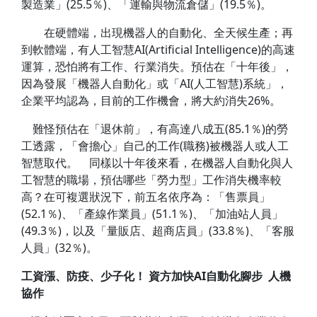
製造業」(25.5％)、「運輸與物流倉儲」(19.5％)。
在硬體端，出現機器人的自動化、全天候生產；再
到軟體端，有人工智慧AI(Artificial Intelligence)的高速
運算，恐怕將有工作、行業消失。預估在「十年後」，
因為發展「機器人自動化」或「AI(人工智慧)系統」，
企業平均認為，目前的工作機會，將大約消失26%。
難怪預估在「退休前」，有高達八成五(85.1％)的勞
工透露，「會擔心」自己的工作(職務)被機器人或人工
智慧取代。 同樣以十年後來看，在機器人自動化與人
工智慧的職場，預估哪些「勞力型」工作消失機率較
高？在可複選狀況下，前五名依序為：「售票員」
(52.1％)、「產線作業員」(51.1％)、「加油站人員」
(49.3％)，以及「量販店、超商店員」(33.8％)、「客服
人員」(32％)。
工資漲、防疫、少子化！ 資方加快AI自動化腳步 人機
協作