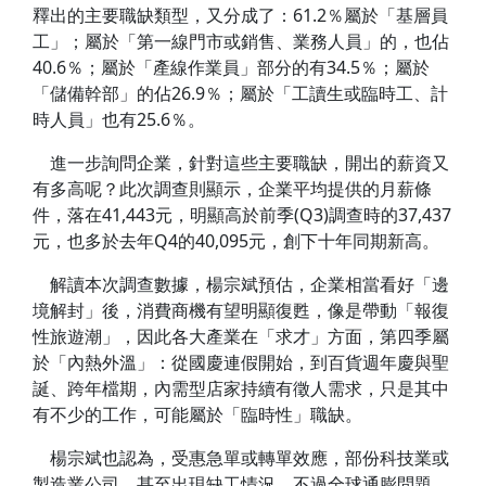
釋出的主要職缺類型，又分成了：61.2％屬於「基層員
工」；屬於「第一線門市或銷售、業務人員」的，也佔
40.6％；屬於「產線作業員」部分的有34.5％；屬於
「儲備幹部」的佔26.9％；屬於「工讀生或臨時工、計
時人員」也有25.6％。
進一步詢問企業，針對這些主要職缺，開出的薪資又
有多高呢？此次調查則顯示，企業平均提供的月薪條
件，落在41,443元，明顯高於前季(Q3)調查時的37,437
元，也多於去年Q4的40,095元，創下十年同期新高。
解讀本次調查數據，楊宗斌預估，企業相當看好「邊
境解封」後，消費商機有望明顯復甦，像是帶動「報復
性旅遊潮」，因此各大產業在「求才」方面，第四季屬
於「內熱外溫」：從國慶連假開始，到百貨週年慶與聖
誕、跨年檔期，內需型店家持續有徵人需求，只是其中
有不少的工作，可能屬於「臨時性」職缺。
楊宗斌也認為，受惠急單或轉單效應，部份科技業或
製造業公司，甚至出現缺工情況，不過全球通膨問題，