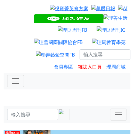
會員專區
雜誌入口頁
理周商城