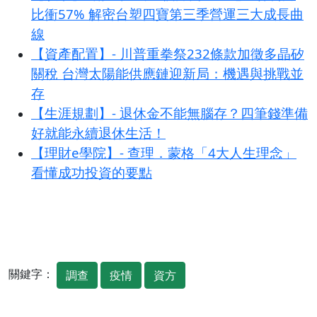
比衝57% 解密台塑四寶第三季營運三大成長曲
線
【資產配置】- 川普重拳祭232條款加徵多晶矽
關稅 台灣太陽能供應鏈迎新局：機遇與挑戰並
存
【生涯規劃】- 退休金不能無腦存？四筆錢準備
好就能永續退休生活！
【理財e學院】- 查理．蒙格「4大人生理念」
看懂成功投資的要點
關鍵字：
調查
疫情
資方