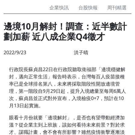
企業快訊
台股快報
周刊精選
邊境10月解封！調查：近半數計
劃加薪 近八成企業Q4徵才
2022/9/23
洪子晴
行政院長蘇貞昌22日在行政院聽取衛福部「邊境穩健解
封，邁向正常生活」報告時表示，台灣每百人疫苗接種
率已是全球排名第八，未來將採取階段性開放邊境管
理，第一階段自9月29日起，提升入境總量至每周6萬人
次，蘇貞昌並正式對外宣布，入境檢疫0+7，預計在10
月13日起實施。
眼看十月份就要「邊境解封」，是否也有望帶動經濟加
溫？從企業主到上班族，該如何看待未來前景？對於求
才、謀職計畫，會不會有所影響？雖然疫情衝擊逐漸淡