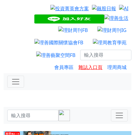
會員專區
雜誌入口頁
理周商城