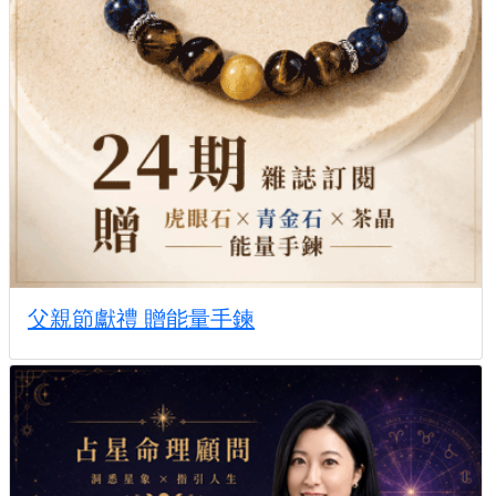
父親節獻禮 贈能量手鍊