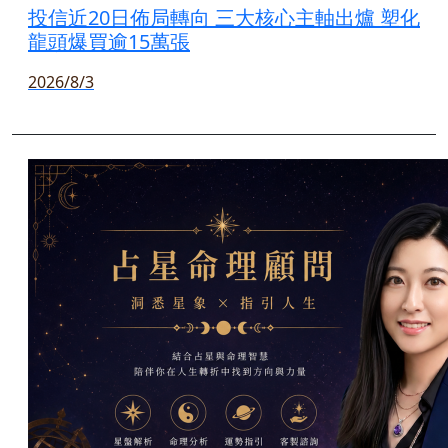
投信近20日佈局轉向 三大核心主軸出爐 塑化
龍頭爆買逾15萬張
2026/8/3