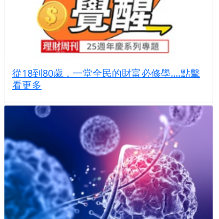
從18到80歲，一堂全民的財富必修學....點擊
看更多