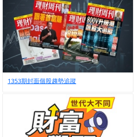
1353期封面個股趨勢追蹤