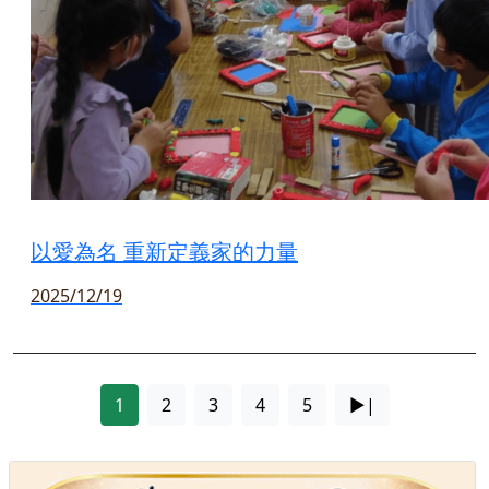
以愛為名 重新定義家的力量
2025/12/19
1
2
3
4
5
►|