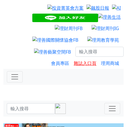
會員專區
雜誌入口頁
理周商城