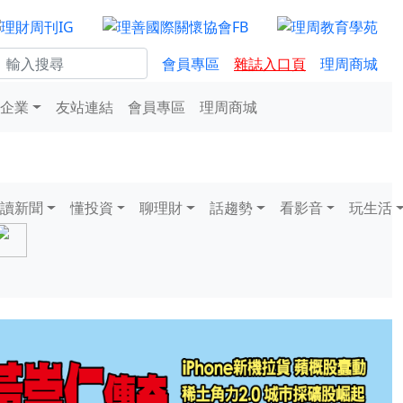
會員專區
雜誌入口頁
理周商城
企業
友站連結
會員專區
理周商城
讀新聞
懂投資
聊理財
話趨勢
看影音
玩生活