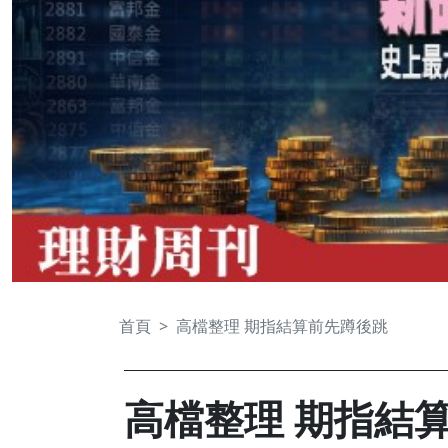
首頁
高檔整理 期指結算前先蹲後跳
高檔整理 期指結