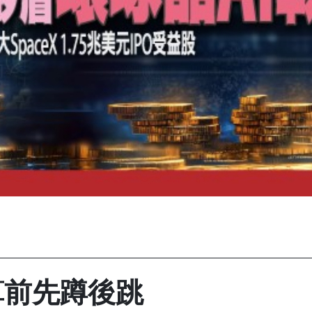
算前先蹲後跳