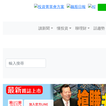
讀新聞
懂投資
聊理財
話趨勢