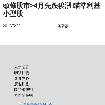
頭條股巿>4月先跌後漲 瞄準利基
小型股
2012/5/22
梁碧霞
人才招募
聯絡我們
會員中心
廣告刊登
隱私權聲明
著作權聲明