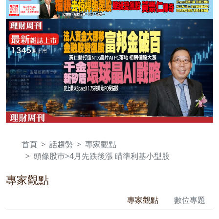
首頁
話趨勢
專家觀點
頭條股巿>4月先跌後漲 瞄準利基小型股
專家觀點
專家觀點
數位專題