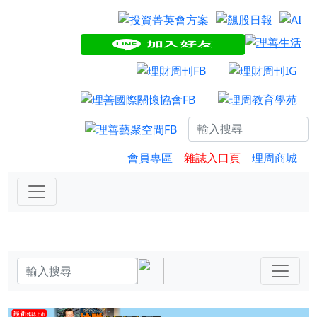
會員專區
雜誌入口頁
理周商城