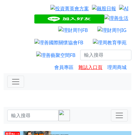
會員專區
雜誌入口頁
理周商城