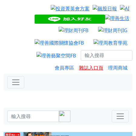
會員專區
雜誌入口頁
理周商城