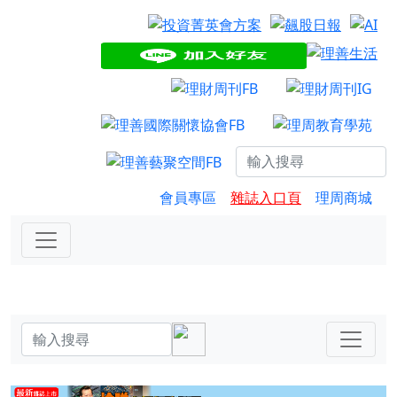
會員專區
雜誌入口頁
理周商城