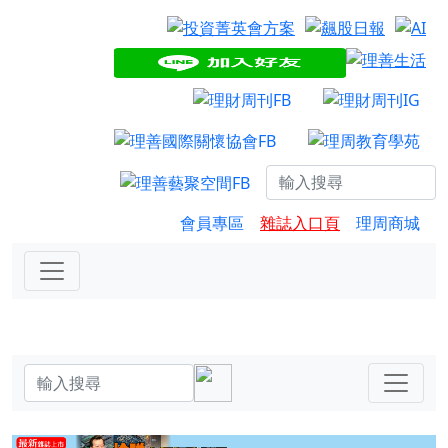
會員專區
雜誌入口頁
理周商城